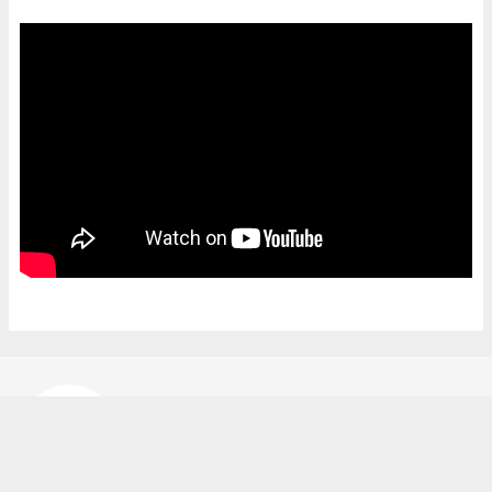
Bekir Karakuş
bekir@ipekyoluhaber.net