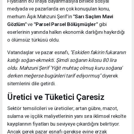
Fiyatların 80 liraya dayanmasıyla birlikte sosyal
medyada ve pazarlarda en çok konuşulan konu,
merhum Âşık Mahzuni Şerif’in
"Sarı Saçlım Mavi
Gözlüm"
ve
"Parsel Parsel Bölüşmüşler"
gibi
eserlerinin yanında halkın ekonomik darlığını haykırdığı
o ölümsüz türküsü oldu.
Vatandaşlar ve pazar esnafı,
"Eskiden fakirin fukaranın
katığı soğan-ekmekti. Şimdi soğanın kilosu 80 lira
oldu. Mahzuni Şerif 'Yiğit muhtaç olmuş kuru soğana'
derken meğerse bugünleri tarif ediyormuş"
diyerek
sitemlerini dile getirdi.
Üretici ve Tüketici Çaresiz
Sektör temsilcileri ve üreticiler; artan gübre, mazot,
sulama ve işçilik maliyetlerinin yanı sıra iklimsel rekolte
kayıplarının fiyatları bu seviyeye çıkardığını belirtiyor.
Ancak gerek pazar esnafı gerekse evine erzak