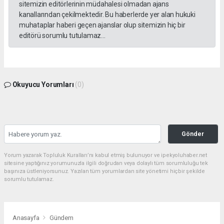
sitemizin editörlerinin müdahalesi olmadan ajans
kanallarından çekilmektedir. Bu haberlerde yer alan hukuki
muhataplar haberi geçen ajanslar olup sitemizin hiç bir
editörü sorumlu tutulamaz...
Okuyucu Yorumları
(0)
Gönder
Yorum yazarak Topluluk Kuralları’nı kabul etmiş bulunuyor ve ipekyoluhaber.net
sitesine yaptığınız yorumunuzla ilgili doğrudan veya dolaylı tüm sorumluluğu tek
başınıza üstleniyorsunuz. Yazılan tüm yorumlardan site yönetimi hiçbir şekilde
sorumlu tutulamaz.
Anasayfa
Gündem