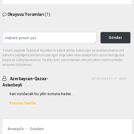
Okuyucu Yorumları
(1)
Gönder
Yorum yazarak Topluluk Kuralları’nı kabul etmiş bulunuyor ve ipekyoluhaber.net
sitesine yaptığınız yorumunuzla ilgili doğrudan veya dolaylı tüm sorumluluğu tek
başınıza üstleniyorsunuz. Yazılan tüm yorumlardan site yönetimi hiçbir şekilde
sorumlu tutulamaz.
Azerbaycan-Qazax-
(07.09.2024 21:17 - #257)
Aslanbeyli
Iran vurulacak bu yilin sonuna kadar...
Yorumu Yanıtla
Anasayfa
Gündem