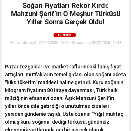
Soğan Fiyatları Rekor Kırdı:
Mahzuni Şerif’in O Meşhur Türküsü
Yıllar Sonra Gerçek Oldu!
GÜNDEM
(Haber Merkezi) - | 20.07.2026 - 22:04, Güncelleme: 20.07.2026 - 22:38
Pazar tezgahları ve market raflarındaki fahiş fiyat
artışları, mutfakların temel gıdası olan soğanı adeta
"lüks tüketim" maddesi haline getirdi. Kuru soğanın
kilogram fiyatının 80 liraya dayanması, Türk halk
müziğinin efsanevi ozanı Âşık Mahzuni Şerif’in
yıllar önce dile getirdiği o unutulmaz dizeleri
yeniden gündeme taşıdı. Usta ozanın "Yiğit muhtaç
olmuş kuru soğana" dediği türküsü, günümüz
ekonomik şartlarında acı bir gerçek olarak