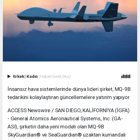
Erkek
|
Kadın
(Haberi Sesli Oku)
İnsansız hava sistemlerinde dünya lideri şirket, MQ-9B
tedarikini kolaylaştıran güncellemelere yatırım yapıyor.
ACCESS Newswire / SAN DIEGO, KALİFORNİYA (İGFA)
- General Atomics Aeronautical Systems, Inc. (GA-
ASI), şirketin daha yeni modeli olan MQ-9B
SkyGuardian® ve SeaGuardian® uzaktan kumandalı