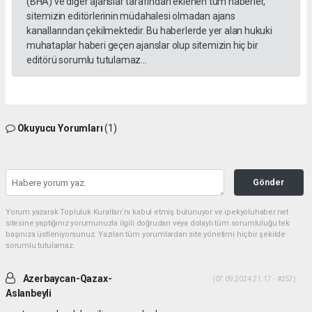
(BHA) ve diğer ajanslar tarafından eklenen tüm haberler,
sitemizin editörlerinin müdahalesi olmadan ajans
kanallarından çekilmektedir. Bu haberlerde yer alan hukuki
muhataplar haberi geçen ajanslar olup sitemizin hiç bir
editörü sorumlu tutulamaz...
Okuyucu Yorumları
(1)
Gönder
Yorum yazarak Topluluk Kuralları’nı kabul etmiş bulunuyor ve ipekyoluhaber.net
sitesine yaptığınız yorumunuzla ilgili doğrudan veya dolaylı tüm sorumluluğu tek
başınıza üstleniyorsunuz. Yazılan tüm yorumlardan site yönetimi hiçbir şekilde
sorumlu tutulamaz.
Azerbaycan-Qazax-
(07.09.2024 21:17 - #257)
Aslanbeyli