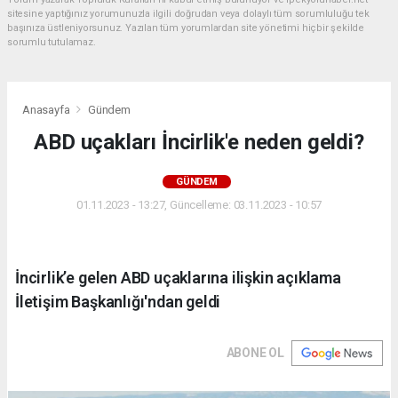
sitesine yaptığınız yorumunuzla ilgili doğrudan veya dolaylı tüm sorumluluğu tek
başınıza üstleniyorsunuz. Yazılan tüm yorumlardan site yönetimi hiçbir şekilde
sorumlu tutulamaz.
Anasayfa
Gündem
ABD uçakları İncirlik'e neden geldi?
GÜNDEM
01.11.2023 - 13:27, Güncelleme: 03.11.2023 - 10:57
İncirlik’e gelen ABD uçaklarına ilişkin açıklama
İletişim Başkanlığı'ndan geldi
ABONE OL