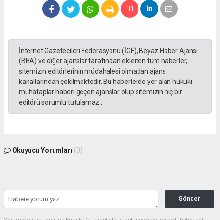
İnternet Gazetecileri Federasyonu (İGF), Beyaz Haber Ajansı
(BHA) ve diğer ajanslar tarafından eklenen tüm haberler,
sitemizin editörlerinin müdahalesi olmadan ajans
kanallarından çekilmektedir. Bu haberlerde yer alan hukuki
muhataplar haberi geçen ajanslar olup sitemizin hiç bir
editörü sorumlu tutulamaz...
Okuyucu Yorumları
(0)
Gönder
Yorum yazarak Topluluk Kuralları’nı kabul etmiş bulunuyor ve ipekyoluhaber.net