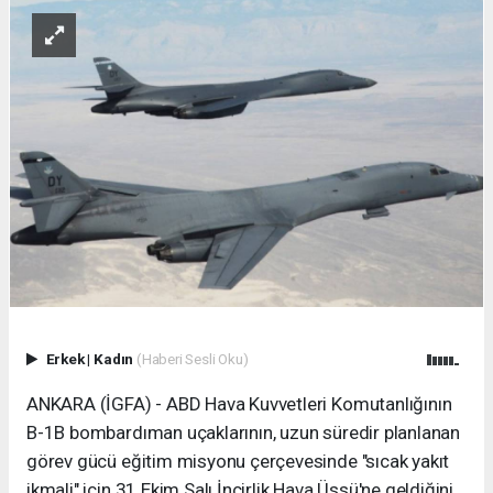
Erkek
|
Kadın
(Haberi Sesli Oku)
ANKARA (İGFA) - ABD Hava Kuvvetleri Komutanlığının
B-1B bombardıman uçaklarının, uzun süredir planlanan
görev gücü eğitim misyonu çerçevesinde "sıcak yakıt
ikmali" için 31 Ekim Salı İncirlik Hava Üssü'ne geldiğini