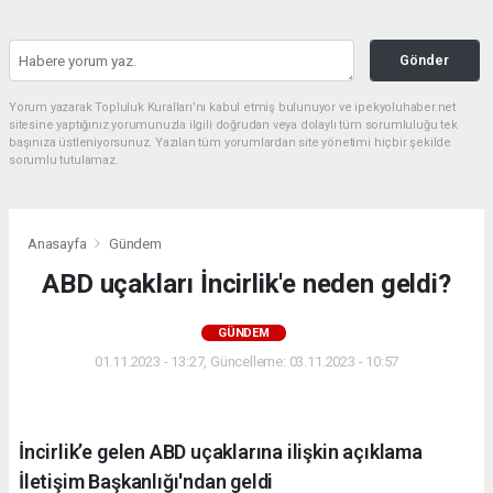
Gönder
Yorum yazarak Topluluk Kuralları’nı kabul etmiş bulunuyor ve ipekyoluhaber.net
sitesine yaptığınız yorumunuzla ilgili doğrudan veya dolaylı tüm sorumluluğu tek
başınıza üstleniyorsunuz. Yazılan tüm yorumlardan site yönetimi hiçbir şekilde
sorumlu tutulamaz.
Anasayfa
Gündem
ABD uçakları İncirlik'e neden geldi?
GÜNDEM
01.11.2023 - 13:27, Güncelleme: 03.11.2023 - 10:57
İncirlik’e gelen ABD uçaklarına ilişkin açıklama
İletişim Başkanlığı'ndan geldi