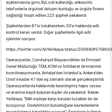
açıklamasına göre; ByLock kullandığı, ankesörlü
telefonlarla örgütsel iletişim kurduğu ve örgüte finans
sağladığı tespit edilen 223 şüpheli yakalandı.
Şüphelilerden 87’si tutuklanırken, 50’si hakkında adli
kontrol kararı verildi. Diğer şüphelilerle ilgili adli
işlemler sürüyor.
https://twitter.com/AliYerlikaya/status/200840897686
Operasyonlar; Cumhuriyet Başsavcılıkları ile Emniyet
Genel Müdürlüğü TEM, KOM ve İstihbarat birimlerinin
koordinasyonunda, Antalya’dan İstanbul’a, Ankara’dan
İzmir’e kadar 47 ilde eş zamanlı olarak gerçekleştirildi.
Operasyonlarda haklarında kesinleşmiş hapis cezası
ve aranma kaydı bulunan kişiler de yakalandı. Bakan
Yerlikaya, “Milli iradeye karşı kurulan tuzakları bir bir
bozuyoruz. Devletimizin bütünlüğüne kastedenlerle
mücadelemiz kararlılıkla sürecek” ifadelerini kullandı