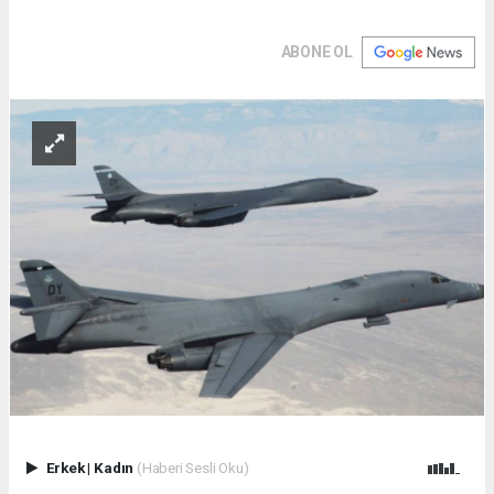
ABONE OL
Erkek
|
Kadın
(Haberi Sesli Oku)