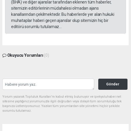
(BHA) ve diğer ajanslar tarafından eklenen tüm haberler,
sitemizin editörlerinin müdahalesi olmadan ajans
kanallarından çekilmektedir. Bu haberlerde yer alan hukuki
muhataplar haberi geçen ajanslar olup sitemizin hiç bir
editörü sorumlu tutulamaz...
Okuyucu Yorumları
(0)
Gönder
Yorum yazarak Topluluk Kuralları’nı kabul etmiş bulunuyor ve ipekyoluhaber.net
sitesine yaptığınız yorumunuzla ilgili doğrudan veya dolaylı tüm sorumluluğu tek
başınıza üstleniyorsunuz. Yazılan tüm yorumlardan site yönetimi hiçbir şekilde
sorumlu tutulamaz.