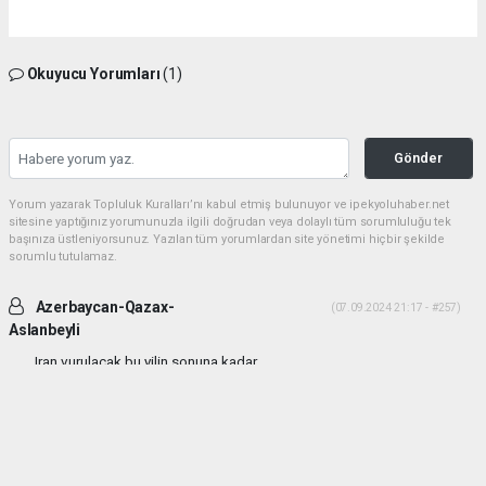
Okuyucu Yorumları
(1)
Gönder
Yorum yazarak Topluluk Kuralları’nı kabul etmiş bulunuyor ve ipekyoluhaber.net
sitesine yaptığınız yorumunuzla ilgili doğrudan veya dolaylı tüm sorumluluğu tek
başınıza üstleniyorsunuz. Yazılan tüm yorumlardan site yönetimi hiçbir şekilde
sorumlu tutulamaz.
Azerbaycan-Qazax-
(07.09.2024 21:17 - #257)
Aslanbeyli
Iran vurulacak bu yilin sonuna kadar...
Yorumu Yanıtla