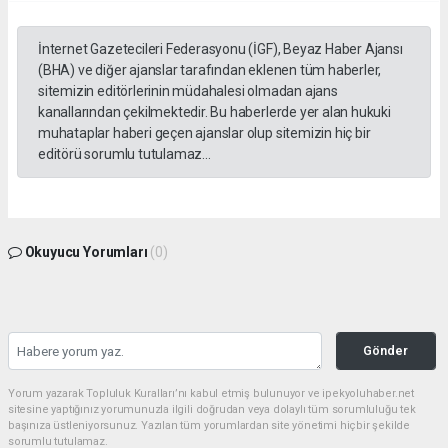
İnternet Gazetecileri Federasyonu (İGF), Beyaz Haber Ajansı
(BHA) ve diğer ajanslar tarafından eklenen tüm haberler,
sitemizin editörlerinin müdahalesi olmadan ajans
kanallarından çekilmektedir. Bu haberlerde yer alan hukuki
muhataplar haberi geçen ajanslar olup sitemizin hiç bir
editörü sorumlu tutulamaz...
Okuyucu Yorumları
(0)
Gönder
Yorum yazarak Topluluk Kuralları’nı kabul etmiş bulunuyor ve ipekyoluhaber.net
sitesine yaptığınız yorumunuzla ilgili doğrudan veya dolaylı tüm sorumluluğu tek
başınıza üstleniyorsunuz. Yazılan tüm yorumlardan site yönetimi hiçbir şekilde
sorumlu tutulamaz.