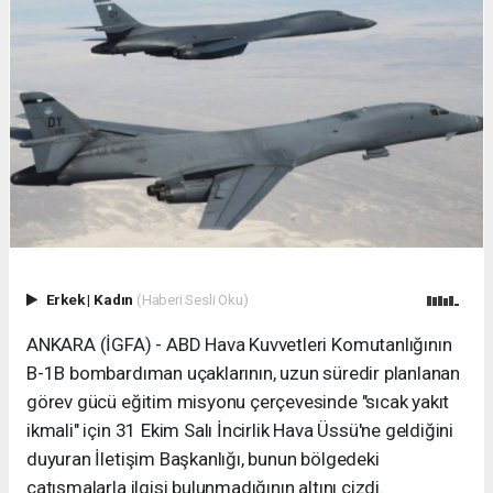
Erkek
|
Kadın
(Haberi Sesli Oku)
ANKARA (İGFA) - ABD Hava Kuvvetleri Komutanlığının
B-1B bombardıman uçaklarının, uzun süredir planlanan
görev gücü eğitim misyonu çerçevesinde "sıcak yakıt
ikmali" için 31 Ekim Salı İncirlik Hava Üssü'ne geldiğini
duyuran İletişim Başkanlığı, bunun bölgedeki
çatışmalarla ilgisi bulunmadığının altını çizdi.