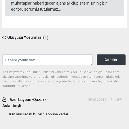
muhataplar haberi geçen ajanslar olup sitemizin hiç bir
editörü sorumlu tutulamaz...
Okuyucu Yorumları
(1)
Gönder
Yorum yazarak Topluluk Kuralları’nı kabul etmiş bulunuyor ve ipekyoluhaber.net
sitesine yaptığınız yorumunuzla ilgili doğrudan veya dolaylı tüm sorumluluğu tek
başınıza üstleniyorsunuz. Yazılan tüm yorumlardan site yönetimi hiçbir şekilde
sorumlu tutulamaz.
Azerbaycan-Qazax-
(07.09.2024 21:17 - #257)
Aslanbeyli
Iran vurulacak bu yilin sonuna kadar...
Yorumu Yanıtla