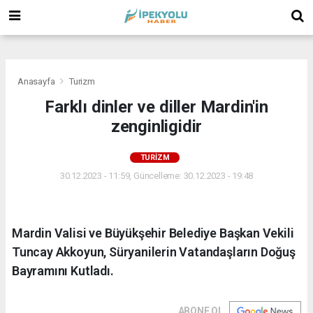
(
(
(
Anasayfa
Turizm
Farklı dinler ve diller Mardin'in
zenginligidir
TURIZM
30.12.2023 - 11:59, Güncelleme: 30.12.2023 - 19:48
Mardin Valisi ve Büyükşehir Belediye Başkan Vekili
Tuncay Akkoyun, Süryanilerin Vatandaşların Doğuş
Bayramını Kutladı.
ABONE OL