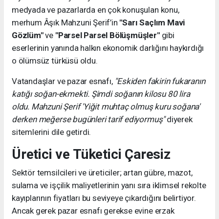
medyada ve pazarlarda en çok konuşulan konu,
merhum Âşık Mahzuni Şerif’in
"Sarı Saçlım Mavi
Gözlüm"
ve
"Parsel Parsel Bölüşmüşler"
gibi
eserlerinin yanında halkın ekonomik darlığını haykırdığı
o ölümsüz türküsü oldu.
Vatandaşlar ve pazar esnafı,
"Eskiden fakirin fukaranın
katığı soğan-ekmekti. Şimdi soğanın kilosu 80 lira
oldu. Mahzuni Şerif 'Yiğit muhtaç olmuş kuru soğana'
derken meğerse bugünleri tarif ediyormuş"
diyerek
sitemlerini dile getirdi.
Üretici ve Tüketici Çaresiz
Sektör temsilcileri ve üreticiler; artan gübre, mazot,
sulama ve işçilik maliyetlerinin yanı sıra iklimsel rekolte
kayıplarının fiyatları bu seviyeye çıkardığını belirtiyor.
Ancak gerek pazar esnafı gerekse evine erzak