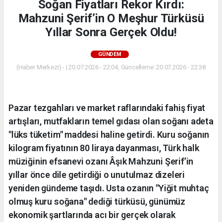
Soğan Fiyatları Rekor Kırdı:
Mahzuni Şerif’in O Meşhur Türküsü
Yıllar Sonra Gerçek Oldu!
GÜNDEM
(Haber Merkezi) - | 20.07.2026 - 22:04, Güncelleme: 20.07.2026 - 22:38
Pazar tezgahları ve market raflarındaki fahiş fiyat
artışları, mutfakların temel gıdası olan soğanı adeta
"lüks tüketim" maddesi haline getirdi. Kuru soğanın
kilogram fiyatının 80 liraya dayanması, Türk halk
müziğinin efsanevi ozanı Âşık Mahzuni Şerif’in
yıllar önce dile getirdiği o unutulmaz dizeleri
yeniden gündeme taşıdı. Usta ozanın "Yiğit muhtaç
olmuş kuru soğana" dediği türküsü, günümüz
ekonomik şartlarında acı bir gerçek olarak