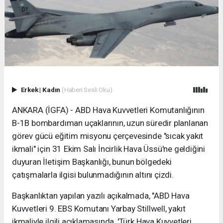
Erkek
|
Kadın
(Haberi Sesli Oku)
ANKARA (İGFA) - ABD Hava Kuvvetleri Komutanlığının
B-1B bombardıman uçaklarının, uzun süredir planlanan
görev gücü eğitim misyonu çerçevesinde "sıcak yakıt
ikmali" için 31 Ekim Salı İncirlik Hava Üssü'ne geldiğini
duyuran İletişim Başkanlığı, bunun bölgedeki
çatışmalarla ilgisi bulunmadığının altını çizdi.
Başkanlıktan yapılan yazılı açıkalmada, "ABD Hava
Kuvvetleri 9. EBS Komutanı Yarbay Stillwell, yakıt
ikmaliyle ilgili açıklamasında, 'Türk Hava Kuvvetleri