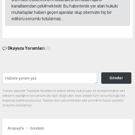
kanallarından çekilmektedir. Bu haberlerde yer alan hukuki
muhataplar haberi geçen ajanslar olup sitemizin hiç bir
editörü sorumlu tutulamaz...
Okuyucu Yorumları
(0)
Gönder
Yorum yazarak Topluluk Kuralları’nı kabul etmiş bulunuyor ve ipekyoluhaber.net
sitesine yaptığınız yorumunuzla ilgili doğrudan veya dolaylı tüm sorumluluğu tek
başınıza üstleniyorsunuz. Yazılan tüm yorumlardan site yönetimi hiçbir şekilde
sorumlu tutulamaz.
Anasayfa
Gündem