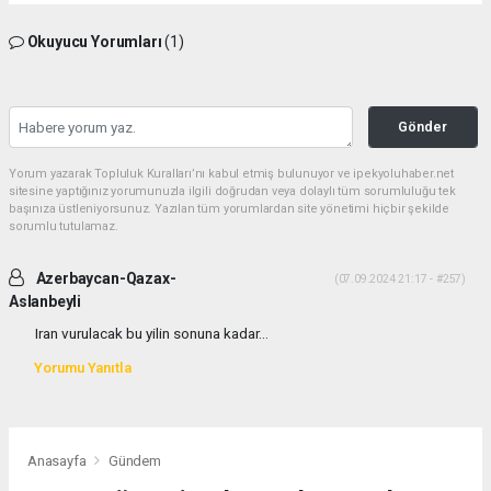
Okuyucu Yorumları
(1)
Gönder
Yorum yazarak Topluluk Kuralları’nı kabul etmiş bulunuyor ve ipekyoluhaber.net
sitesine yaptığınız yorumunuzla ilgili doğrudan veya dolaylı tüm sorumluluğu tek
başınıza üstleniyorsunuz. Yazılan tüm yorumlardan site yönetimi hiçbir şekilde
sorumlu tutulamaz.
Azerbaycan-Qazax-
(07.09.2024 21:17 - #257)
Aslanbeyli
Iran vurulacak bu yilin sonuna kadar...
Yorumu Yanıtla
Anasayfa
Gündem