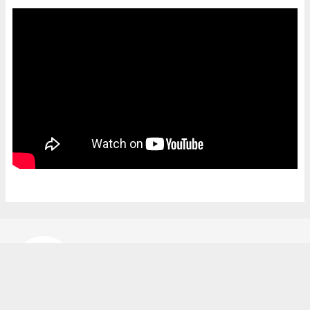
Bekir Karakuş
bekir@ipekyoluhaber.net