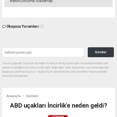
editörü sorumlu tutulamaz...
Okuyucu Yorumları
(0)
Gönder
Yorum yazarak Topluluk Kuralları’nı kabul etmiş bulunuyor ve ipekyoluhaber.net
sitesine yaptığınız yorumunuzla ilgili doğrudan veya dolaylı tüm sorumluluğu tek
başınıza üstleniyorsunuz. Yazılan tüm yorumlardan site yönetimi hiçbir şekilde
sorumlu tutulamaz.
Anasayfa
Gündem
ABD uçakları İncirlik'e neden geldi?