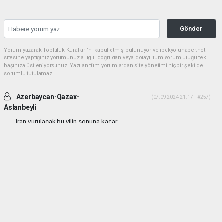
Gönder
Yorum yazarak Topluluk Kuralları’nı kabul etmiş bulunuyor ve ipekyoluhaber.net
sitesine yaptığınız yorumunuzla ilgili doğrudan veya dolaylı tüm sorumluluğu tek
başınıza üstleniyorsunuz. Yazılan tüm yorumlardan site yönetimi hiçbir şekilde
sorumlu tutulamaz.
Azerbaycan-Qazax-
(07.09.2024 21:17 - #257)
Aslanbeyli
Iran vurulacak bu yilin sonuna kadar...
Yorumu Yanıtla
haber paketi
haber scripti
haber yazılımı
Tüm hakları saklı tutulmaktadır.Copyright 2026©
Haber Yazılımı:
Web Aksiyon ®