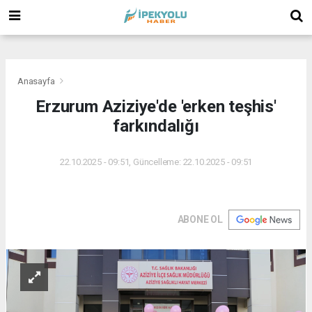
(
(
(
Anasayfa
Erzurum Aziziye'de 'erken teşhis'
farkındalığı
22.10.2025 - 09:51, Güncelleme: 22.10.2025 - 09:51
ABONE OL