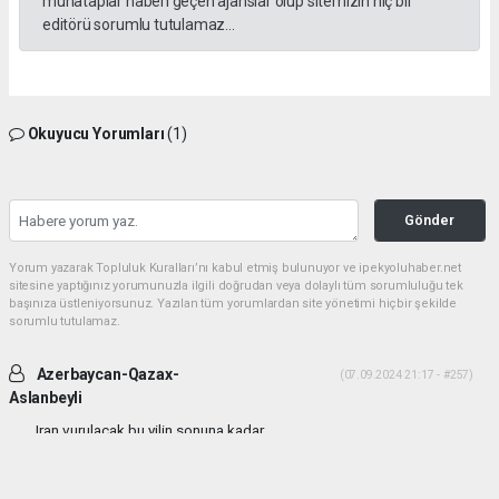
muhataplar haberi geçen ajanslar olup sitemizin hiç bir
editörü sorumlu tutulamaz...
Okuyucu Yorumları
(1)
Gönder
Yorum yazarak Topluluk Kuralları’nı kabul etmiş bulunuyor ve ipekyoluhaber.net
sitesine yaptığınız yorumunuzla ilgili doğrudan veya dolaylı tüm sorumluluğu tek
başınıza üstleniyorsunuz. Yazılan tüm yorumlardan site yönetimi hiçbir şekilde
sorumlu tutulamaz.
Azerbaycan-Qazax-
(07.09.2024 21:17 - #257)
Aslanbeyli
Iran vurulacak bu yilin sonuna kadar...
Yorumu Yanıtla