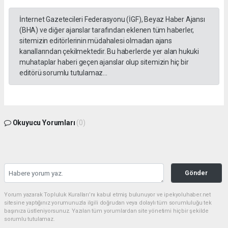
İnternet Gazetecileri Federasyonu (İGF), Beyaz Haber Ajansı
(BHA) ve diğer ajanslar tarafından eklenen tüm haberler,
sitemizin editörlerinin müdahalesi olmadan ajans
kanallarından çekilmektedir. Bu haberlerde yer alan hukuki
muhataplar haberi geçen ajanslar olup sitemizin hiç bir
editörü sorumlu tutulamaz...
Okuyucu Yorumları
(0)
Gönder
Yorum yazarak Topluluk Kuralları’nı kabul etmiş bulunuyor ve ipekyoluhaber.net
sitesine yaptığınız yorumunuzla ilgili doğrudan veya dolaylı tüm sorumluluğu tek
başınıza üstleniyorsunuz. Yazılan tüm yorumlardan site yönetimi hiçbir şekilde
sorumlu tutulamaz.