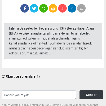
İnternet Gazetecileri Federasyonu (İGF), Beyaz Haber Ajansı
(BHA) ve diğer ajanslar tarafından eklenen tüm haberler,
sitemizin editörlerinin müdahalesi olmadan ajans
kanallarından çekilmektedir. Bu haberlerde yer alan hukuki
muhataplar haberi geçen ajanslar olup sitemizin hiç bir
editörü sorumlu tutulamaz...
Okuyucu Yorumları
(1)
Gönder
Yorum yazarak Topluluk Kuralları’nı kabul etmiş bulunuyor ve ipekyoluhaber.net