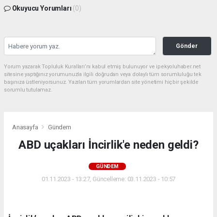
Okuyucu Yorumları
(0)
Gönder
Yorum yazarak Topluluk Kuralları’nı kabul etmiş bulunuyor ve ipekyoluhaber.net
sitesine yaptığınız yorumunuzla ilgili doğrudan veya dolaylı tüm sorumluluğu tek
başınıza üstleniyorsunuz. Yazılan tüm yorumlardan site yönetimi hiçbir şekilde
sorumlu tutulamaz.
Anasayfa
Gündem
ABD uçakları İncirlik'e neden geldi?
GÜNDEM
01.11.2023 - 13:27, Güncelleme: 03.11.2023 - 10:57