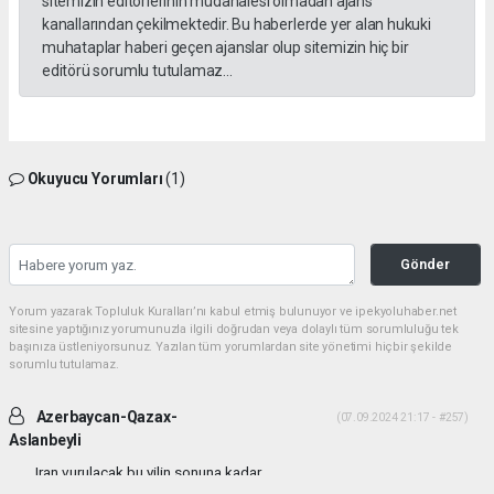
sitemizin editörlerinin müdahalesi olmadan ajans
kanallarından çekilmektedir. Bu haberlerde yer alan hukuki
muhataplar haberi geçen ajanslar olup sitemizin hiç bir
editörü sorumlu tutulamaz...
Okuyucu Yorumları
(1)
Gönder
Yorum yazarak Topluluk Kuralları’nı kabul etmiş bulunuyor ve ipekyoluhaber.net
sitesine yaptığınız yorumunuzla ilgili doğrudan veya dolaylı tüm sorumluluğu tek
başınıza üstleniyorsunuz. Yazılan tüm yorumlardan site yönetimi hiçbir şekilde
sorumlu tutulamaz.
Azerbaycan-Qazax-
(07.09.2024 21:17 - #257)
Aslanbeyli
Iran vurulacak bu yilin sonuna kadar...