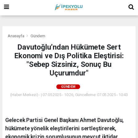
(
(
(
Anasayfa
Gündem
Davutoğlu’ndan Hükümete Sert
Ekonomi ve Dış Politika Eleştirisi:
"Sebep Sizsiniz, Sonuç Bu
Uçurumdur"
GÜNDEM
(Haber Merkezi) - | 07.05.2025 - 10:26, Güncelleme: 07.05.2025 - 10:43
Gelecek Partisi Genel Başkanı Ahmet Davutoğlu,
hükümete yönelik eleştirilerini sertleştirerek,
ekonomik krizin sorumlusunun mevcut iktidar