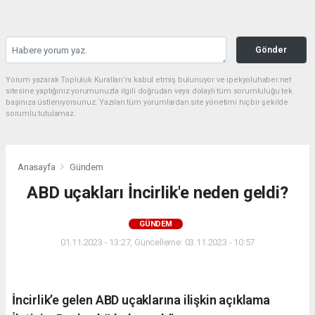
Gönder
Yorum yazarak Topluluk Kuralları’nı kabul etmiş bulunuyor ve ipekyoluhaber.net
sitesine yaptığınız yorumunuzla ilgili doğrudan veya dolaylı tüm sorumluluğu tek
başınıza üstleniyorsunuz. Yazılan tüm yorumlardan site yönetimi hiçbir şekilde
sorumlu tutulamaz.
Anasayfa
Gündem
ABD uçakları İncirlik'e neden geldi?
GÜNDEM
01.11.2023 - 13:27, Güncelleme: 03.11.2023 - 10:57
İncirlik’e gelen ABD uçaklarına ilişkin açıklama