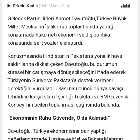
Erkek
|
Kadın
(Haberi Sesli Oku)
Gelecek Partisi lideri Ahmet Davutoğlu,Türkiye Büyük
Millet Meclisi haftalık grup toplantısında yaptığı
konuşmada hükümeti ekonomi ve dış politika
konusunda sert sözlerle eleştirdi.
Konuşmasında Hindistan’ın Pakistan’a yönelik hava
saldırılarına dikkat çeken Davutoğlu, bu durumun
küresel bir çatışmaya dönüşebileceğini ifade ederek
Türkiye’nin Suriye ve Pakistan’a destek vermesi
gerektiğini vurguladı. Olası bir üçüncü dünya savaşı
tehdidine karşı İslam İşbirliği Teşkilatı ve BM Güvenlik
Konseyi’nin acilen toplanması çağrısında bulundu.
"Ekonominin Ruhu Güvendir, O da Kalmadı"
Davutoğlu, Türkiye ekonomisine dair yaptığı
değerlendirmede, Hazine ve Maliye Bakanı Mehmet