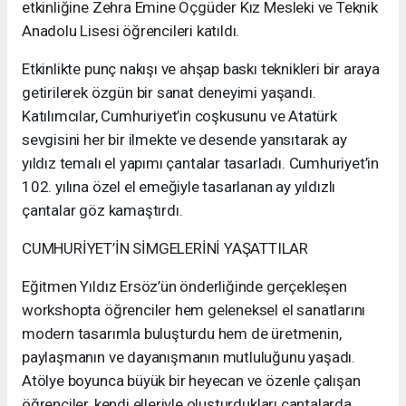
etkinliğine Zehra Emine Öçgüder Kız Mesleki ve Teknik
Anadolu Lisesi öğrencileri katıldı.
Etkinlikte punç nakışı ve ahşap baskı teknikleri bir araya
getirilerek özgün bir sanat deneyimi yaşandı.
Katılımcılar, Cumhuriyet’in coşkusunu ve Atatürk
sevgisini her bir ilmekte ve desende yansıtarak ay
yıldız temalı el yapımı çantalar tasarladı. Cumhuriyet’in
102. yılına özel el emeğiyle tasarlanan ay yıldızlı
çantalar göz kamaştırdı.
CUMHURİYET’İN SİMGELERİNİ YAŞATTILAR
Eğitmen Yıldız Ersöz’ün önderliğinde gerçekleşen
workshopta öğrenciler hem geleneksel el sanatlarını
modern tasarımla buluşturdu hem de üretmenin,
paylaşmanın ve dayanışmanın mutluluğunu yaşadı.
Atölye boyunca büyük bir heyecan ve özenle çalışan
öğrenciler, kendi elleriyle oluşturdukları çantalarda