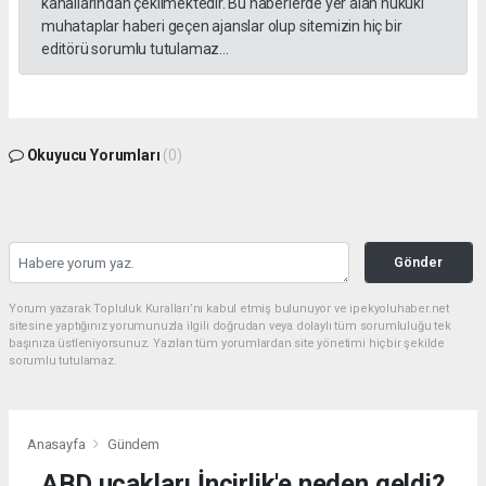
kanallarından çekilmektedir. Bu haberlerde yer alan hukuki
muhataplar haberi geçen ajanslar olup sitemizin hiç bir
editörü sorumlu tutulamaz...
Okuyucu Yorumları
(0)
Gönder
Yorum yazarak Topluluk Kuralları’nı kabul etmiş bulunuyor ve ipekyoluhaber.net
sitesine yaptığınız yorumunuzla ilgili doğrudan veya dolaylı tüm sorumluluğu tek
başınıza üstleniyorsunuz. Yazılan tüm yorumlardan site yönetimi hiçbir şekilde
sorumlu tutulamaz.
Anasayfa
Gündem
ABD uçakları İncirlik'e neden geldi?