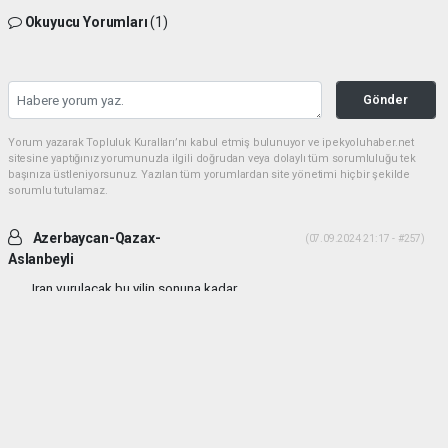
Okuyucu Yorumları
(1)
Gönder
Yorum yazarak Topluluk Kuralları’nı kabul etmiş bulunuyor ve ipekyoluhaber.net
sitesine yaptığınız yorumunuzla ilgili doğrudan veya dolaylı tüm sorumluluğu tek
başınıza üstleniyorsunuz. Yazılan tüm yorumlardan site yönetimi hiçbir şekilde
sorumlu tutulamaz.
Azerbaycan-Qazax-
(07.09.2024 21:17 - #257)
Aslanbeyli
Iran vurulacak bu yilin sonuna kadar...
Yorumu Yanıtla
haber paketi
haber scripti
haber yazılımı