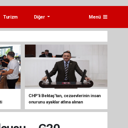
Turizm
Diğer
Menü
CHP’li Bektaş’tan, cezaevlerinin insan
ti
onurunu ayaklar atlına alınan
mekânlara dönüşmesine tepki