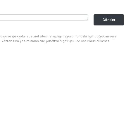
Gönder
uyor ve ipekyoluhaber.net sitesine yaptığınız yorumunuzla ilgili doğrudan veya
. Yazılan tüm yorumlardan site yönetimi hiçbir şekilde sorumlu tutulamaz.