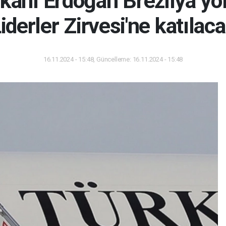
anı Erdoğan Brezilya yol
iderler Zirvesi'ne katılac
16.11.2024 - 15:48, Güncelleme: 16.11.2024 - 15:48