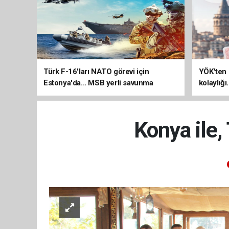
Türk F-16'ları NATO görevi için
YÖK'ten 
Estonya'da... MSB yerli savunma
kolaylığı
sistemleriyle güçleniyor
uzatılab
Konya ile,