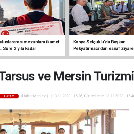
uluslararası mezunlara ikamet
Konya Selçuklu'da Başkan
... Süre 2 yıla kadar
Pekyatırmacı'dan esnaf ziyare
ilecek
 Tarsus ve Mersin Turizm
(Haber Merkezi) - | 13.11.2023 - 15:36, Güncelleme: 13.11.2023 - 15:4
Turizm