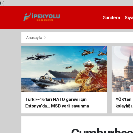
(
(
Gündem
Siy
Teknoloji
Anasayfa
Türk F-16'ları NATO görevi için
YÖK'ten 
Estonya'da... MSB yerli savunma
kolaylığı
sistemleriyle güçleniyor
uzatılab