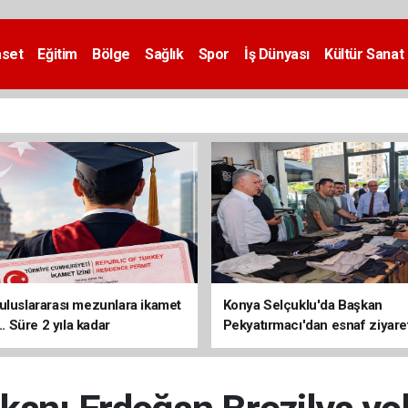
aset
Eğitim
Bölge
Sağlık
Spor
İş Dünyası
Kültür Sanat
uluslararası mezunlara ikamet
Konya Selçuklu'da Başkan
... Süre 2 yıla kadar
Pekyatırmacı'dan esnaf ziyare
ilecek