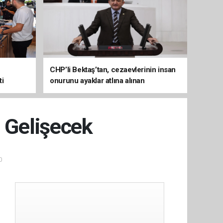
CHP’li Bektaş’tan, cezaevlerinin insan
ti
onurunu ayaklar atlına alınan
mekânlara dönüşmesine tepki
i Gelişecek
0