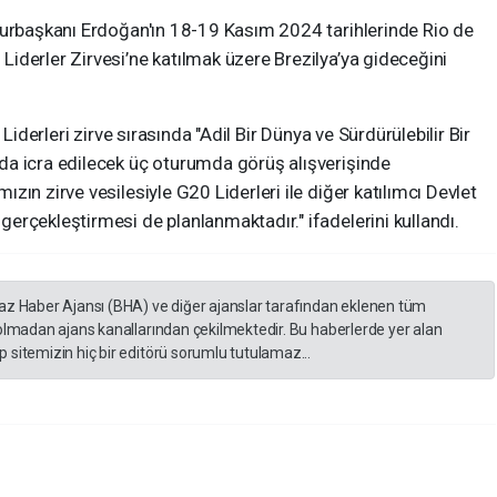
hurbaşkanı Erdoğan'ın 18-19 Kasım 2024 tarihlerinde Rio de
iderler Zirvesi’ne katılmak üzere Brezilya’ya gideceğini
Liderleri zirve sırasında "Adil Bir Dünya ve Sürdürülebilir Bir
da icra edilecek üç oturumda görüş alışverişinde
ın zirve vesilesiyle G20 Liderleri ile diğer katılımcı Devlet
rçekleştirmesi de planlanmaktadır." ifadelerini kullandı.
yaz Haber Ajansı (BHA) ve diğer ajanslar tarafından eklenen tüm
 olmadan ajans kanallarından çekilmektedir. Bu haberlerde yer alan
 sitemizin hiç bir editörü sorumlu tutulamaz...