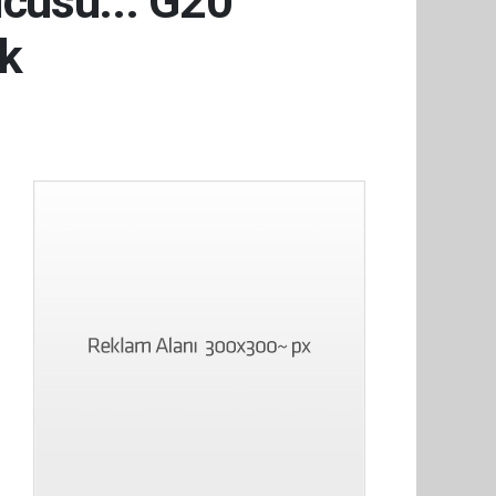
cusu... G20
ak