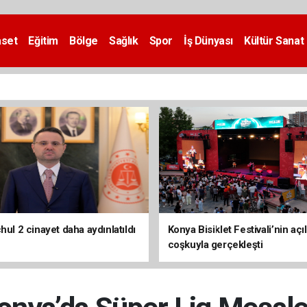
aset
Eğitim
Bölge
Sağlık
Spor
İş Dünyası
Kültür Sanat
hul 2 cinayet daha aydınlatıldı
Konya Bisiklet Festivali’nin açıl
coşkuyla gerçekleşti