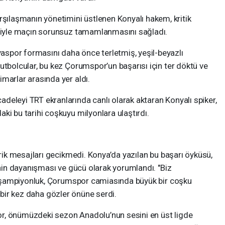
şılaşmanın yönetimini üstlenen Konyalı hakem, kritik
timiyle maçın sorunsuz tamamlanmasını sağladı.
spor formasını daha önce terletmiş, yeşil-beyazlı
utbolcular, bu kez Çorumspor’un başarısı için ter döktü ve
marlar arasında yer aldı.
deleyi TRT ekranlarında canlı olarak aktaran Konyalı spiker,
ki bu tarihi coşkuyu milyonlara ulaştırdı.
k mesajları gecikmedi. Konya’da yazılan bu başarı öyküsü,
in dayanışması ve gücü olarak yorumlandı. "Biz
 şampiyonluk, Çorumspor camiasında büyük bir coşku
ü bir kez daha gözler önüne serdi.
r, önümüzdeki sezon Anadolu’nun sesini en üst ligde