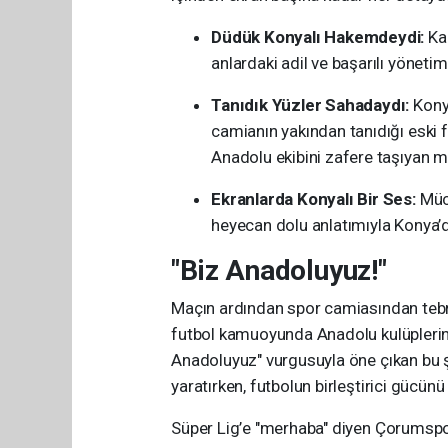
Düdük Konyalı Hakemdeydi:
Kar
anlardaki adil ve başarılı yöne
Tanıdık Yüzler Sahadaydı:
Konya
camianın yakından tanıdığı eski f
Anadolu ekibini zafere taşıyan mi
Ekranlarda Konyalı Bir Ses:
Müca
heyecan dolu anlatımıyla Konya’da
"Biz Anadoluyuz!"
Maçın ardından spor camiasından tebri
futbol kamuoyunda Anadolu kulüplerin
Anadoluyuz" vurgusuyla öne çıkan bu
yaratırken, futbolun birleştirici gücün
Süper Lig’e "merhaba" diyen Çorumspo