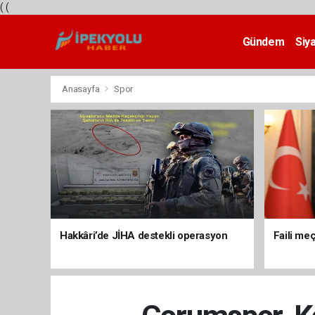
(
(
Gündem
Siy
Teknoloji
Anasayfa
Spor
Hakkâri’de JİHA destekli operasyon
Faili meç