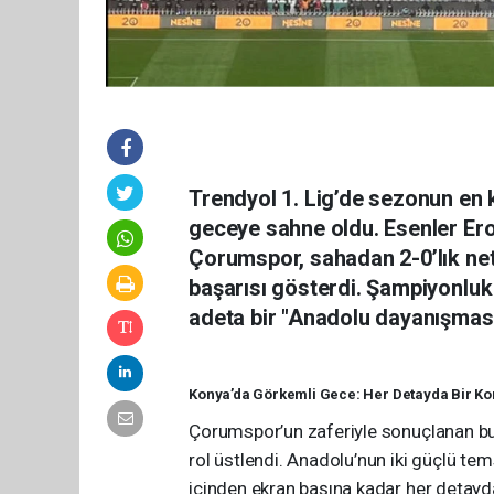
Trendyol 1. Lig’de sezonun en kr
geceye sahne oldu. Esenler Ero
Çorumspor, sahadan 2-0’lık net 
başarısı gösterdi. Şampiyonluk
adeta bir "Anadolu dayanışması
Konya’da Görkemli Gece: Her Detayda Bir Ko
Çorumspor’un zaferiyle sonuçlanan bu t
rol üstlendi. Anadolu’nun iki güçlü tem
içinden ekran başına kadar her detayd