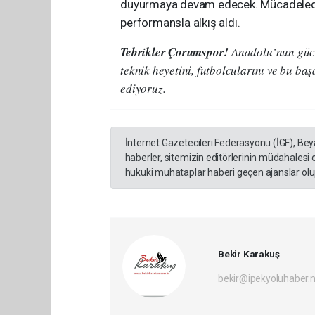
duyurmaya devam edecek. Mücadeleden 
performansla alkış aldı.
Tebrikler Çorumspor!
Anadolu’nun gücü
teknik heyetini, futbolcularını ve bu ba
ediyoruz.
İnternet Gazetecileri Federasyonu (İGF), Be
haberler, sitemizin editörlerinin müdahalesi
hukuki muhataplar haberi geçen ajanslar olup
Bekir Karakuş
bekir@ipekyoluhaber.