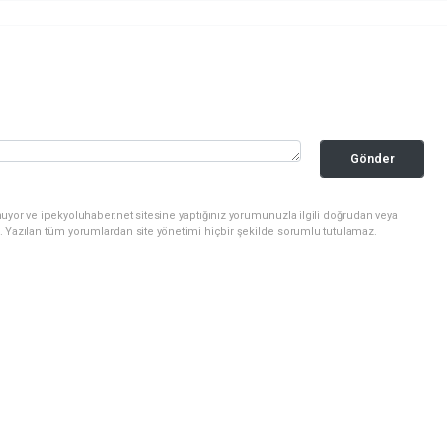
Gönder
uyor ve ipekyoluhaber.net sitesine yaptığınız yorumunuzla ilgili doğrudan veya
. Yazılan tüm yorumlardan site yönetimi hiçbir şekilde sorumlu tutulamaz.