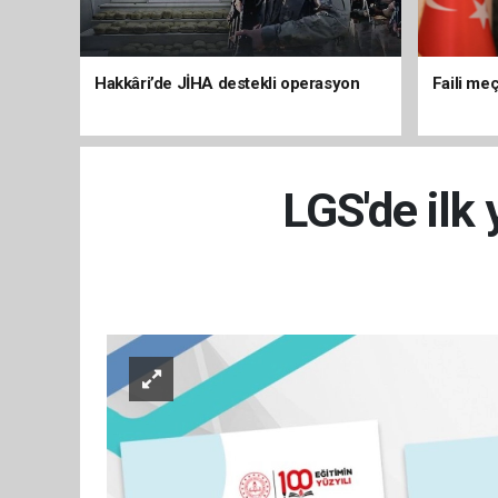
Hakkâri’de JİHA destekli operasyon
Faili meç
LGS'de ilk