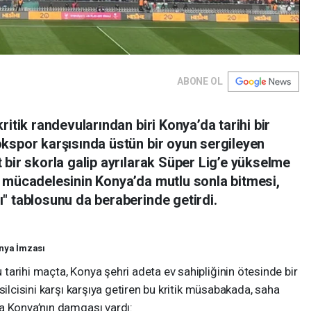
ABONE OL
itik randevularından biri Konya’da tarihi bir
kspor karşısında üstün bir oyun sergileyen
bir skorla galip ayrılarak Süper Lig’e yükselme
 mücadelesinin Konya’da mutlu sonla bitmesi,
" tablosunu da beraberinde getirdi.
nya İmzası
arihi maçta, Konya şehri adeta ev sahipliğinin ötesinde bir
silcisini karşı karşıya getiren bu kritik müsabakada, saha
a Konya’nın damgası vardı: