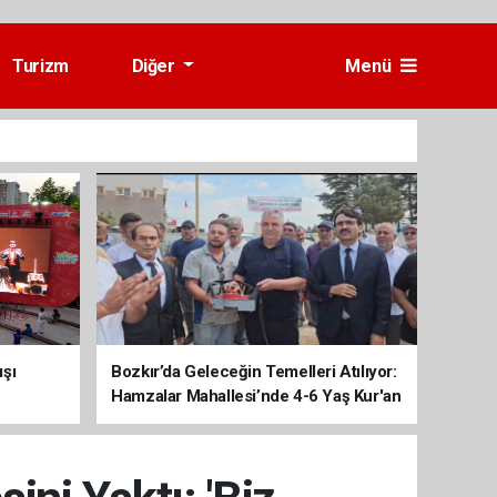
Turizm
Diğer
Menü
ışı
Bozkır’da Geleceğin Temelleri Atılıyor:
Hamzalar Mahallesi’nde 4-6 Yaş Kur'an
Kursu İnşaatı Başladı