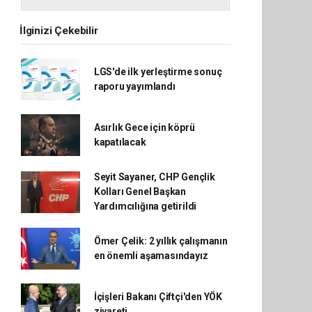
İlginizi Çekebilir
LGS'de ilk yerleştirme sonuç
raporu yayımlandı
Asırlık Gece için köprü
kapatılacak
Seyit Sayaner, CHP Gençlik
Kolları Genel Başkan
Yardımcılığına getirildi
Ömer Çelik: 2 yıllık çalışmanın
en önemli aşamasındayız
İçişleri Bakanı Çiftçi'den YÖK
ziyareti