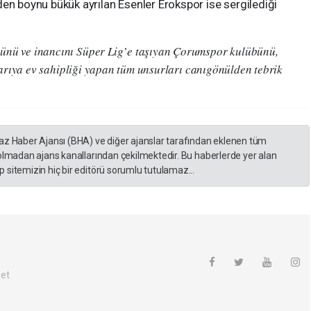
boynu bükük ayrılan Esenler Erokspor ise sergilediği
nü ve inancını Süper Lig’e taşıyan Çorumspor kulübünü,
şarıya ev sahipliği yapan tüm unsurları canıgönülden tebrik
yaz Haber Ajansı (BHA) ve diğer ajanslar tarafından eklenen tüm
 olmadan ajans kanallarından çekilmektedir. Bu haberlerde yer alan
 sitemizin hiç bir editörü sorumlu tutulamaz...
net