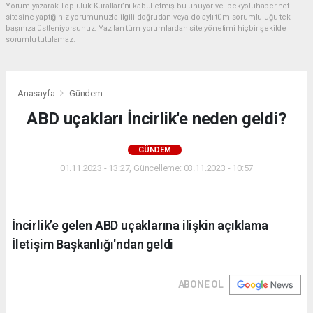
Yorum yazarak Topluluk Kuralları’nı kabul etmiş bulunuyor ve ipekyoluhaber.net
sitesine yaptığınız yorumunuzla ilgili doğrudan veya dolaylı tüm sorumluluğu tek
başınıza üstleniyorsunuz. Yazılan tüm yorumlardan site yönetimi hiçbir şekilde
sorumlu tutulamaz.
Anasayfa
Gündem
ABD uçakları İncirlik'e neden geldi?
GÜNDEM
01.11.2023 - 13:27, Güncelleme: 03.11.2023 - 10:57
İncirlik’e gelen ABD uçaklarına ilişkin açıklama
İletişim Başkanlığı'ndan geldi
ABONE OL