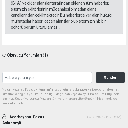
(BHA) ve diğer ajanslar tarafından eklenen tüm haberler,
sitemizin editörlerinin müdahalesi olmadan ajans
kanallarından çekilmektedir. Bu haberlerde yer alan hukuki
muhataplar haberi geçen ajanslar olup sitemizin hiç bir
editörü sorumlu tutulamaz...
Okuyucu Yorumları
(1)
Gönder
Yorum yazarak Topluluk Kuralları’nı kabul etmiş bulunuyor ve ipekyoluhaber.net
sitesine yaptığınız yorumunuzla ilgili doğrudan veya dolaylı tüm sorumluluğu tek
başınıza üstleniyorsunuz. Yazılan tüm yorumlardan site yönetimi hiçbir şekilde
sorumlu tutulamaz.
Azerbaycan-Qazax-
(07.09.2024 21:17 - #257)
Aslanbeyli