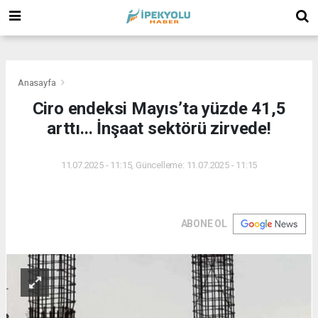
(
(
(
Anasayfa
Ciro endeksi Mayıs’ta yüzde 41,5
arttı... İnşaat sektörü zirvede!
11.07.2025 - 11:15, Güncelleme: 11.07.2025 - 11:15
ABONE OL