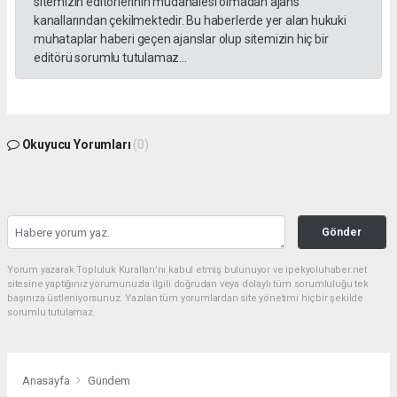
sitemizin editörlerinin müdahalesi olmadan ajans
kanallarından çekilmektedir. Bu haberlerde yer alan hukuki
muhataplar haberi geçen ajanslar olup sitemizin hiç bir
editörü sorumlu tutulamaz...
Okuyucu Yorumları
(0)
Gönder
Yorum yazarak Topluluk Kuralları’nı kabul etmiş bulunuyor ve ipekyoluhaber.net
sitesine yaptığınız yorumunuzla ilgili doğrudan veya dolaylı tüm sorumluluğu tek
başınıza üstleniyorsunuz. Yazılan tüm yorumlardan site yönetimi hiçbir şekilde
sorumlu tutulamaz.
Anasayfa
Gündem