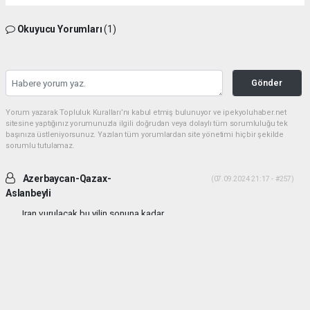
Okuyucu Yorumları
(1)
Gönder
Yorum yazarak Topluluk Kuralları’nı kabul etmiş bulunuyor ve ipekyoluhaber.net
sitesine yaptığınız yorumunuzla ilgili doğrudan veya dolaylı tüm sorumluluğu tek
başınıza üstleniyorsunuz. Yazılan tüm yorumlardan site yönetimi hiçbir şekilde
sorumlu tutulamaz.
Azerbaycan-Qazax-
(07.09.2024 21:17 - #257)
Aslanbeyli
Iran vurulacak bu yilin sonuna kadar...
Yorumu Yanıtla