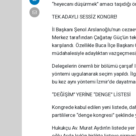
“heyecanı düşürmek” amacı taşıdığı ö
TEK ADAYLI SESSİZ KONGRE!
İl Başkanı Şenol Arslanoğlu’nun cezaev
Merkez tarafından Çağatay Güç’ün tek a
karşılandı. Özellikle Buca İlçe Başka
müdahalesiyle adaylıktan vazgeçmesi, “
Delegelerin önemli bir bölümü çarşaf l
yöntemi uygulanarak seçim yapıldı. İlgi
bu kez aynı yöntemi İzmir’de dayatmas
“DEĞİŞİM” YERİNE “DENGE” LİSTESİ
Kongrede kabul edilen yeni listede, da
partililerce “denge kongresi” şeklinde
Hukukçu Av. Murat Aydın’ın listede yer 
oğlu Arda Işık’ın birlikte listeye girmesi