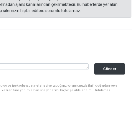
 olmadan ajans kanallarından çekilmektedir. Bu haberlerde yer alan
 sitemizin hiç bir editörü sorumlu tutulamaz...
Gönder
uyor ve ipekyoluhaber.net sitesine yaptığınız yorumunuzla ilgili doğrudan veya
. Yazılan tüm yorumlardan site yönetimi hiçbir şekilde sorumlu tutulamaz.