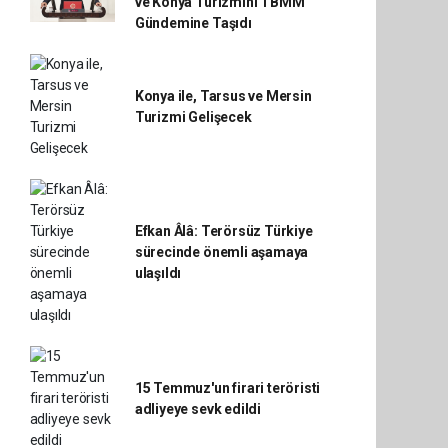
ve Konya Turizmini TBMM
Gündemine Taşıdı
Konya ile, Tarsus ve Mersin
Turizmi Gelişecek
Efkan Âlâ: Terörsüz Türkiye
sürecinde önemli aşamaya
ulaşıldı
15 Temmuz'un firari teröristi
adliyeye sevk edildi