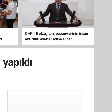
CHP’li Bektaş’tan, cezaevlerinin insan
ti
onurunu ayaklar atlına alınan
mekânlara dönüşmesine tepki
 yapıldı