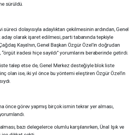
ne sürüldü.
i süreci dolayısıyla adaylıktan çekilmesinin ardından, Genel
day olarak işaret edilmesi, parti tabanında tepkiyle
nı Çağdaş Kaya’nın, Genel Başkan Özgür Özel’in doğrudan
örgüt iradesi hiçe sayıldı” yorumlarını beraberinde getirdi.
iste talep etse de, Genel Merkez desteğiyle blok liste
nç olan ise, iki yıl önce bu yöntemi eleştiren Özgür Özel’in
ıydı.
ha önce görev yapmış birçok ismin tekrar yer alması,
 yorumlandı.
alması, bazı delegelerce olumlu karşılanırken, Ünal Işık ve
 ise dikkat çekti.