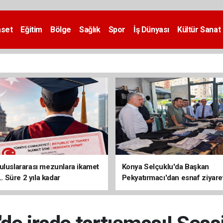
aset
Eğitim
Bölge
Sağlık
Spor
İş Dünyası
Kültür Sanat
uluslararası mezunlara ikamet
Konya Selçuklu'da Başkan
... Süre 2 yıla kadar
Pekyatırmacı'dan esnaf ziyare
ilecek