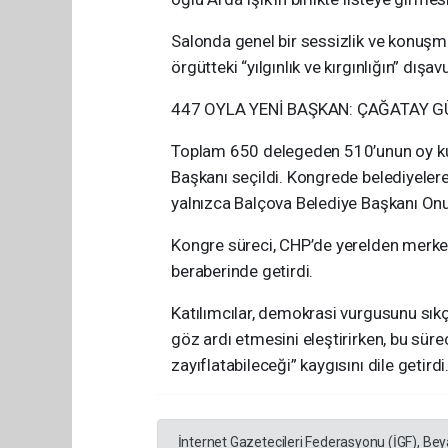
Salonda genel bir sessizlik ve konuşma
örgütteki “yılgınlık ve kırgınlığın” dışa
447 OYLA YENİ BAŞKAN: ÇAĞATAY G
Toplam 650 delegeden 510’unun oy kul
Başkanı seçildi. Kongrede belediyelere
yalnızca Balçova Belediye Başkanı Onur
Kongre süreci, CHP’de yerelden merkeze
beraberinde getirdi.
Katılımcılar, demokrasi vurgusunu sıkça
göz ardı etmesini eleştirirken, bu sür
zayıflatabileceği” kaygısını dile getirdi
İnternet Gazetecileri Federasyonu (İGF), Be