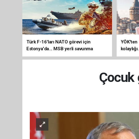
Türk F-16'ları NATO görevi için
YÖK'ten 
Estonya'da... MSB yerli savunma
kolaylığı
sistemleriyle güçleniyor
uzatılab
Çocuk g