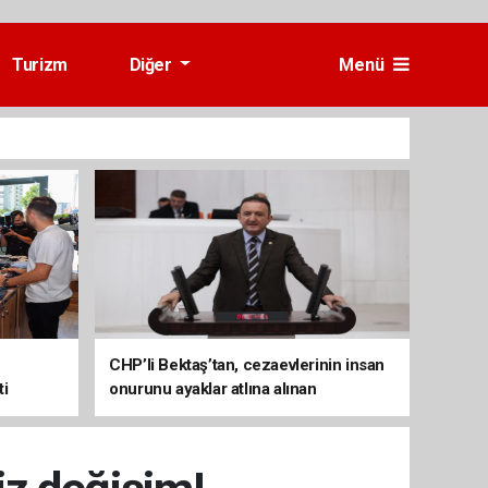
Turizm
Diğer
Menü
CHP’li Bektaş’tan, cezaevlerinin insan
ti
onurunu ayaklar atlına alınan
mekânlara dönüşmesine tepki