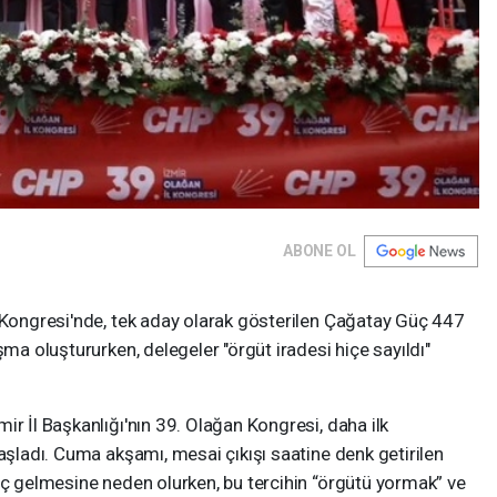
ABONE OL
n Kongresi'nde, tek aday olarak gösterilen Çağatay Güç 447
şma oluştururken, delegeler "örgüt iradesi hiçe sayıldı"
ir İl Başkanlığı'nın 39. Olağan Kongresi, daha ilk
başladı. Cuma akşamı, mesai çıkışı saatine denk getirilen
eç gelmesine neden olurken, bu tercihin “örgütü yormak” ve