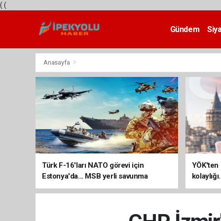
(
(
Gündem
Siy
Teknoloji
Anasayfa
Türk F-16'ları NATO görevi için
YÖK'ten 
Estonya'da... MSB yerli savunma
kolaylığı
sistemleriyle güçleniyor
uzatılab