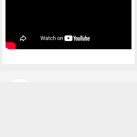
Bekir Karakuş
bekir@ipekyoluhaber.net
Okuyucu Yorumları
(0)