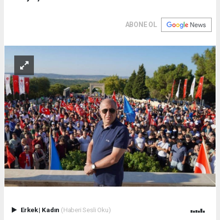
ABONE OL
Erkek
|
Kadın
(Haberi Sesli Oku)