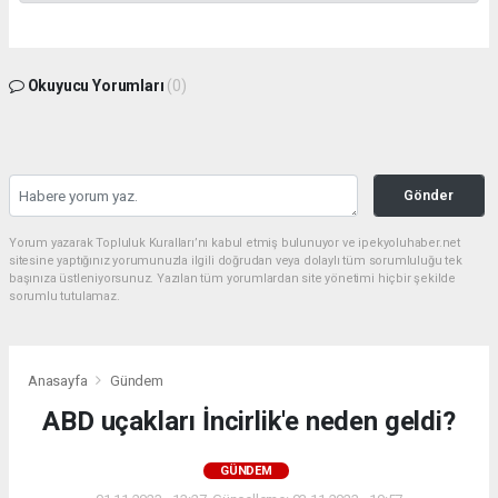
Okuyucu Yorumları
(0)
Gönder
Yorum yazarak Topluluk Kuralları’nı kabul etmiş bulunuyor ve ipekyoluhaber.net
sitesine yaptığınız yorumunuzla ilgili doğrudan veya dolaylı tüm sorumluluğu tek
başınıza üstleniyorsunuz. Yazılan tüm yorumlardan site yönetimi hiçbir şekilde
sorumlu tutulamaz.
Anasayfa
Gündem
ABD uçakları İncirlik'e neden geldi?
GÜNDEM