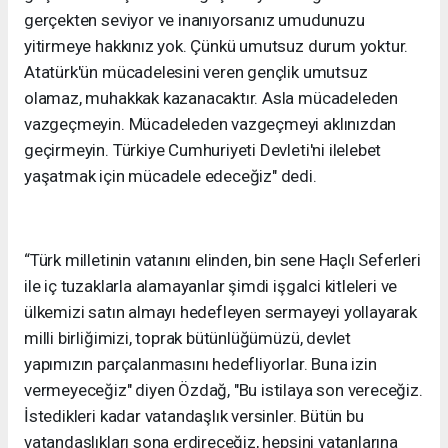
gerçekten seviyor ve inanıyorsanız umudunuzu
yitirmeye hakkınız yok. Çünkü umutsuz durum yoktur.
Atatürk'ün mücadelesini veren gençlik umutsuz
olamaz, muhakkak kazanacaktır. Asla mücadeleden
vazgeçmeyin. Mücadeleden vazgeçmeyi aklınızdan
geçirmeyin. Türkiye Cumhuriyeti Devleti'ni ilelebet
yaşatmak için mücadele edeceğiz" dedi.
“Türk milletinin vatanını elinden, bin sene Haçlı Seferleri
ile iç tuzaklarla alamayanlar şimdi işgalci kitleleri ve
ülkemizi satın almayı hedefleyen sermayeyi yollayarak
milli birliğimizi, toprak bütünlüğümüzü, devlet
yapımızın parçalanmasını hedefliyorlar. Buna izin
vermeyeceğiz" diyen Özdağ, "Bu istilaya son vereceğiz.
İstedikleri kadar vatandaşlık versinler. Bütün bu
vatandaşlıkları sona erdireceğiz, hepsini vatanlarına