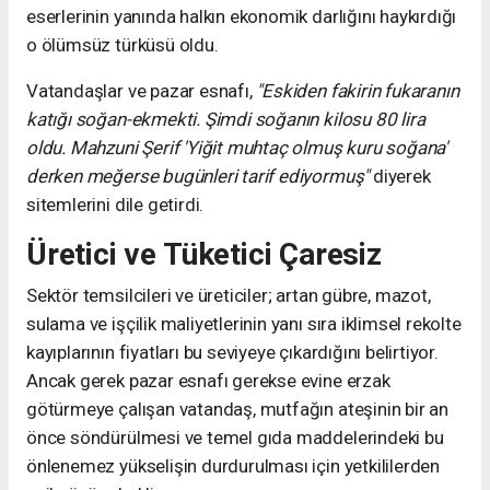
eserlerinin yanında halkın ekonomik darlığını haykırdığı
o ölümsüz türküsü oldu.
Vatandaşlar ve pazar esnafı,
"Eskiden fakirin fukaranın
katığı soğan-ekmekti. Şimdi soğanın kilosu 80 lira
oldu. Mahzuni Şerif 'Yiğit muhtaç olmuş kuru soğana'
derken meğerse bugünleri tarif ediyormuş"
diyerek
sitemlerini dile getirdi.
Üretici ve Tüketici Çaresiz
Sektör temsilcileri ve üreticiler; artan gübre, mazot,
sulama ve işçilik maliyetlerinin yanı sıra iklimsel rekolte
kayıplarının fiyatları bu seviyeye çıkardığını belirtiyor.
Ancak gerek pazar esnafı gerekse evine erzak
götürmeye çalışan vatandaş, mutfağın ateşinin bir an
önce söndürülmesi ve temel gıda maddelerindeki bu
önlenemez yükselişin durdurulması için yetkililerden