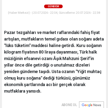
GÜNDEM
(Haber Merkezi) - | 20.07.2026 - 22:04, Güncelleme: 20.07.2026 - 22:38
Pazar tezgahları ve market raflarındaki fahiş fiyat
artışları, mutfakların temel gıdası olan soğanı adeta
"lüks tüketim" maddesi haline getirdi. Kuru soğanın
kilogram fiyatının 80 liraya dayanması, Türk halk
müziğinin efsanevi ozanı Âşık Mahzuni Şerif’in
yıllar önce dile getirdiği o unutulmaz dizeleri
yeniden gündeme taşıdı. Usta ozanın "Yiğit muhtaç
olmuş kuru soğana" dediği türküsü, günümüz
ekonomik şartlarında acı bir gerçek olarak
mutfaklara yansıdı.
ABONE OL