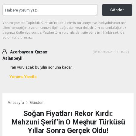
Gönder
Yorum yazarak Topluluk Kuralları’nı kabul etmiş bulunuyor ve ipekyoluhaber.net
sitesine yaptığınız yorumunuzla ilgili doğrudan veya dolaylı tüm sorumluluğu tek
başınıza üstleniyorsunuz. Yazılan tüm yorumlardan site yönetimi hiçbir şekilde
sorumlu tutulamaz.
Azerbaycan-Qazax-
(07.09.2024 21:17 - #257)
Aslanbeyli
Iran vurulacak bu yilin sonuna kadar...
Yorumu Yanıtla
Anasayfa
Gündem
Soğan Fiyatları Rekor Kırdı:
Mahzuni Şerif’in O Meşhur Türküsü
Yıllar Sonra Gerçek Oldu!