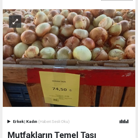
Erkek
|
Kadın
(Haberi Sesli Oku)
Mutfakların Temel Taşı