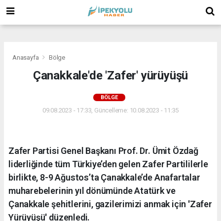
(
(
(
Anasayfa
Bölge
Çanakkale'de 'Zafer' yürüyüşü
BÖLGE
09.08.2023 - 17:33, Güncelleme: 10.08.2023 - 11:35
Zafer Partisi Genel Başkanı Prof. Dr. Ümit Özdağ
liderliğinde tüm Türkiye’den gelen Zafer Partililerle
birlikte, 8-9 Ağustos’ta Çanakkale’de Anafartalar
muharebelerinin yıl dönümünde Atatürk ve
Çanakkale şehitlerini, gazilerimizi anmak için 'Zafer
Yürüyüşü' düzenledi.