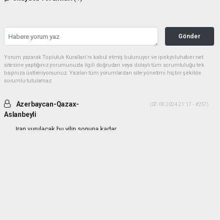
Gönder
Yorum yazarak Topluluk Kuralları’nı kabul etmiş bulunuyor ve ipekyoluhaber.net
sitesine yaptığınız yorumunuzla ilgili doğrudan veya dolaylı tüm sorumluluğu tek
başınıza üstleniyorsunuz. Yazılan tüm yorumlardan site yönetimi hiçbir şekilde
sorumlu tutulamaz.
Azerbaycan-Qazax-
(07.09.2024 21:17 - #257)
Aslanbeyli
Iran vurulacak bu yilin sonuna kadar...
Yorumu Yanıtla
haber paketi
haber scripti
haber yazılımı
Tüm hakları saklı tutulmaktadır.Copyright 2026©