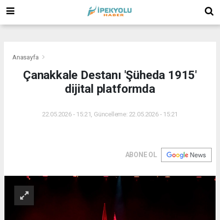
(
(
(
Anasayfa
Çanakkale Destanı 'Şüheda 1915'
dijital platformda
22.05.2026 - 15:21, Güncelleme: 22.05.2026 - 15:21
ABONE OL