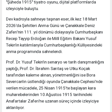
"Şüheda 1915" tiyatro oyunu, dijital platformlarda
izleyiciyle buluştu.
Dev kadroyla sahneye taşınan eser, ilk kez 18 Mart
2026'da Şehitleri Anma Günü ve Çanakkale Deniz
Zaferi'nin 111. yıl dönümü dolayısıyla Cumhurbaşkanı
Recep Tayyip Erdoğan ile Millî Eğitim Bakanı Yusuf
Tekin'in katılımlarıyla Cumhurbaşkanlığı Külliyesindeki
anma programında sahnelendi.
Prof. Dr. Yusuf Tekin'in senaryo ve tarih danışmanlığını
yaptığı, Prof. Dr. İbrahim Sarıtaş ve Utku Koçak
tarafından kaleme alınan, yönetmenliğini ise Bora
Severcan'ın üstlendiği oyunda Çanakkale Cephesi'nde
verilen mücadele, 25 Nisan 1915'te başlayan kara
muharebelerinden 10 Ağustos 1915 tarihindeki
Anafartalar Zaferi'ne uzanan süreç içinde izleyiciye
aktarılıyor.