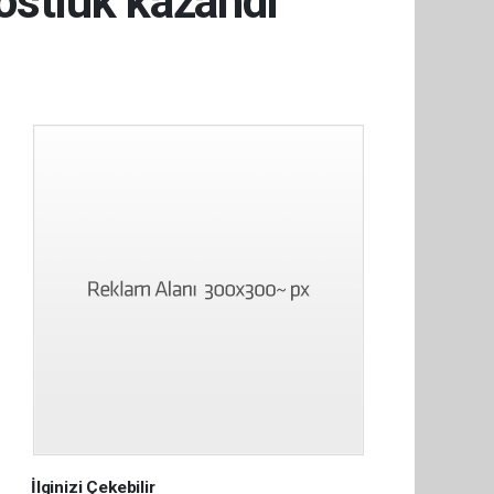
ostluk kazandı
İlginizi Çekebilir