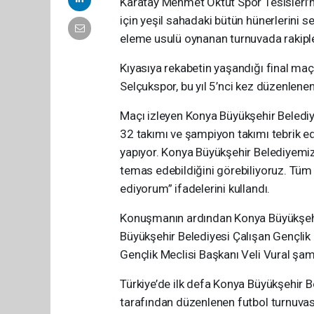
Karatay Mehmet Oktut Spor Tesisleri’
için yeşil sahadaki bütün hünerlerini s
eleme usulü oynanan turnuvada rakipleri
Kıyasıya rekabetin yaşandığı final m
Selçukspor, bu yıl 5’nci kez düzenlen
Maçı izleyen Konya Büyükşehir Beledi
32 takımı ve şampiyon takımı tebrik ed
yapıyor. Konya Büyükşehir Belediyemizi
temas edebildiğini görebiliyoruz. Tüm
ediyorum” ifadelerini kullandı.
Konuşmanın ardından Konya Büyükşehi
Büyükşehir Belediyesi Çalışan Gençli
Gençlik Meclisi Başkanı Veli Vural şamp
Türkiye’de ilk defa Konya Büyükşehir Be
tarafından düzenlenen futbol turnuvas