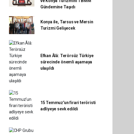
ve Konya Turizmini TBMM
Gündemine Taşıdı
Konya ile, Tarsus ve Mersin
Turizmi Gelişecek
Efkan Âlâ: Terörsüz Türkiye
sürecinde önemli aşamaya
ulaşıldı
15 Temmuz'un firari teröristi
adliyeye sevk edildi