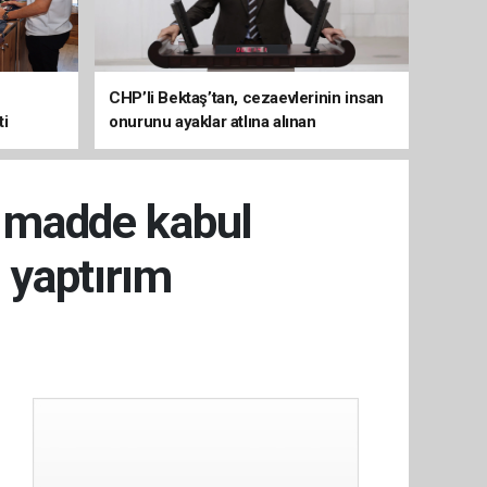
CHP’li Bektaş’tan, cezaevlerinin insan
ti
onurunu ayaklar atlına alınan
mekânlara dönüşmesine tepki
3 madde kabul
r yaptırım