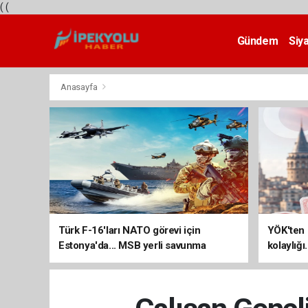
(
(
Gündem
Siy
Teknoloji
Anasayfa
Türk F-16'ları NATO görevi için
YÖK'ten 
Estonya'da... MSB yerli savunma
kolaylığı
sistemleriyle güçleniyor
uzatılab