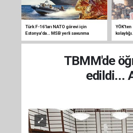
Türk F-16'ları NATO görevi için
YÖK'ten 
Estonya'da... MSB yerli savunma
kolaylığı
sistemleriyle güçleniyor
uzatılab
TBMM'de öğre
edildi...