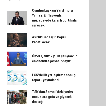
Cumhurbaşkanı Yardımcısı
Yılmaz: Enflasyonla
mücadelede kararlı politikalar
sürecek
Asırlık Gece için köprü
kapatılacak
Ömer Çelik: 2 yıllık çalışmanın
en önemli aşamasındayız
LGS'de ilk yerleştirme sonuç
raporu yayımlandı
TSK'dan Somali'deki yetim
çocuklara gıda ve giyecek
desteği