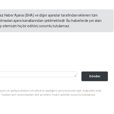
yaz Haber Ajansı (BHA) ve diğer ajanslar tarafından eklenen tüm
 olmadan ajans kanallarından çekilmektedir. Bu haberlerde yer alan
 sitemizin hiç bir editörü sorumlu tutulamaz...
Gönder
uyor ve ipekyoluhaber.net sitesine yaptığınız yorumunuzla ilgili doğrudan veya
. Yazılan tüm yorumlardan site yönetimi hiçbir şekilde sorumlu tutulamaz.