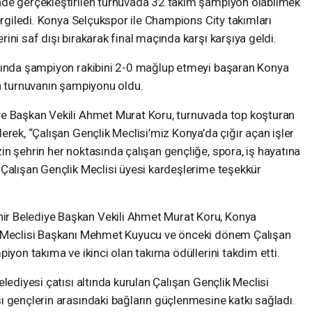
nde gerçekleştirilen turnuvada 32 takım şampiyon olabilmek
ergiledi. Konya Selçukspor ile Champions City takımları
ni saf dışı bırakarak final maçında karşı karşıya geldi.
açında şampiyon rakibini 2-0 mağlup etmeyi başaran Konya
en turnuvanın şampiyonu oldu.
ye Başkan Vekili Ahmet Murat Koru, turnuvada top koşturan
erek, “Çalışan Gençlik Meclisi’miz Konya’da çığır açan işler
n şehrin her noktasında çalışan gençliğe, spora, iş hayatına
 Çalışan Gençlik Meclisi üyesi kardeşlerime teşekkür
r Belediye Başkan Vekili Ahmet Murat Koru, Konya
k Meclisi Başkanı Mehmet Kuyucu ve önceki dönem Çalışan
iyon takıma ve ikinci olan takıma ödüllerini takdim etti.
lediyesi çatısı altında kurulan Çalışan Gençlik Meclisi
ı gençlerin arasındaki bağların güçlenmesine katkı sağladı.