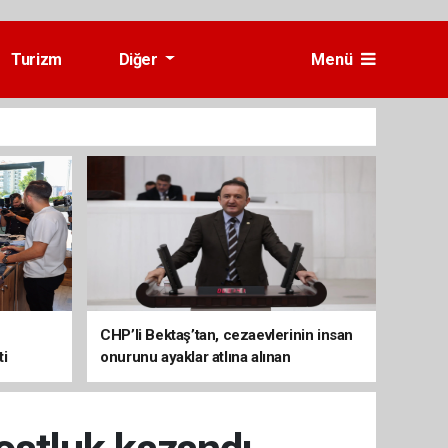
Turizm
Diğer
Menü
CHP’li Bektaş’tan, cezaevlerinin insan
ti
onurunu ayaklar atlına alınan
mekânlara dönüşmesine tepki