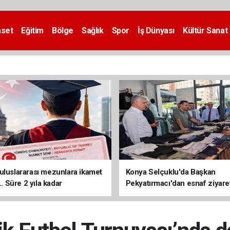
aset
Eğitim
Bölge
Sağlık
Spor
İş Dünyası
Kültür Sanat
uluslararası mezunlara ikamet
Konya Selçuklu'da Başkan
... Süre 2 yıla kadar
Pekyatırmacı'dan esnaf ziyare
ilecek