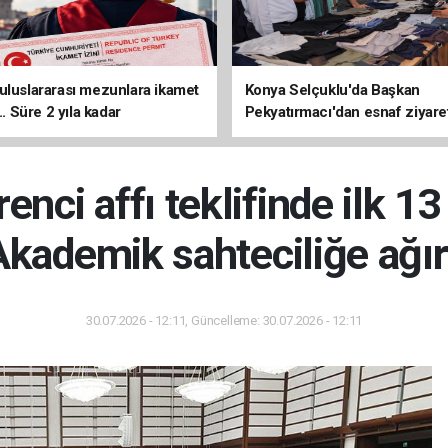
uluslararası mezunlara ikamet
Konya Selçuklu'da Başkan
... Süre 2 yıla kadar
Pekyatırmacı'dan esnaf ziyare
ilecek
nci affı teklifinde ilk 1
 Akademik sahteciliğe ağı
30.07.2026 - 12:11, Güncelleme: 30.07.2026 - 12:11