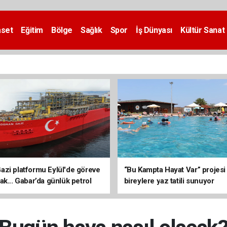
aset
Eğitim
Bölge
Sağlık
Spor
İş Dünyası
Kültür Sanat
zi platformu Eylül'de göreve
“Bu Kampta Hayat Var” projesi
ak... Gabar’da günlük petrol
bireylere yaz tatili sunuyor
3 bin 200 varile ulaştı