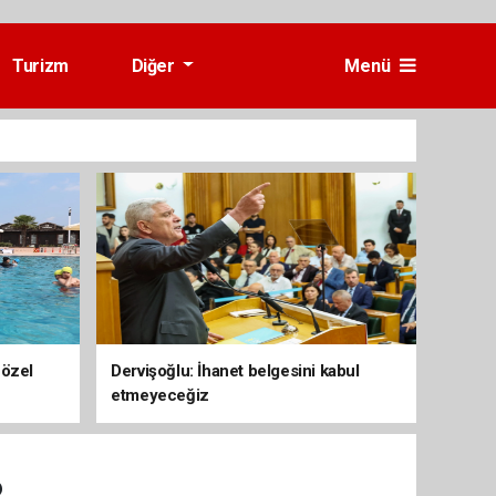
Turizm
Diğer
Menü
 özel
Dervişoğlu: İhanet belgesini kabul
etmeyeceğiz