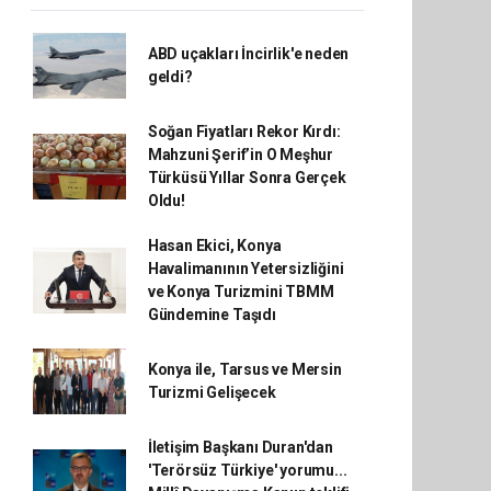
ABD uçakları İncirlik'e neden
geldi?
Soğan Fiyatları Rekor Kırdı:
Mahzuni Şerif’in O Meşhur
Türküsü Yıllar Sonra Gerçek
Oldu!
Hasan Ekici, Konya
Havalimanının Yetersizliğini
ve Konya Turizmini TBMM
Gündemine Taşıdı
Konya ile, Tarsus ve Mersin
Turizmi Gelişecek
İletişim Başkanı Duran'dan
'Terörsüz Türkiye' yorumu...