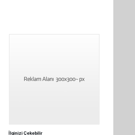
?
İlginizi Çekebilir