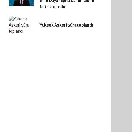
Millî Dayanışma Kanun teklifi
tarihi adımdır
Yüksek Askerî Şûra toplandı