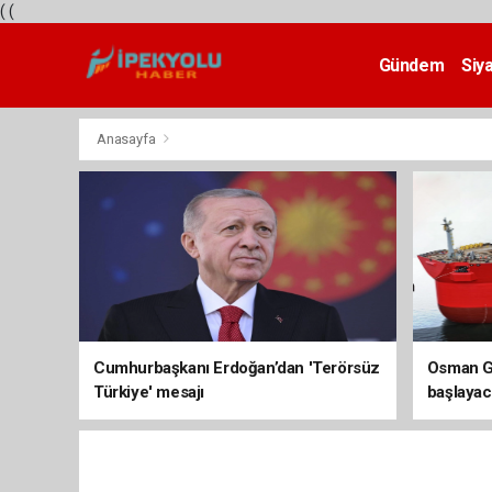
(
(
Gündem
Siy
Teknoloji
Anasayfa
Cumhurbaşkanı Erdoğan’dan 'Terörsüz
Osman Ga
Türkiye' mesajı
başlayac
üretimi 8