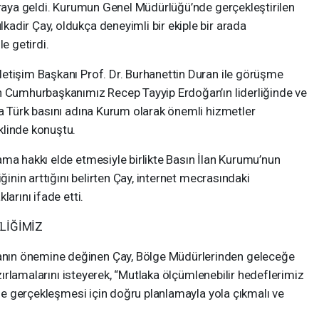
araya geldi. Kurumun Genel Müdürlüğü’nde gerçekleştirilen
adir Çay, oldukça deneyimli bir ekiple bir arada
 getirdi.
etişim Başkanı Prof. Dr. Burhanettin Duran ile görüşme
n Cumhurbaşkanımız Recep Tayyip Erdoğan’ın liderliğinde ve
da Türk basını adına Kurum olarak önemli hizmetler
klinde konuştu.
ma hakkı elde etmesiyle birlikte Basın İlan Kurumu’nun
ğinin arttığını belirten Çay, internet mecrasındaki
arını ifade etti.
LİĞİMİZ
nın önemine değinen Çay, Bölge Müdürlerinden geleceğe
azırlamalarını isteyerek, “Mutlaka ölçümlenebilir hedeflerimiz
ilde gerçekleşmesi için doğru planlamayla yola çıkmalı ve