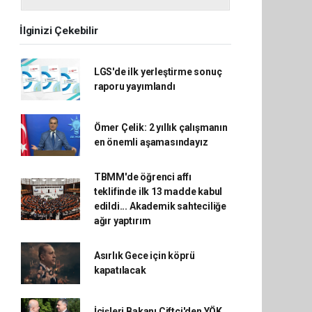
İlginizi Çekebilir
LGS'de ilk yerleştirme sonuç
raporu yayımlandı
Ömer Çelik: 2 yıllık çalışmanın
en önemli aşamasındayız
TBMM'de öğrenci affı
teklifinde ilk 13 madde kabul
edildi... Akademik sahteciliğe
ağır yaptırım
Asırlık Gece için köprü
kapatılacak
İçişleri Bakanı Çiftçi'den YÖK