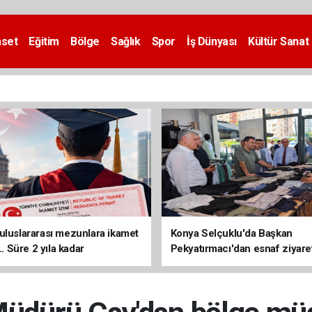
aset
Eğitim
Bölge
Sağlık
Spor
İş Dünyası
Kültür Sanat
uluslararası mezunlara ikamet
Konya Selçuklu'da Başkan
... Süre 2 yıla kadar
Pekyatırmacı'dan esnaf ziyare
ilecek