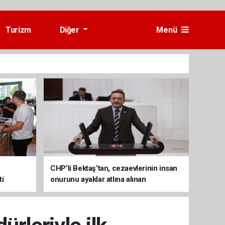
Turizm
Diğer
Menü
CHP’li Bektaş’tan, cezaevlerinin insan
ti
onurunu ayaklar atlına alınan
mekânlara dönüşmesine tepki