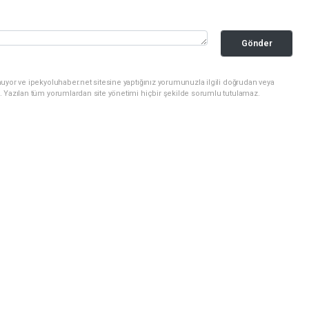
Gönder
uyor ve ipekyoluhaber.net sitesine yaptığınız yorumunuzla ilgili doğrudan veya
. Yazılan tüm yorumlardan site yönetimi hiçbir şekilde sorumlu tutulamaz.