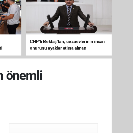
CHP’li Bektaş’tan, cezaevlerinin insan
ti
onurunu ayaklar atlına alınan
mekânlara dönüşmesine tepki
n önemli