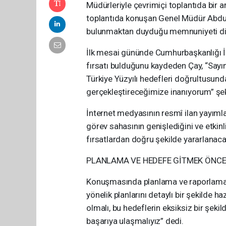
Müdürleriyle çevrimiçi toplantıda bir 
toplantıda konuşan Genel Müdür Abdulk
bulunmaktan duyduğu memnuniyeti dile
İlk mesai gününde Cumhurbaşkanlığı İl
fırsatı bulduğunu kaydeden Çay, “Sayı
Türkiye Yüzyılı hedefleri doğrultusun
gerçekleştireceğimize inanıyorum” şe
İnternet medyasının resmî ilan yayımla
görev sahasının genişlediğini ve etkinli
fırsatlardan doğru şekilde yararlanacakl
PLANLAMA VE HEDEFE GİTMEK ÖNCE
Konuşmasında planlama ve raporlama
yönelik planlarını detaylı bir şekilde h
olmalı, bu hedeflerin eksiksiz bir şek
başarıya ulaşmalıyız” dedi.