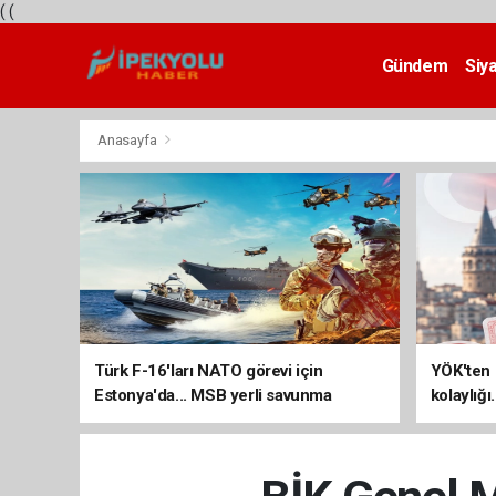
(
(
Gündem
Siy
Teknoloji
Anasayfa
Türk F-16'ları NATO görevi için
YÖK'ten 
Estonya'da... MSB yerli savunma
kolaylığı
sistemleriyle güçleniyor
uzatılab