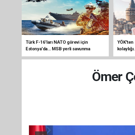
Türk F-16'ları NATO görevi için
YÖK'ten 
Estonya'da... MSB yerli savunma
kolaylığı
sistemleriyle güçleniyor
uzatılab
Ömer Çe