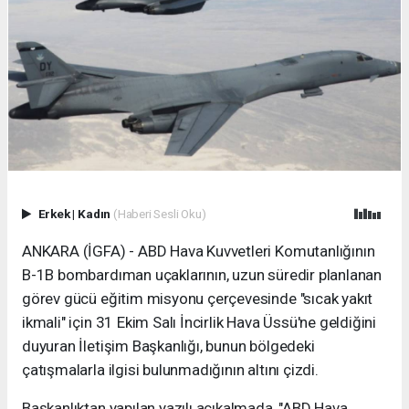
Erkek
|
Kadın
(Haberi Sesli Oku)
ANKARA (İGFA) - ABD Hava Kuvvetleri Komutanlığının
B-1B bombardıman uçaklarının, uzun süredir planlanan
görev gücü eğitim misyonu çerçevesinde "sıcak yakıt
ikmali" için 31 Ekim Salı İncirlik Hava Üssü'ne geldiğini
duyuran İletişim Başkanlığı, bunun bölgedeki
çatışmalarla ilgisi bulunmadığının altını çizdi.
Başkanlıktan yapılan yazılı açıkalmada, "ABD Hava