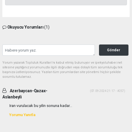
Okuyucu Yorumları
(1)
Gönder
Yorum yazarak Topluluk Kuralları’nı kabul etmiş bulunuyor ve ipekyoluhaber.net
sitesine yaptığınız yorumunuzla ilgili doğrudan veya dolaylı tüm sorumluluğu tek
başınıza üstleniyorsunuz. Yazılan tüm yorumlardan site yönetimi hiçbir şekilde
sorumlu tutulamaz.
Azerbaycan-Qazax-
(07.09.2024 21:17 - #257)
Aslanbeyli
Iran vurulacak bu yilin sonuna kadar...
Yorumu Yanıtla