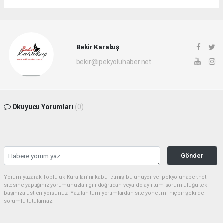
Bekir Karakuş
bekir@ipekyoluhaber.net
Okuyucu Yorumları
(0)
Gönder
Yorum yazarak Topluluk Kuralları’nı kabul etmiş bulunuyor ve ipekyoluhaber.net
sitesine yaptığınız yorumunuzla ilgili doğrudan veya dolaylı tüm sorumluluğu tek
başınıza üstleniyorsunuz. Yazılan tüm yorumlardan site yönetimi hiçbir şekilde
sorumlu tutulamaz.