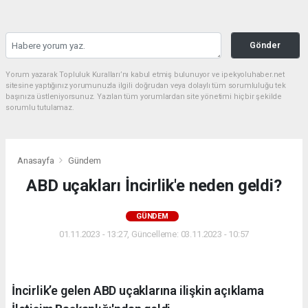
Gönder
Yorum yazarak Topluluk Kuralları’nı kabul etmiş bulunuyor ve ipekyoluhaber.net
sitesine yaptığınız yorumunuzla ilgili doğrudan veya dolaylı tüm sorumluluğu tek
başınıza üstleniyorsunuz. Yazılan tüm yorumlardan site yönetimi hiçbir şekilde
sorumlu tutulamaz.
Anasayfa
Gündem
ABD uçakları İncirlik'e neden geldi?
GÜNDEM
01.11.2023 - 13:27, Güncelleme: 03.11.2023 - 10:57
İncirlik’e gelen ABD uçaklarına ilişkin açıklama