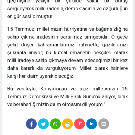
geçmişine yakışır bir şekilde vakur bir duruş
sergileyerek millî iradenin, demokrasinin ve özgürlüğün
en gür sesi olmuştur.
15 Temmuz; milletimizin hürriyetine ve bağımsızlığına
sahip çıkma iradesinin sarsılmaz simgesidir. O gece
şehit düşen kahramanlarımızı rahmetle, gazilerimizi
şükranla anıyor; bu kutsal emanetin bekçileri olarak
millî iradeye sahip çıkmaya devam edeceğimizi bir kez
daha kararlılıkla vurguluyorum. Millet olarak hainlere
karşı her daim uyanık olacağız.
Bu vesileyle; Konya’mızın ve aziz milletimizin 15
Temmuz Demokrasi ve Millî Birlik Günü’nü anıyor, birlik
ve beraberliğimizin daim olmasını diliyorum.”