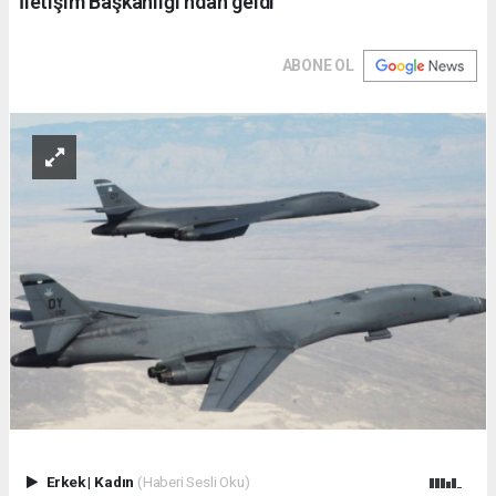
İletişim Başkanlığı'ndan geldi
ABONE OL
Erkek
|
Kadın
(Haberi Sesli Oku)