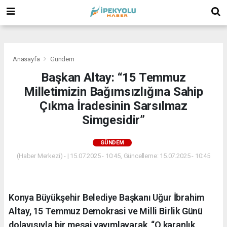
(
(
(
Anasayfa
Gündem
Başkan Altay: “15 Temmuz
Milletimizin Bağımsızlığına Sahip
Çıkma İradesinin Sarsılmaz
Simgesidir”
GÜNDEM
(Haber Merkezi) - | 15.07.2025 - 10:45, Güncelleme: 15.07.2025 - 10:45
Konya Büyükşehir Belediye Başkanı Uğur İbrahim
Altay, 15 Temmuz Demokrasi ve Milli Birlik Günü
dolayısıyla bir mesaj yayımlayarak, “O karanlık