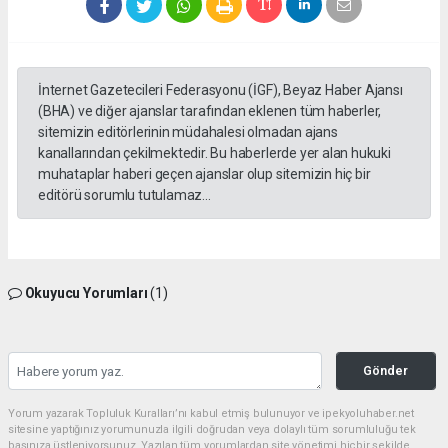
İnternet Gazetecileri Federasyonu (İGF), Beyaz Haber Ajansı
(BHA) ve diğer ajanslar tarafından eklenen tüm haberler,
sitemizin editörlerinin müdahalesi olmadan ajans
kanallarından çekilmektedir. Bu haberlerde yer alan hukuki
muhataplar haberi geçen ajanslar olup sitemizin hiç bir
editörü sorumlu tutulamaz...
Okuyucu Yorumları
(1)
Gönder
Yorum yazarak Topluluk Kuralları’nı kabul etmiş bulunuyor ve ipekyoluhaber.net
sitesine yaptığınız yorumunuzla ilgili doğrudan veya dolaylı tüm sorumluluğu tek
başınıza üstleniyorsunuz. Yazılan tüm yorumlardan site yönetimi hiçbir şekilde