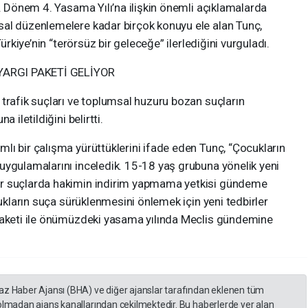
8. Dönem 4. Yasama Yılı’na ilişkin önemli açıklamalarda
al düzenlemelere kadar birçok konuyu ele alan Tunç,
Türkiye’nin “terörsüz bir geleceğe” ilerlediğini vurguladı.
YARGI PAKETİ GELİYOR
trafik suçları ve toplumsal huzuru bozan suçların
 iletildiğini belirtti.
ı bir çalışma yürüttüklerini ifade eden Tunç, “Çocukların
uygulamalarını inceledik. 15-18 yaş grubuna yönelik yeni
ır suçlarda hakimin indirim yapmama yetkisi gündeme
cukların suça sürüklenmesini önlemek için yeni tedbirler
 Paketi ile önümüzdeki yasama yılında Meclis gündemine
yaz Haber Ajansı (BHA) ve diğer ajanslar tarafından eklenen tüm
 olmadan ajans kanallarından çekilmektedir. Bu haberlerde yer alan