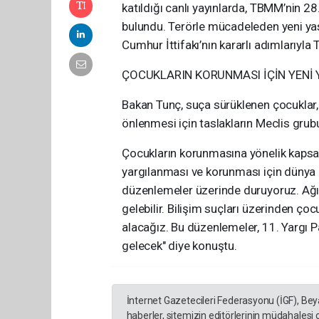
katıldığı canlı yayınlarda, TBMM’nin 2
bulundu. Terörle mücadeleden yeni yas
Cumhur İttifakı’nın kararlı adımlarıyla 
ÇOCUKLARIN KORUNMASI İÇİN YENİ 
Bakan Tunç, suça sürüklenen çocuklar, 
önlenmesi için taslakların Meclis grubuna
Çocukların korunmasına yönelik kapsaml
yargılanması ve korunması için dünya 
düzenlemeler üzerinde duruyoruz. Ağ
gelebilir. Bilişim suçları üzerinden ço
alacağız. Bu düzenlemeler, 11. Yargı
gelecek" diye konuştu.
İnternet Gazetecileri Federasyonu (İGF), Be
haberler, sitemizin editörlerinin müdahalesi