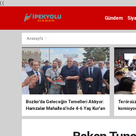
(
(
Gündem
Siy
Teknoloji
Anasayfa
Bozkır’da Geleceğin Temelleri Atılıyor:
Terörsüz 
Hamzalar Mahallesi’nde 4-6 Yaş Kur'an
komisyo
Kursu İnşaatı Başladı