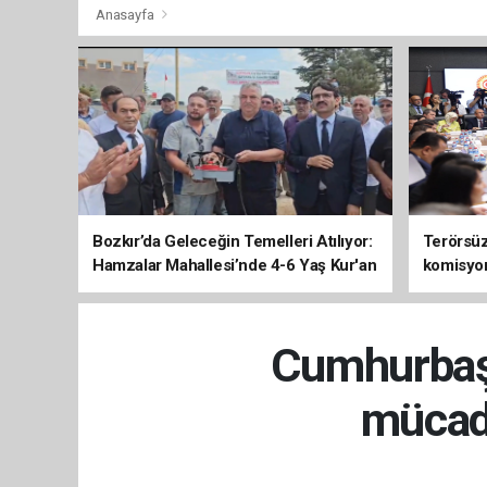
Anasayfa
Bozkır’da Geleceğin Temelleri Atılıyor:
Terörsüz 
Hamzalar Mahallesi’nde 4-6 Yaş Kur'an
komisyo
Kursu İnşaatı Başladı
Cumhurbaşk
mücade