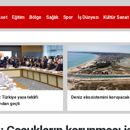
aset
Eğitim
Bölge
Sağlık
Spor
İş Dünyası
Kültür Sanat
Türkiye yasa teklifi
Deniz ekosistemini koruyacak
ndan geçti