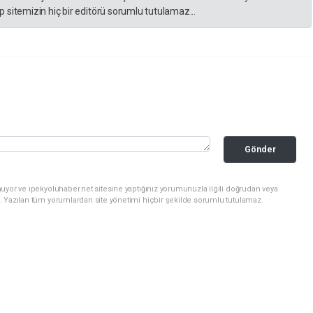
 sitemizin hiç bir editörü sorumlu tutulamaz...
Gönder
uyor ve ipekyoluhaber.net sitesine yaptığınız yorumunuzla ilgili doğrudan veya
. Yazılan tüm yorumlardan site yönetimi hiçbir şekilde sorumlu tutulamaz.