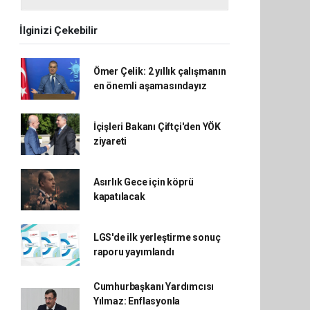
İlginizi Çekebilir
Ömer Çelik: 2 yıllık çalışmanın
en önemli aşamasındayız
İçişleri Bakanı Çiftçi'den YÖK
ziyareti
Asırlık Gece için köprü
kapatılacak
LGS'de ilk yerleştirme sonuç
raporu yayımlandı
Cumhurbaşkanı Yardımcısı
Yılmaz: Enflasyonla