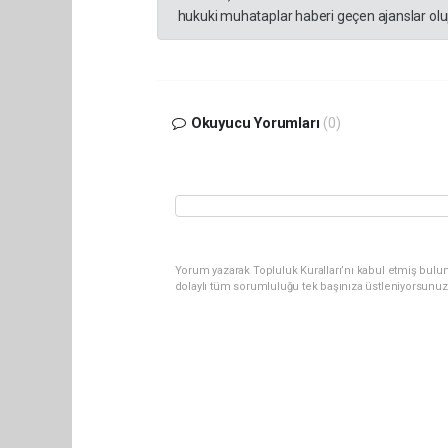
hukuki muhataplar haberi geçen ajanslar olup
Okuyucu Yorumları
(0)
Yorum yazarak Topluluk Kuralları’nı kabul etmiş bulun
dolaylı tüm sorumluluğu tek başınıza üstleniyorsunuz