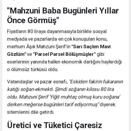
"Mahzuni Baba Bugünleri Yıllar
Önce Görmüş"
Fiyatların 80 liraya dayanmasıyla birlikte sosyal
medyada ve pazarlarda en çok konuşulan konu,
merhum Âşık Mahzuni Şerif’in
"Sarı Saçlım Mavi
Gözlüm"
ve
"Parsel Parsel Bölüşmüşler"
gibi
eserlerinin yanında halkın ekonomik darlığını haykırdığı
o ölümsüz türküsü oldu.
Vatandaşlar ve pazar esnafı,
"Eskiden fakirin fukaranın
katığı soğan-ekmekti. Şimdi soğanın kilosu 80 lira
oldu. Mahzuni Şerif 'Yiğit muhtaç olmuş kuru soğana'
derken meğerse bugünleri tarif ediyormuş"
diyerek
sitemlerini dile getirdi.
Üretici ve Tüketici Çaresiz