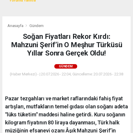
Yorumu Yanıtla
Anasayfa
Gündem
Soğan Fiyatları Rekor Kırdı:
Mahzuni Şerif’in O Meşhur Türküsü
Yıllar Sonra Gerçek Oldu!
GÜNDEM
(Haber Merkezi) - | 20.07.2026 - 22:04, Güncelleme: 20.07.2026 - 22:38
Pazar tezgahları ve market raflarındaki fahiş fiyat
artışları, mutfakların temel gıdası olan soğanı adeta
"lüks tüketim" maddesi haline getirdi. Kuru soğanın
kilogram fiyatının 80 liraya dayanması, Türk halk
müziğinin efsanevi ozanı Âşık Mahzuni Şerif’in