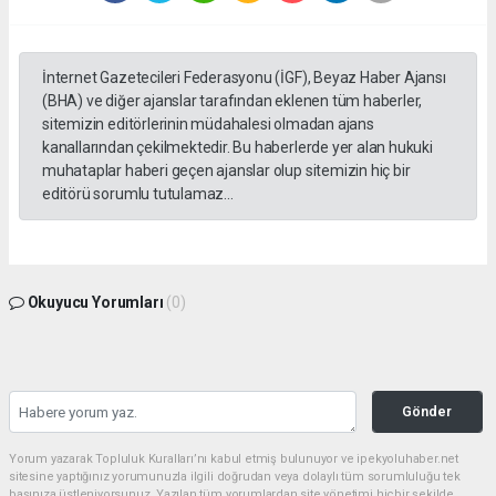
İnternet Gazetecileri Federasyonu (İGF), Beyaz Haber Ajansı
(BHA) ve diğer ajanslar tarafından eklenen tüm haberler,
sitemizin editörlerinin müdahalesi olmadan ajans
kanallarından çekilmektedir. Bu haberlerde yer alan hukuki
muhataplar haberi geçen ajanslar olup sitemizin hiç bir
editörü sorumlu tutulamaz...
Okuyucu Yorumları
(0)
Gönder
Yorum yazarak Topluluk Kuralları’nı kabul etmiş bulunuyor ve ipekyoluhaber.net
sitesine yaptığınız yorumunuzla ilgili doğrudan veya dolaylı tüm sorumluluğu tek
başınıza üstleniyorsunuz. Yazılan tüm yorumlardan site yönetimi hiçbir şekilde