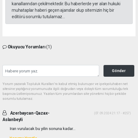
kanallarından çekilmektedir. Bu haberlerde yer alan hukuki
muhataplar haberi geçen ajanslar olup sitemizin hiç bir
editörü sorumlu tutulamaz...
Okuyucu Yorumları
(1)
Gönder
Yorum yazarak Topluluk Kuralları’nı kabul etmiş bulunuyor ve ipekyoluhaber.net
sitesine yaptığınız yorumunuzla ilgili doğrudan veya dolaylı tüm sorumluluğu tek
başınıza üstleniyorsunuz. Yazılan tüm yorumlardan site yönetimi hiçbir şekilde
sorumlu tutulamaz.
Azerbaycan-Qazax-
(07.09.2024 21:17 - #257)
Aslanbeyli
Iran vurulacak bu yilin sonuna kadar...