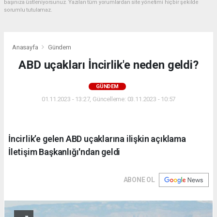
başınıza üstleniyorsunuz. Yazılan tüm yorumlardan site yönetimi hiçbir şekilde
sorumlu tutulamaz.
Anasayfa
Gündem
ABD uçakları İncirlik'e neden geldi?
GÜNDEM
01.11.2023 - 13:27, Güncelleme: 03.11.2023 - 10:57
İncirlik’e gelen ABD uçaklarına ilişkin açıklama
İletişim Başkanlığı'ndan geldi
ABONE OL