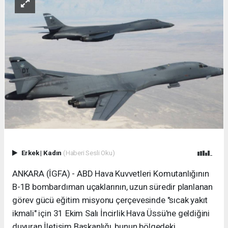
Erkek
|
Kadın
(Haberi Sesli Oku)
ANKARA (İGFA) - ABD Hava Kuvvetleri Komutanlığının
B-1B bombardıman uçaklarının, uzun süredir planlanan
görev gücü eğitim misyonu çerçevesinde "sıcak yakıt
ikmali" için 31 Ekim Salı İncirlik Hava Üssü'ne geldiğini
duyuran İletişim Başkanlığı, bunun bölgedeki