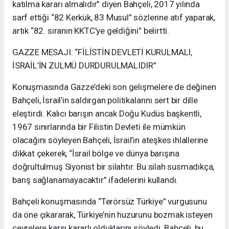
katılma kararı almalıdır” diyen Bahçeli, 2017 yılında
sarf ettiği “82 Kerkük, 83 Musul” sözlerine atıf yaparak,
artık “82. sıranın KKTC’ye geldiğini” belirtti.
GAZZE MESAJI: “FİLİSTİN DEVLETİ KURULMALI,
İSRAİL’İN ZULMÜ DURDURULMALIDIR”
Konuşmasında Gazze’deki son gelişmelere de değinen
Bahçeli, İsrail’in saldırgan politikalarını sert bir dille
eleştirdi. Kalıcı barışın ancak Doğu Kudüs başkentli,
1967 sınırlarında bir Filistin Devleti ile mümkün
olacağını söyleyen Bahçeli, İsrail’in ateşkes ihlallerine
dikkat çekerek, “İsrail bölge ve dünya barışına
doğrultulmuş Siyonist bir silahtır. Bu silah susmadıkça,
barış sağlanamayacaktır” ifadelerini kullandı.
Bahçeli konuşmasında “Terörsüz Türkiye” vurgusunu
da öne çıkararak, Türkiye’nin huzurunu bozmak isteyen
çevrelere karşı kararlı olduklarını söyledi. Bahçeli, bu