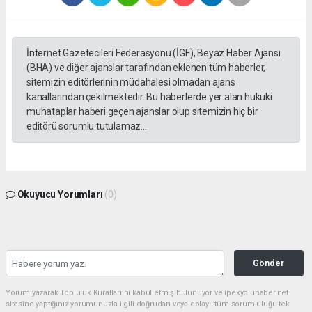
İnternet Gazetecileri Federasyonu (İGF), Beyaz Haber Ajansı
(BHA) ve diğer ajanslar tarafından eklenen tüm haberler,
sitemizin editörlerinin müdahalesi olmadan ajans
kanallarından çekilmektedir. Bu haberlerde yer alan hukuki
muhataplar haberi geçen ajanslar olup sitemizin hiç bir
editörü sorumlu tutulamaz...
Okuyucu Yorumları
(0)
Gönder
Yorum yazarak Topluluk Kuralları’nı kabul etmiş bulunuyor ve ipekyoluhaber.net
sitesine yaptığınız yorumunuzla ilgili doğrudan veya dolaylı tüm sorumluluğu tek