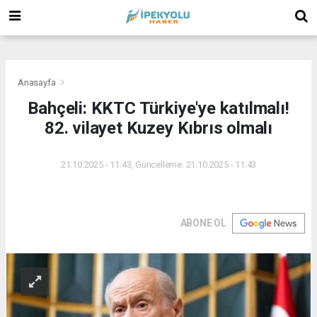
(
(
(
Anasayfa
Bahçeli: KKTC Türkiye'ye katılmalı!
82. vilayet Kuzey Kıbrıs olmalı
21.10.2025 - 11:43, Güncelleme: 21.10.2025 - 11:43
ABONE OL