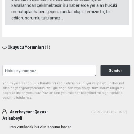
kanallarından çekilmektedir. Bu haberlerde yer alan hukuki
muhataplar haberi geçen ajanslar olup sitemizin hiç bir
editörü sorumlu tutulamaz...
Okuyucu Yorumları
(1)
Gönder
Yorum yazarak Topluluk Kuralları’nı kabul etmiş bulunuyor ve ipekyoluhaber.net
sitesine yaptığınız yorumunuzla ilgili doğrudan veya dolaylı tüm sorumluluğu tek
başınıza üstleniyorsunuz. Yazılan tüm yorumlardan site yönetimi hiçbir şekilde
sorumlu tutulamaz.
Azerbaycan-Qazax-
(07.09.2024 21:17 - #257)
Aslanbeyli
Iran vurulacak bu yilin sonuna kadar...