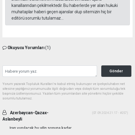
kanallarından çekilmektedir. Bu haberlerde yer alan hukuki
muhataplar haberi geçen ajanslar olup sitemizin hiç bir
editörü sorumlu tutulamaz...
Okuyucu Yorumları
(1)
Gönder
Yorum yazarak Topluluk Kuralları’nı kabul etmiş bulunuyor ve ipekyoluhaber.net
sitesine yaptığınız yorumunuzla ilgili doğrudan veya dolaylı tüm sorumluluğu tek
başınıza üstleniyorsunuz. Yazılan tüm yorumlardan site yönetimi hiçbir şekilde
sorumlu tutulamaz.
Azerbaycan-Qazax-
(07.09.2024 21:17 - #257)
Aslanbeyli
Iran vurulacak bu yilin sonuna kadar...