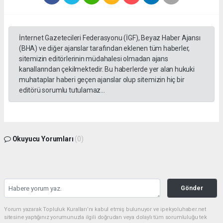
İnternet Gazetecileri Federasyonu (İGF), Beyaz Haber Ajansı
(BHA) ve diğer ajanslar tarafından eklenen tüm haberler,
sitemizin editörlerinin müdahalesi olmadan ajans
kanallarından çekilmektedir. Bu haberlerde yer alan hukuki
muhataplar haberi geçen ajanslar olup sitemizin hiç bir
editörü sorumlu tutulamaz...
Okuyucu Yorumları
(0)
Gönder
Yorum yazarak Topluluk Kuralları’nı kabul etmiş bulunuyor ve ipekyoluhaber.net
sitesine yaptığınız yorumunuzla ilgili doğrudan veya dolaylı tüm sorumluluğu tek