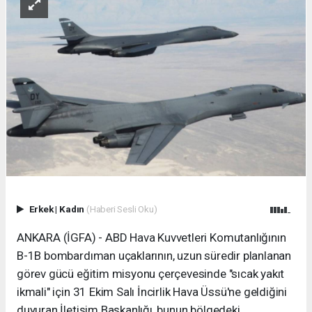
Erkek
|
Kadın
(Haberi Sesli Oku)
ANKARA (İGFA) - ABD Hava Kuvvetleri Komutanlığının
B-1B bombardıman uçaklarının, uzun süredir planlanan
görev gücü eğitim misyonu çerçevesinde "sıcak yakıt
ikmali" için 31 Ekim Salı İncirlik Hava Üssü'ne geldiğini
duyuran İletişim Başkanlığı, bunun bölgedeki