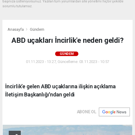
başınıza üstleniyorsunuz. Yazılan tüm yorumlardan site yönetimi hiçbir şekilde
sorumlu tutulamaz.
Anasayfa
Gündem
ABD uçakları İncirlik'e neden geldi?
GÜNDEM
01.11.2023 - 13:27, Güncelleme: 03.11.2023 - 10:57
İncirlik’e gelen ABD uçaklarına ilişkin açıklama
İletişim Başkanlığı'ndan geldi
ABONE OL