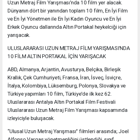
Uzun Metraj Film Yarışması’nda 10 film yer alacak.
Dünyanın dört bir yanından toplam 10 film, En İyi Film
ve En İyi Yönetmen ile En İyi Kadın Oyuncu ve En İyi
Erkek Oyuncu dallarında Altın Portakal heykelciği için
yarışacak.
ULUSLARARASI UZUN METRAJ FİLM YARIŞMASI’NDA
10 FİLM ALTIN PORTAKAL İÇİN YARIŞACAK
ABD, Almanya, Arjantin, Avusturya, Belçika, Birleşik
Krallık, Çek Cumhuriyeti, Fransa, İran, İsveç, İsviçre,
İtalya, Kolombiya, Lüksemburg, Polonya, Slovakya ve
Türkiye yapımları 10 film, Türkiye'de ilk kez 62.
Uluslararası Antalya Altın Portakal Film Festivali
Uluslararası Uzun Metraj Film Yarışması kapsamında
izleyiciyle buluşacak.
“Ulusal Uzun Metraj Yarışması” filmleri arasında; Joel
Alfonso Vargas yönetmenliğini üstlendiği, sınıf