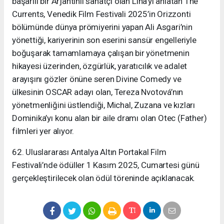
başarılı bir Arjantinli sanatçı olan Lina’yı anlatan The
Currents, Venedik Film Festivali 2025’in Orizzonti
bölümünde dünya prömiyerini yapan Ali Asgari’nin
yönettiği, kariyerinin son eserini sansür engelleriyle
boğuşarak tamamlamaya çalışan bir yönetmenin
hikayesi üzerinden, özgürlük, yaratıcılık ve adalet
arayışını gözler önüne seren Divine Comedy ve
ülkesinin OSCAR adayı olan, Tereza Nvotová’nın
yönetmenliğini üstlendiği, Michal, Zuzana ve kızları
Dominika’yı konu alan bir aile dramı olan Otec (Father)
filmleri yer alıyor.
62. Uluslararası Antalya Altın Portakal Film
Festivali’nde ödüller 1 Kasım 2025, Cumartesi günü
gerçekleştirilecek olan ödül töreninde açıklanacak.