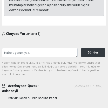
muhataplar haberi geçen ajanslar olup sitemizin hiç bir
editörü sorumlu tutulamaz...
Okuyucu Yorumları
(1)
Gönder
Yorum yazarak Topluluk Kuralları’nı kabul etmiş bulunuyor ve ipekyoluhaber.net
sitesine yaptığınız yorumunuzla ilgili doğrudan veya dolaylı tüm sorumluluğu tek
başınıza üstleniyorsunuz. Yazılan tüm yorumlardan site yönetimi hiçbir şekilde
sorumlu tutulamaz.
Azerbaycan-Qazax-
(07.09.2024 21:17 - #257)
Aslanbeyli
Iran vurulacak bu yilin sonuna kadar...
Yorumu Yanıtla