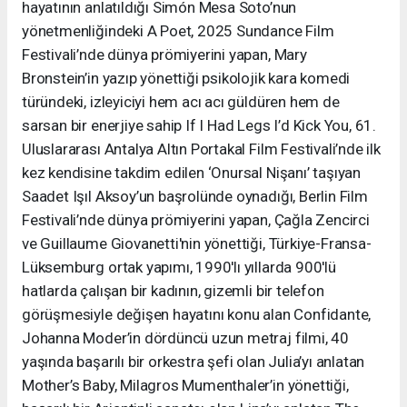
hayatının anlatıldığı Simón Mesa Soto’nun
yönetmenliğindeki A Poet, 2025 Sundance Film
Festivali’nde dünya prömiyerini yapan, Mary
Bronstein’in yazıp yönettiği psikolojik kara komedi
türündeki, izleyiciyi hem acı acı güldüren hem de
sarsan bir enerjiye sahip If I Had Legs I’d Kick You, 61.
Uluslararası Antalya Altın Portakal Film Festivali’nde ilk
kez kendisine takdim edilen ‘Onursal Nişanı’ taşıyan
Saadet Işıl Aksoy’un başrolünde oynadığı, Berlin Film
Festivali’nde dünya prömiyerini yapan, Çağla Zencirci
ve Guillaume Giovanetti'nin yönettiği, Türkiye-Fransa-
Lüksemburg ortak yapımı, 1990'lı yıllarda 900'lü
hatlarda çalışan bir kadının, gizemli bir telefon
görüşmesiyle değişen hayatını konu alan Confidante,
Johanna Moder’in dördüncü uzun metraj filmi, 40
yaşında başarılı bir orkestra şefi olan Julia’yı anlatan
Mother’s Baby, Milagros Mumenthaler’in yönettiği,