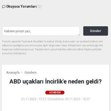
Okuyucu Yorumları
(0)
Gönder
Yorum yazarak Topluluk Kuralları’nı kabul etmiş bulunuyor ve ipekyoluhaber.net
sitesine yaptığınız yorumunuzla ilgili doğrudan veya dolaylı tüm sorumluluğu tek
başınıza üstleniyorsunuz. Yazılan tüm yorumlardan site yönetimi hiçbir şekilde
sorumlu tutulamaz.
Anasayfa
Gündem
ABD uçakları İncirlik'e neden geldi?
GÜNDEM
01.11.2023 - 13:27, Güncelleme: 03.11.2023 - 10:57