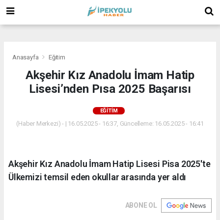
(
(
(
Anasayfa
Eğitim
Akşehir Kız Anadolu İmam Hatip
Lisesi’nden Pısa 2025 Başarısı
EĞITIM
(Haber Merkezi) - | 16.05.2025 - 16:37, Güncelleme: 16.05.2025 - 16:41
Akşehir Kız Anadolu İmam Hatip Lisesi Pisa 2025'te
Ülkemizi temsil eden okullar arasında yer aldı
ABONE OL