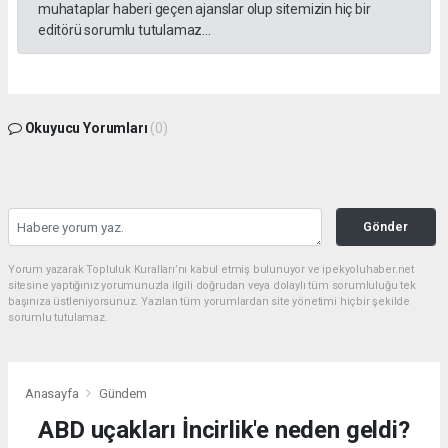
muhataplar haberi geçen ajanslar olup sitemizin hiç bir
editörü sorumlu tutulamaz...
Okuyucu Yorumları
(0)
Gönder
Yorum yazarak Topluluk Kuralları’nı kabul etmiş bulunuyor ve ipekyoluhaber.net
sitesine yaptığınız yorumunuzla ilgili doğrudan veya dolaylı tüm sorumluluğu tek
başınıza üstleniyorsunuz. Yazılan tüm yorumlardan site yönetimi hiçbir şekilde
sorumlu tutulamaz.
Anasayfa
Gündem
ABD uçakları İncirlik'e neden geldi?