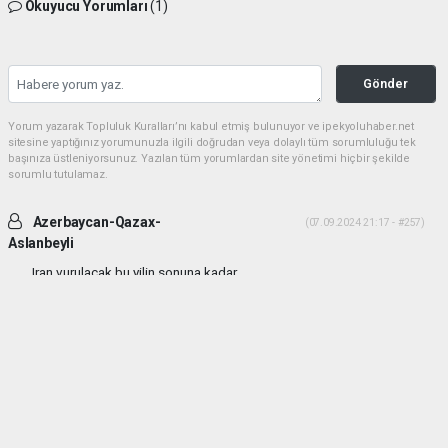
Okuyucu Yorumları
(1)
Gönder
Yorum yazarak Topluluk Kuralları’nı kabul etmiş bulunuyor ve ipekyoluhaber.net
sitesine yaptığınız yorumunuzla ilgili doğrudan veya dolaylı tüm sorumluluğu tek
başınıza üstleniyorsunuz. Yazılan tüm yorumlardan site yönetimi hiçbir şekilde
sorumlu tutulamaz.
Azerbaycan-Qazax-
(07.09.2024 21:17 - #257)
Aslanbeyli
Iran vurulacak bu yilin sonuna kadar...
Yorumu Yanıtla
haber paketi
haber scripti
haber yazılımı