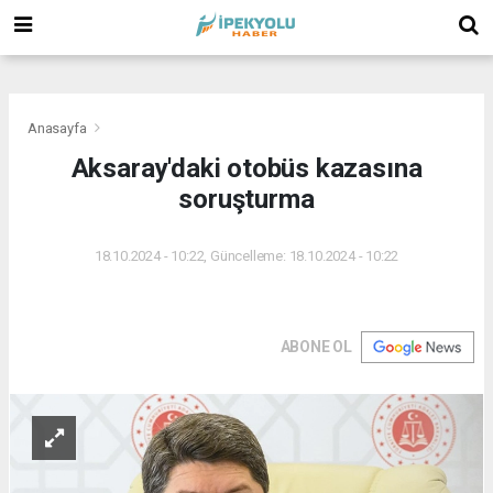
(
(
(
Anasayfa
Aksaray'daki otobüs kazasına
soruşturma
18.10.2024 - 10:22, Güncelleme: 18.10.2024 - 10:22
ABONE OL