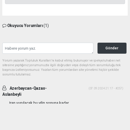
Okuyucu Yorumları
(1)
Gönder
Yorum yazarak Topluluk Kuralları’nı kabul etmiş bulunuyor ve ipekyoluhaber.net
sitesine yaptığınız yorumunuzla ilgili doğrudan veya dolaylı tüm sorumluluğu tek
başınıza üstleniyorsunuz. Yazılan tüm yorumlardan site yönetimi hiçbir şekilde
sorumlu tutulamaz.
Azerbaycan-Qazax-
(07.09.2024 21:17 - #257)
Aslanbeyli
Iran vurulacak bu yilin sonuna kadar...
Yorumu Yanıtla