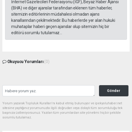
İnternet Gazetecileri Federasyonu (İGF), Beyaz Haber Ajansı
(BHA) ve diğer ajanslar tarafından eklenen tüm haberler,
sitemizin editörlerinin müdahalesi olmadan ajans
kanallarından çekilmektedir. Bu haberlerde yer alan hukuki
muhataplar haberi geçen ajanslar olup sitemizin hiç bir
editörü sorumlu tutulamaz...
Okuyucu Yorumları
(0)
Gönder
Yorum yazarak Topluluk Kuralları’nı kabul etmiş bulunuyor ve ipekyoluhaber.net
sitesine yaptığınız yorumunuzla ilgili doğrudan veya dolaylı tüm sorumluluğu tek
başınıza üstleniyorsunuz. Yazılan tüm yorumlardan site yönetimi hiçbir şekilde
sorumlu tutulamaz.