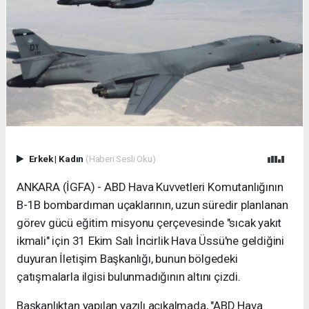
Erkek
|
Kadın
(Haberi Sesli Oku)
ANKARA (İGFA) - ABD Hava Kuvvetleri Komutanlığının
B-1B bombardıman uçaklarının, uzun süredir planlanan
görev gücü eğitim misyonu çerçevesinde "sıcak yakıt
ikmali" için 31 Ekim Salı İncirlik Hava Üssü'ne geldiğini
duyuran İletişim Başkanlığı, bunun bölgedeki
çatışmalarla ilgisi bulunmadığının altını çizdi.
Başkanlıktan yapılan yazılı açıkalmada, "ABD Hava