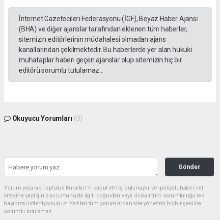
İnternet Gazetecileri Federasyonu (İGF), Beyaz Haber Ajansı
(BHA) ve diğer ajanslar tarafından eklenen tüm haberler,
sitemizin editörlerinin müdahalesi olmadan ajans
kanallarından çekilmektedir. Bu haberlerde yer alan hukuki
muhataplar haberi geçen ajanslar olup sitemizin hiç bir
editörü sorumlu tutulamaz...
Okuyucu Yorumları
(0)
Gönder
Yorum yazarak Topluluk Kuralları’nı kabul etmiş bulunuyor ve ipekyoluhaber.net
sitesine yaptığınız yorumunuzla ilgili doğrudan veya dolaylı tüm sorumluluğu tek
başınıza üstleniyorsunuz. Yazılan tüm yorumlardan site yönetimi hiçbir şekilde
sorumlu tutulamaz.