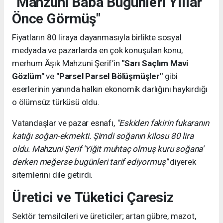
"Mahzuni Baba Bugünleri Yıllar
Önce Görmüş"
Fiyatların 80 liraya dayanmasıyla birlikte sosyal
medyada ve pazarlarda en çok konuşulan konu,
merhum Âşık Mahzuni Şerif’in
"Sarı Saçlım Mavi
Gözlüm"
ve
"Parsel Parsel Bölüşmüşler"
gibi
eserlerinin yanında halkın ekonomik darlığını haykırdığı
o ölümsüz türküsü oldu.
Vatandaşlar ve pazar esnafı,
"Eskiden fakirin fukaranın
katığı soğan-ekmekti. Şimdi soğanın kilosu 80 lira
oldu. Mahzuni Şerif 'Yiğit muhtaç olmuş kuru soğana'
derken meğerse bugünleri tarif ediyormuş"
diyerek
sitemlerini dile getirdi.
Üretici ve Tüketici Çaresiz
Sektör temsilcileri ve üreticiler; artan gübre, mazot,