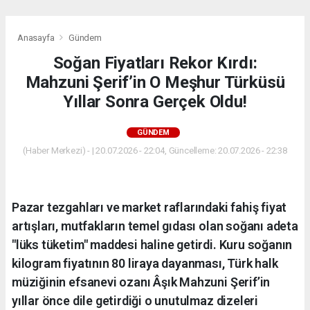
Anasayfa
Gündem
Soğan Fiyatları Rekor Kırdı:
Mahzuni Şerif’in O Meşhur Türküsü
Yıllar Sonra Gerçek Oldu!
GÜNDEM
(Haber Merkezi) - | 20.07.2026 - 22:04, Güncelleme: 20.07.2026 - 22:38
Pazar tezgahları ve market raflarındaki fahiş fiyat
artışları, mutfakların temel gıdası olan soğanı adeta
"lüks tüketim" maddesi haline getirdi. Kuru soğanın
kilogram fiyatının 80 liraya dayanması, Türk halk
müziğinin efsanevi ozanı Âşık Mahzuni Şerif’in
yıllar önce dile getirdiği o unutulmaz dizeleri