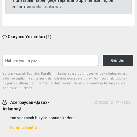
muhataplar haberi geçen ajanslar olup sitemizin hiç bir
editörü sorumlu tutulamaz...
Okuyucu Yorumları
(1)
Gönder
Yorum yazarak Topluluk Kuralları’nı kabul etmiş bulunuyor ve ipekyoluhaber.net
sitesine yaptığınız yorumunuzla ilgili doğrudan veya dolaylı tüm sorumluluğu tek
başınıza üstleniyorsunuz. Yazılan tüm yorumlardan site yönetimi hiçbir şekilde
sorumlu tutulamaz.
Azerbaycan-Qazax-
(07.09.2024 21:17 - #257)
Aslanbeyli
Iran vurulacak bu yilin sonuna kadar...
Yorumu Yanıtla