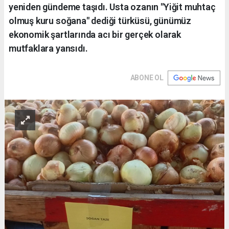
yeniden gündeme taşıdı. Usta ozanın "Yiğit muhtaç
olmuş kuru soğana" dediği türküsü, günümüz
ekonomik şartlarında acı bir gerçek olarak
mutfaklara yansıdı.
ABONE OL