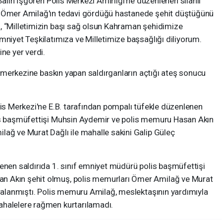
 Salih İşgören Polis Merkezi Amirliği’ne düzenlenen silahlı
u Ömer Amilağ'ın tedavi gördüğü hastanede şehit düştüğünü
, “Milletimizin başı sağ olsun Kahraman şehidimize
mniyet Teşkilatımıza ve Milletimize başsağlığı diliyorum.
ne yer verdi.
is merkezine baskın yapan saldırganların açtığı ateş sonucu
lis Merkezi'ne E.B. tarafından pompalı tüfekle düzenlenen
lis başmüfettişi Muhsin Aydemir ve polis memuru Hasan Akın
lağ ve Murat Dağlı ile mahalle sakini Galip Güleç
enen saldırıda 1. sınıf emniyet müdürü polis başmüfettişi
n Akın şehit olmuş, polis memurları Ömer Amilağ ve Murat
aralanmıştı. Polis memuru Amilağ, meslektaşının yardımıyla
ahalelere rağmen kurtarılamadı.