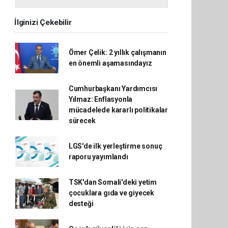
İlginizi Çekebilir
Ömer Çelik: 2 yıllık çalışmanın
en önemli aşamasındayız
Cumhurbaşkanı Yardımcısı
Yılmaz: Enflasyonla
mücadelede kararlı politikalar
sürecek
LGS'de ilk yerleştirme sonuç
raporu yayımlandı
TSK'dan Somali'deki yetim
çocuklara gıda ve giyecek
desteği