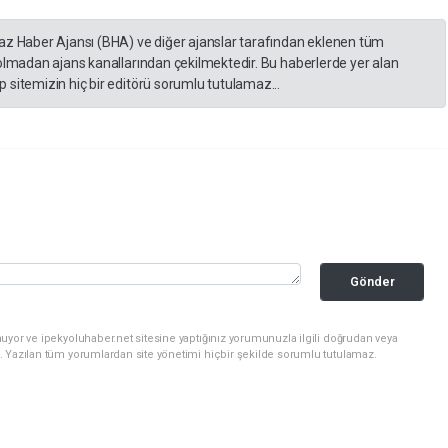
yaz Haber Ajansı (BHA) ve diğer ajanslar tarafından eklenen tüm
 olmadan ajans kanallarından çekilmektedir. Bu haberlerde yer alan
 sitemizin hiç bir editörü sorumlu tutulamaz...
Gönder
uyor ve ipekyoluhaber.net sitesine yaptığınız yorumunuzla ilgili doğrudan veya
. Yazılan tüm yorumlardan site yönetimi hiçbir şekilde sorumlu tutulamaz.