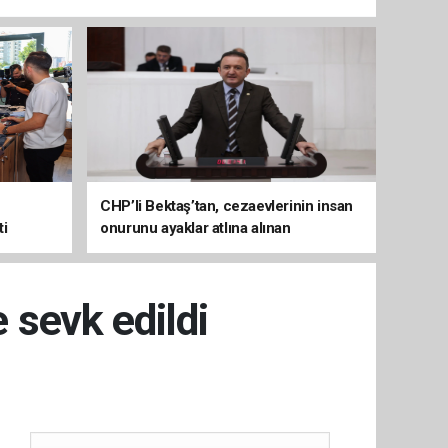
CHP’li Bektaş’tan, cezaevlerinin insan
ti
onurunu ayaklar atlına alınan
mekânlara dönüşmesine tepki
e sevk edildi