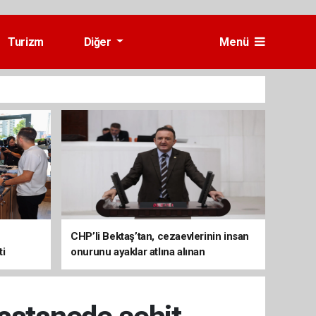
Turizm
Diğer
Menü
CHP’li Bektaş’tan, cezaevlerinin insan
ti
onurunu ayaklar atlına alınan
mekânlara dönüşmesine tepki