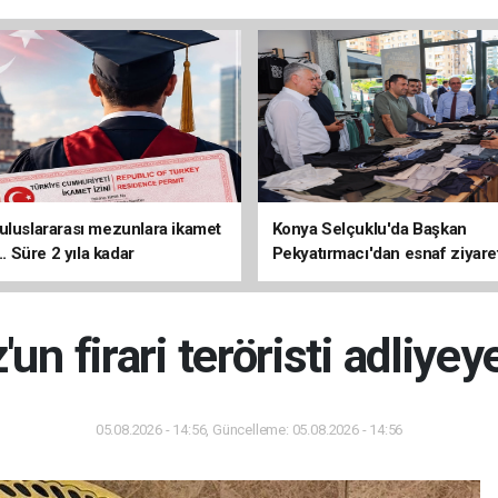
uluslararası mezunlara ikamet
Konya Selçuklu'da Başkan
... Süre 2 yıla kadar
Pekyatırmacı'dan esnaf ziyare
ilecek
 firari teröristi adliyey
05.08.2026 - 14:56, Güncelleme: 05.08.2026 - 14:56