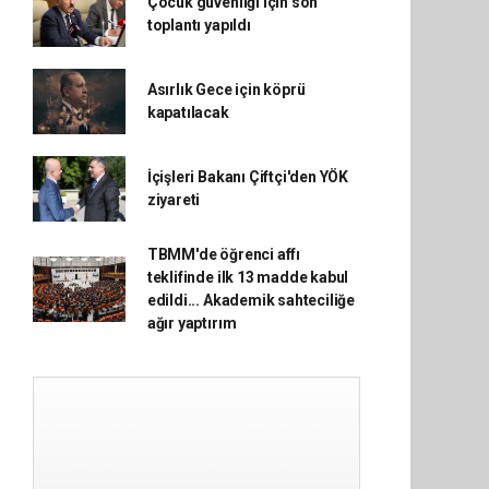
Çocuk güvenliği için son
toplantı yapıldı
Asırlık Gece için köprü
kapatılacak
İçişleri Bakanı Çiftçi'den YÖK
ziyareti
TBMM'de öğrenci affı
teklifinde ilk 13 madde kabul
edildi... Akademik sahteciliğe
ağır yaptırım