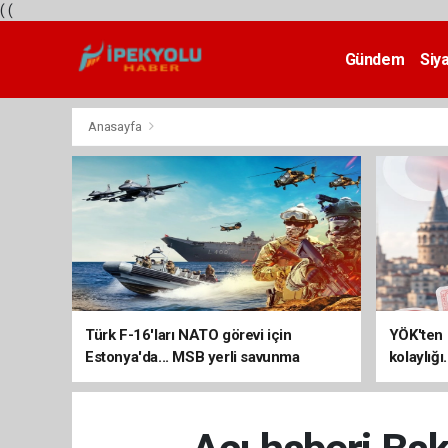
(
(
Gündem
Siy
Teknoloji
Anasayfa
Türk F-16'ları NATO görevi için
YÖK'ten 
Estonya'da... MSB yerli savunma
kolaylığı
sistemleriyle güçleniyor
uzatılab