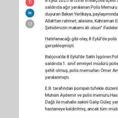
8 Eylül 2025’te İzmir’in Balçova ilçesi
saldırıda ağır yaralanan Polis Memur
duyuran Bakan Yerlikaya, paylaşımında
Allah’tan rahmet; ailesine, Kahraman E
Şehidimizin makamı âli olsun” ifadeleri
Hatırlanacağı gibi olay, 8 Eylül’de pol
gerçekleşmişti.
Balçova'da 8 Eylül'de Salih İşgören Po
saldırıda 1. sınıf emniyet müdürü po
şehit olmuş, polis memurları Ömer Ami
yaralanmıştı.
E.B. tarafından pompalı tüfekle düzenl
Muhsin Aydemir ve polis memuru Hasa
Dağlı ile mahalle sakini Galip Güleç y
hastaneye kaldırılmış, ancak tüm müd