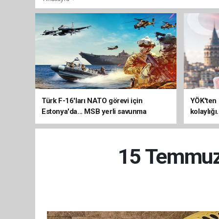
Türk F-16'ları NATO görevi için
YÖK'ten 
Estonya'da... MSB yerli savunma
kolaylığı
sistemleriyle güçleniyor
uzatılab
15 Temmuz'un