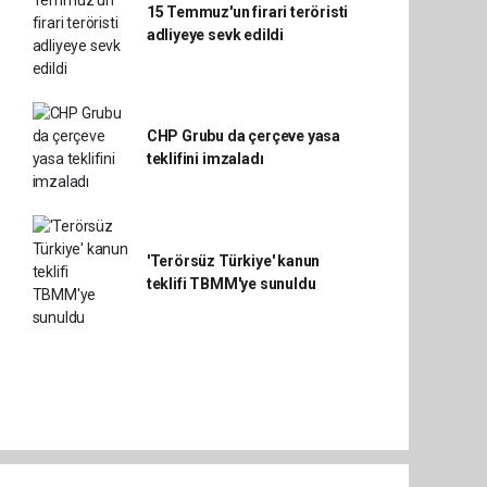
15 Temmuz'un firari teröristi
adliyeye sevk edildi
CHP Grubu da çerçeve yasa
teklifini imzaladı
'Terörsüz Türkiye' kanun
teklifi TBMM'ye sunuldu