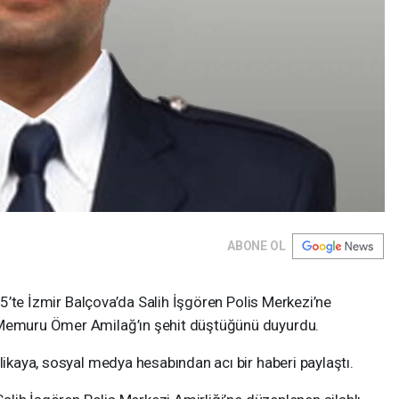
ABONE OL
025’te İzmir Balçova’da Salih İşgören Polis Merkezi’ne
 Memuru Ömer Amilağ’ın şehit düştüğünü duyurdu.
likaya, sosyal medya hesabından acı bir haberi paylaştı.