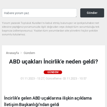
Gönder
Yorum yazarak Topluluk Kuralları’nı kabul etmiş bulunuyor ve ipekyoluhaber.net
sitesine yaptığınız yorumunuzla ilgili doğrudan veya dolaylı tüm sorumluluğu tek
başınıza üstleniyorsunuz. Yazılan tüm yorumlardan site yönetimi hiçbir şekilde
sorumlu tutulamaz.
Anasayfa
Gündem
ABD uçakları İncirlik'e neden geldi?
GÜNDEM
01.11.2023 - 13:27, Güncelleme: 03.11.2023 - 10:57
İncirlik’e gelen ABD uçaklarına ilişkin açıklama
İletişim Başkanlığı'ndan geldi