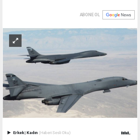
ABONE OL
Erkek
|
Kadın
(Haberi Sesli Oku)