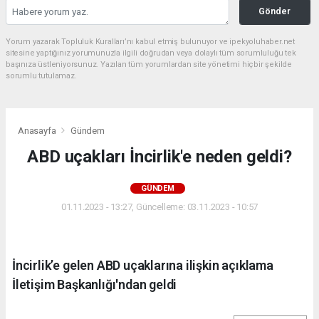
Gönder
Yorum yazarak Topluluk Kuralları’nı kabul etmiş bulunuyor ve ipekyoluhaber.net
sitesine yaptığınız yorumunuzla ilgili doğrudan veya dolaylı tüm sorumluluğu tek
başınıza üstleniyorsunuz. Yazılan tüm yorumlardan site yönetimi hiçbir şekilde
sorumlu tutulamaz.
Anasayfa
Gündem
ABD uçakları İncirlik'e neden geldi?
GÜNDEM
01.11.2023 - 13:27, Güncelleme: 03.11.2023 - 10:57
İncirlik’e gelen ABD uçaklarına ilişkin açıklama
İletişim Başkanlığı'ndan geldi