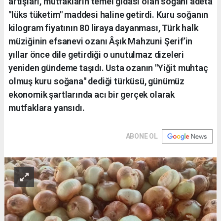
artışları, mutfakların temel gıdası olan soğanı adeta
"lüks tüketim" maddesi haline getirdi. Kuru soğanın
kilogram fiyatının 80 liraya dayanması, Türk halk
müziğinin efsanevi ozanı Âşık Mahzuni Şerif’in
yıllar önce dile getirdiği o unutulmaz dizeleri
yeniden gündeme taşıdı. Usta ozanın "Yiğit muhtaç
olmuş kuru soğana" dediği türküsü, günümüz
ekonomik şartlarında acı bir gerçek olarak
mutfaklara yansıdı.
ABONE OL