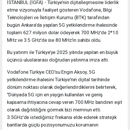
İSTANBUL (İGFA) - Türkiye’nin dijitalleşmesine liderlik
etme vizyonuyla faaliyet gösteren Vodafone, Bilgi
Teknolojileri ve İletişim Kurumu (BTK) tarafından
bugün Ankara’da yapılan 5G yetkilendirme ihalesinde
toplam 627 milyon dolar ödeyerek 700 MHz’de 2*10
MHz ve 3.5 GHz’de ise 80 MHz’in sahibi oldu.
Bu yatırım ile Türkiye’ye 2025 yılında yapılan en büyük
üçüncü uluslararası doğrudan yatırıma imza attı.
Vodafone Türkiye CEO’su Engin Aksoy, 5G
yetkilendirme ihalesini Türkiye'nin dijital tarihinde
dönüm noktası olarak değerlendirdiklerini belirterek,
"Dünyada 5G için en yaygın kullanılan ve geniş
kapsama ihtiyacına cevap veren 700 MHz bandının eşit
olarak dağıtıldığını görmek bizi memnun etti.
3.5GHz’de istediğimiz frekansı elde ederek stratejik
bantlarda güçlü pozisyonumuzu korumanın