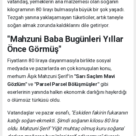
vatandaş, yemeklerin ana malzemesi olan soğanın
kilogramının 80 lirayı bulmasıyla büyük bir şok yaşadı.
Tezgah yanına yaklaşamayan tüketiciler, artık taneyle
soğan almak zorunda kaldıklarını dile getiriyor.
"Mahzuni Baba Bugünleri Yıllar
Önce Görmüş"
Fiyatların 80 liraya dayanmasıyla birlikte sosyal
medyada ve pazarlarda en çok konuşulan konu,
merhum Âşık Mahzuni Şerif’in
"Sarı Saçlım Mavi
Gözlüm"
ve
"Parsel Parsel Bölüşmüşler"
gibi
eserlerinin yanında halkın ekonomik darlığını haykırdığı
o ölümsüz türküsü oldu.
Vatandaşlar ve pazar esnafı,
"Eskiden fakirin fukaranın
katığı soğan-ekmekti. Şimdi soğanın kilosu 80 lira
oldu. Mahzuni Şerif 'Yiğit muhtaç olmuş kuru soğana'