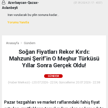
Azerbaycan-Qazax-
(07.09.2024 21:17 - #257)
Aslanbeyli
Iran vurulacak bu yilin sonuna kadar...
Yorumu Yanıtla
Anasayfa
Gündem
Soğan Fiyatları Rekor Kırdı:
Mahzuni Şerif’in O Meşhur Türküsü
Yıllar Sonra Gerçek Oldu!
GÜNDEM
(Haber Merkezi) - | 20.07.2026 - 22:04, Güncelleme: 20.07.2026 - 22:38
Pazar tezgahları ve market raflarındaki fahiş fiyat