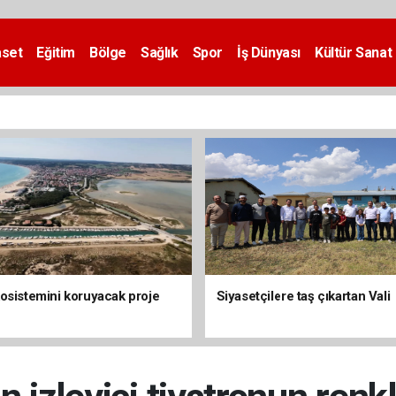
aset
Eğitim
Bölge
Sağlık
Spor
İş Dünyası
Kültür Sanat
osistemini koruyacak proje
Siyasetçilere taş çıkartan Vali