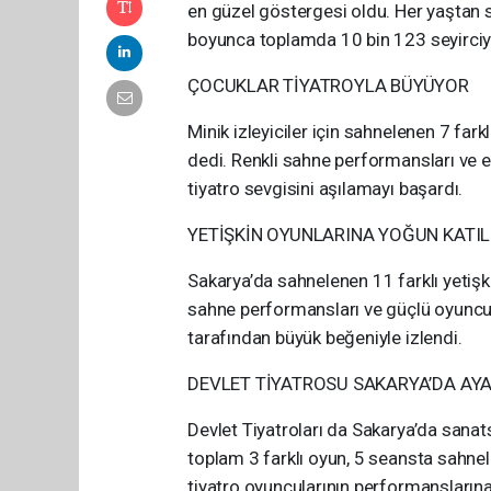
en güzel göstergesi oldu. Her yaştan sa
boyunca toplamda 10 bin 123 seyirciyl
ÇOCUKLAR TİYATROYLA BÜYÜYOR
Minik izleyiciler için sahnelenen 7 f
dedi. Renkli sahne performansları ve eğ
tiyatro sevgisini aşılamayı başardı.
YETİŞKİN OYUNLARINA YOĞUN KATIL
Sakarya’da sahnelenen 11 farklı yetişki
sahne performansları ve güçlü oyunculu
tarafından büyük beğeniyle izlendi.
DEVLET TİYATROSU SAKARYA’DA AYA
Devlet Tiyatroları da Sakarya’da sanat
toplam 3 farklı oyun, 5 seansta sahnel
tiyatro oyuncularının performanslarına t