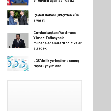
en önemli aşamasındayız
İçişleri Bakanı Çiftçi'den YÖK
ziyareti
Cumhurbaşkanı Yardımcısı
Yılmaz: Enflasyonla
mücadelede kararlı politikalar
sürecek
LGS'de ilk yerleştirme sonuç
raporu yayımlandı