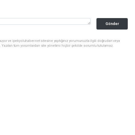
Gönder
uyor ve ipekyoluhaber.net sitesine yaptığınız yorumunuzla ilgili doğrudan veya
. Yazılan tüm yorumlardan site yönetimi hiçbir şekilde sorumlu tutulamaz.