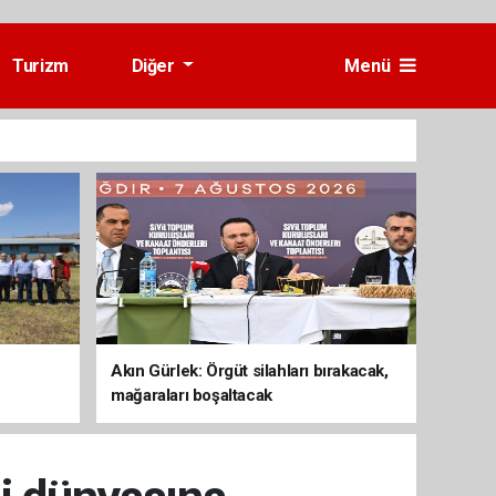
Turizm
Diğer
Menü
Akın Gürlek: Örgüt silahları bırakacak,
mağaraları boşaltacak