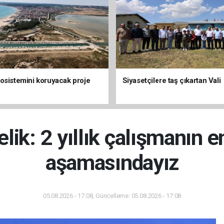
osistemini koruyacak proje
Siyasetçilere taş çıkartan Vali
lik: 2 yıllık çalışmanın e
aşamasındayız
05.08.2026 - 17:08, Güncelleme: 05.08.2026 - 17:08