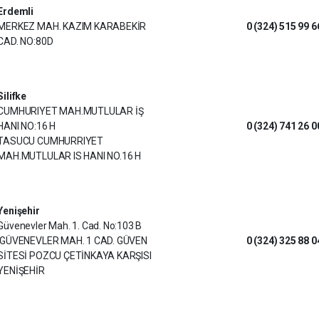
Erdemli
MERKEZ MAH. KAZIM KARABEKİR
0 (324) 515 99 6
CAD. NO:80D
Silifke
CUMHURIYET MAH.MUTLULAR İŞ
HANI NO:16 H
0 (324) 741 26 0
TASUCU CUMHURRIYET
MAH.MUTLULAR IS HANI NO.16 H
Yenişehir
Güvenevler Mah. 1. Cad. No:103 B
GÜVENEVLER MAH. 1 CAD. GÜVEN
0 (324) 325 88 0
SİTESİ POZCU ÇETİNKAYA KARŞISI
YENİŞEHİR