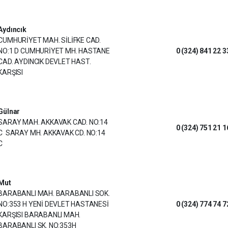
Aydıncık
CUMHURİYET MAH. SİLİFKE CAD.
NO:1 D CUMHURİYET MH. HASTANE
0 (324) 841 22 3
CAD. AYDINCIK DEVLET HAST.
KARŞISI
Gülnar
SARAY MAH. AKKAVAK CAD. NO:14
0 (324) 751 21 1
C SARAY MH. AKKAVAK CD. NO:14
C
Mut
BARABANLI MAH. BARABANLI SOK.
NO:353 H YENİ DEVLET HASTANESİ
0 (324) 774 74 7
KARŞISI BARABANLI MAH.
BARABANLI SK. NO:353H