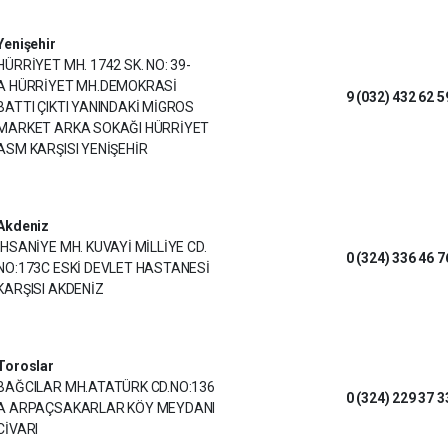
Yenişehir
HÜRRİYET MH. 1742 SK. NO: 39-
A HÜRRİYET MH.DEMOKRASİ
9 (032) 432 62 5
BATTI ÇIKTI YANINDAKİ MİGROS
MARKET ARKA SOKAĞI HÜRRİYET
ASM KARŞISI YENİŞEHİR
Akdeniz
İHSANİYE MH. KUVAYİ MİLLİYE CD.
0 (324) 336 46 7
NO:173C ESKİ DEVLET HASTANESİ
KARŞISI AKDENİZ
Toroslar
BAĞCILAR MH.ATATÜRK CD.NO:136
0 (324) 229 37 3
A ARPAÇSAKARLAR KÖY MEYDANI
CİVARI