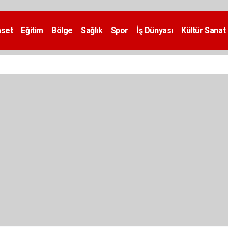
aset
Eğitim
Bölge
Sağlık
Spor
İş Dünyası
Kültür Sanat