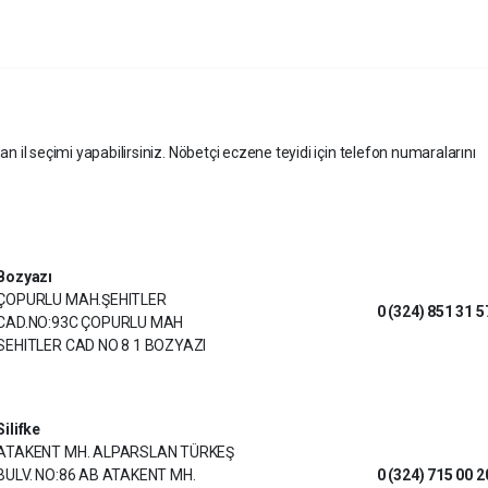
an il seçimi yapabilirsiniz. Nöbetçi eczene teyidi için telefon numaralarını
Bozyazı
ÇOPURLU MAH.ŞEHITLER
0 (324) 851 31 5
CAD.NO:93C ÇOPURLU MAH
SEHITLER CAD NO 8 1 BOZYAZI
Silifke
ATAKENT MH. ALPARSLAN TÜRKEŞ
BULV. NO:86 AB ATAKENT MH.
0 (324) 715 00 2