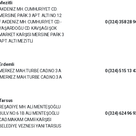
Mezitli
AKDENİZ MH. CUMHURİYET CD.
MERSİNE PARK 3 APT. ALTI NO:12
F AKDENİZ MH. CUMHURİYET CD.-
0 (324) 358 28 9
YAŞARDOĞU CD. KAVŞAĞI ŞOK
MARKET KARŞISI MERSİNE PARK 3
APT. ALTI MEZİTLİ
Erdemli
MERKEZ MAH.TURBE CAD.NO:3 A
0 (324) 515 13 4
MERKEZ MAH.TURBE CAD.NO.3 A
Tarsus
REŞADİYE MH. ALİ MENTEŞOĞLU
BULV. NO:6 1B ALİ MENTEŞOĞLU
0 (324) 624 96 9
CAD.MAKAM CAMİİ KARŞISI
BELEDİYE VEZNESİ YANI TARSUS