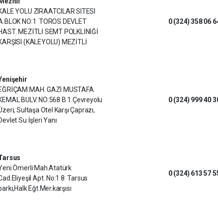
Mezitli
KALE YOLU ZIRAATCILAR SITESI
A.BLOK NO:1 TOROS DEVLET
0 (324) 358 06 6
HAST. MEZİTLİ SEMT POLKLİNİĞİ
KARŞISI (KALEYOLU) MEZİTLİ
Yenişehir
EĞRİÇAM MAH. GAZİ MUSTAFA
KEMAL BULV. NO:568 B 1.Çevreyolu
0 (324) 999 40 3
Üzeri, Sultaşa Otel Karşı Çaprazı,
Devlet Su İşleri Yanı
Tarsus
Yeni Ömerli Mah.Atatürk
0 (324) 613 57 5
Cad.Eliyeşil Apt. No:1 8 Tarsus
parkı,Halk Eğt.Mer.karşısı