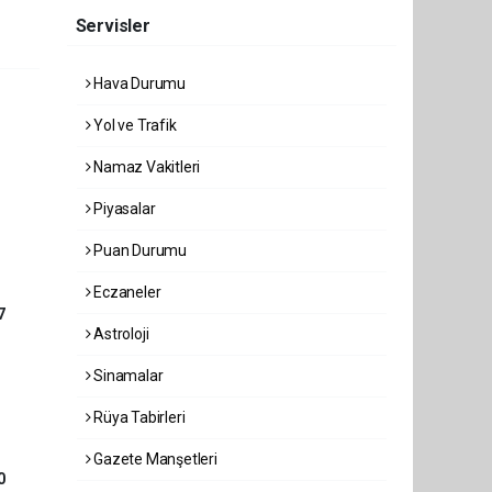
Servisler
Hava Durumu
Yol ve Trafik
Namaz Vakitleri
Piyasalar
Puan Durumu
Eczaneler
7
Astroloji
Sinamalar
Rüya Tabirleri
Gazete Manşetleri
0