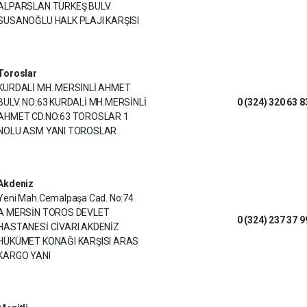
ALPARSLAN TÜRKEŞ BULV.
SUSANOĞLU HALK PLAJI KARŞISI
Toroslar
KURDALİ MH. MERSİNLİ AHMET
BULV. NO:63 KURDALİ MH.MERSİNLİ
0 (324) 320 63 8
AHMET CD.NO:63 TOROSLAR 1
NOLU ASM YANI TOROSLAR
Akdeniz
Yeni Mah.Cemalpaşa Cad. No:74
A MERSİN TOROS DEVLET
0 (324) 237 37 9
HASTANESİ CİVARI AKDENİZ
HÜKÜMET KONAĞI KARŞISI ARAS
KARGO YANI