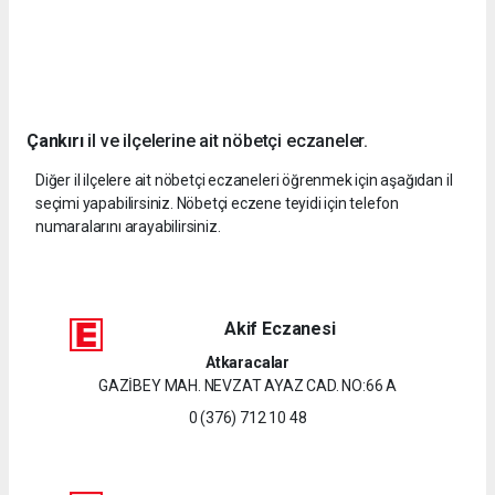
Çankırı
il ve ilçelerine ait nöbetçi eczaneler.
Diğer il ilçelere ait nöbetçi eczaneleri öğrenmek için aşağıdan il
seçimi yapabilirsiniz. Nöbetçi eczene teyidi için telefon
numaralarını arayabilirsiniz.
Akif Eczanesi
Atkaracalar
GAZİBEY MAH. NEVZAT AYAZ CAD. NO:66 A
0 (376) 712 10 48