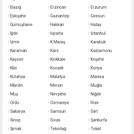
Elazığ
Erzincan
Erzurum
Eskişehir
Gaziantep
Giresun
Gümüşhane
Hakkari
Hatay
Iğdır
Isparta
İstanbul
İzmir
K.Maraş
Karabük
Karaman
Kars
Kastamonu
Kayseri
Kırıkkale
Kırşehir
Kilis
Kocaeli
Konya
Kütahya
Malatya
Manisa
Mardin
Mersin
Muğla
Muş
Nevşehir
Niğde
Ordu
Osmaniye
Rize
Sakarya
Samsun
Siirt
Sinop
Sivas
Şanlıurfa
Şırnak
Tekirdağ
Tokat