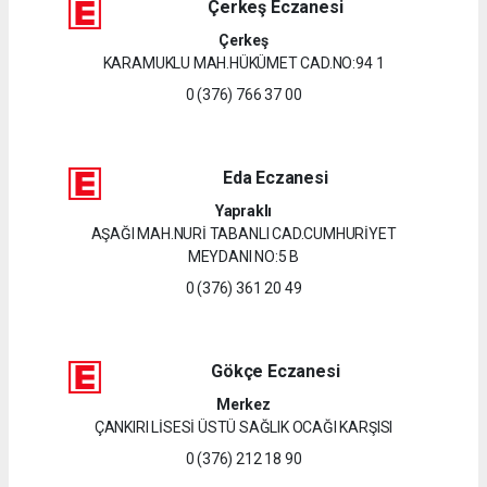
Çerkeş Eczanesi
Çerkeş
KARAMUKLU MAH.HÜKÜMET CAD.NO:94 1
0 (376) 766 37 00
Eda Eczanesi
Yapraklı
AŞAĞI MAH.NURİ TABANLI CAD.CUMHURİYET
MEYDANI NO:5 B
0 (376) 361 20 49
Gökçe Eczanesi
Merkez
ÇANKIRI LİSESİ ÜSTÜ SAĞLIK OCAĞI KARŞISI
0 (376) 212 18 90