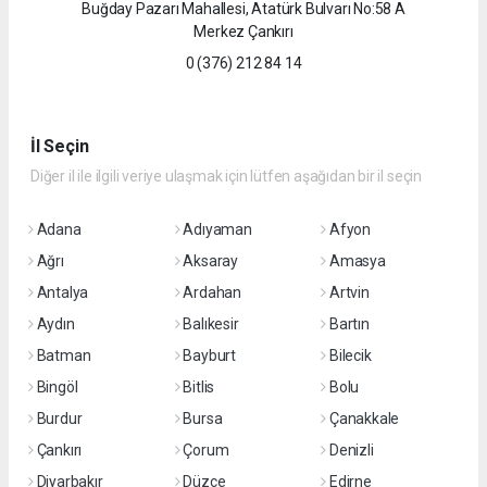
Buğday Pazarı Mahallesi, Atatürk Bulvarı No:58 A
Merkez Çankırı
0 (376) 212 84 14
İl Seçin
Diğer il ile ilgili veriye ulaşmak için lütfen aşağıdan bir il seçin
Adana
Adıyaman
Afyon
Ağrı
Aksaray
Amasya
Antalya
Ardahan
Artvin
Aydın
Balıkesir
Bartın
Batman
Bayburt
Bilecik
Bingöl
Bitlis
Bolu
Burdur
Bursa
Çanakkale
Çankırı
Çorum
Denizli
Diyarbakır
Düzce
Edirne