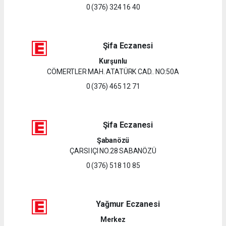
0 (376) 324 16 40
Şifa Eczanesi
Kurşunlu
CÖMERTLER MAH. ATATÜRK CAD.. NO:50A
0 (376) 465 12 71
Şifa Eczanesi
Şabanözü
ÇARSI IÇI NO.28 SABANÖZÜ
0 (376) 518 10 85
Yağmur Eczanesi
Merkez