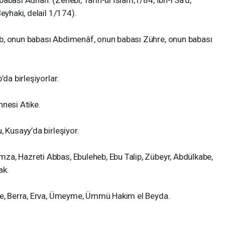
abası Adnan. (Zehebi, Tarih-ül İslam,1/84, İbn-i Sa’d,
eyhaki, delail 1/174).
b, onun babası Abdimenâf, onun babası Zühre, onun babası
da birleşiyorlar.
nnesi Atike.
, Kusayy’da birleşiyor.
a, Hazreti Abbas, Ebuleheb, Ebu Talip, Zübeyr, Abdülkabe,
ak.
ike, Berra, Erva, Ümeyme, Ümmü Hakim el Beyda.