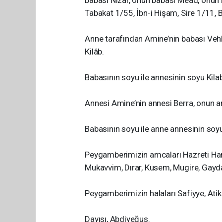
babası Nizâr, onun babası Mead, onun b
Tabakat 1/55, İbn-i Hişam, Sire 1/11, B
Anne tarafından Amine’nin babası Veh
Kilâb.
Babasının soyu ile annesinin soyu Kilab’
Annesi Amine’nin annesi Berra, onun a
Babasının soyu ile anne annesinin soyu
Peygamberimizin amcaları Hazreti Hamz
Mukavvim, Dırar, Kusem, Mugire, Gayd
Peygamberimizin halaları Safiyye, At
Dayısı, Abdiyeğus.