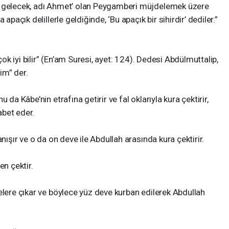
a gelecek, adı Ahmet’ olan Peygamberi müjdelemek üzere
apaçık delillerle geldiğinde, ‘Bu apaçık bir sihirdir’ dediler.”
 çok iyi bilir” (En’am Suresi, ayet: 124). Dedesi Abdülmuttalip,
im” der.
 da Kâbe’nin etrafına getirir ve fal oklarıyla kura çektirir,
bet eder.
nışır ve o da on deve ile Abdullah arasında kura çektirir.
en çektir.
elere çıkar ve böylece yüz deve kurban edilerek Abdullah