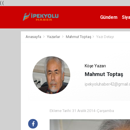
(
(
Gündem
Siy
Teknoloji
Anasayfa
Yazarlar
Mahmut Toptaş
Yazı Detayı
Köşe Yazarı
Mahmut Toptaş
ipekyoluhaber42@gmail
Ekleme Tarihi: 31 Aralık 2014 -Çarşamba