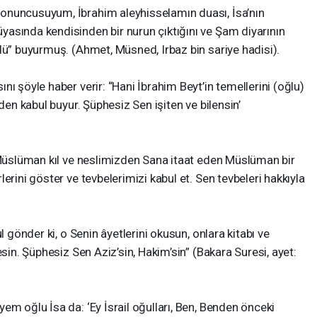
onuncusuyum, İbrahim aleyhisselamın duası, İsa’nın
asında kendisinden bir nurun çıktığını ve Şam diyarının
dü” buyurmuş. (Ahmet, Müsned, Irbaz bin sariye hadisi).
ı şöyle haber verir: “Hani İbrahim Beyt’in temellerini (oğlu)
zden kabul buyur. Şüphesiz Sen işiten ve bilensin’
i Müslüman kıl ve neslimizden Sana itaat eden Müslüman bir
erini göster ve tevbelerimizi kabul et. Sen tevbeleri hakkıyla
l gönder ki, o Senin âyetlerini okusun, onlara kitabı ve
esin. Şüphesiz Sen Aziz’sin, Hakim’sin” (Bakara Suresi, ayet:
em oğlu İsa da: ‘Ey İsrail oğulları, Ben, Benden önceki