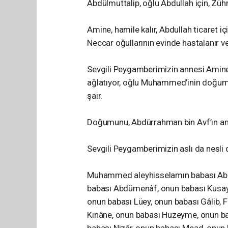
Abdülmuttalip, oğlu Abdullah için, Zühr
Amine, hamile kalır, Abdullah ticaret 
Neccar oğullarının evinde hastalanır ve
Sevgili Peygamberimizin annesi Amine’ni
ağlatıyor, oğlu Muhammed’inin doğumu ü
şair.
Doğumunu, Abdürrahman bin Avf’ın anne
Sevgili Peygamberimizin aslı da nesli d
Muhammed aleyhisselamın babası Abdu
babası Abdümenâf, onun babası Kusay, 
onun babası Lüey, onun babası Gâlib, F
Kinâne, onun babası Huzeyme, onun ba