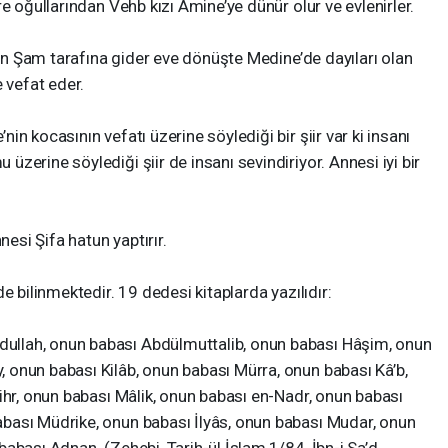
e oğullarından Vehb kızı Amine’ye dünür olur ve evlenirler.
için Şam tarafına gider eve dönüşte Medine’de dayıları olan
 vefat eder.
n kocasının vefatı üzerine söylediği bir şiir var ki insanı
zerine söylediği şiir de insanı sevindiriyor. Annesi iyi bir
si Şifa hatun yaptırır.
e bilinmektedir. 19 dedesi kitaplarda yazılıdır:
llah, onun babası Abdülmuttalib, onun babası Hâşim, onun
onun babası Kilâb, onun babası Mürra, onun babası Kâ’b,
ihr, onun babası Mâlik, onun babası en-Nadr, onun babası
bası Müdrike, onun babası İlyâs, onun babası Mudar, onun