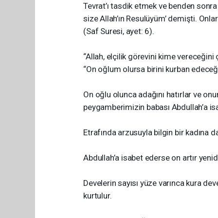
Tevrat’ı tasdik etmek ve benden sonr
size Allah’ın Resulüyüm’ demişti. Onlara 
(Saf Suresi, ayet: 6).
“Allah, elçilik görevini kime vereceğini
“On oğlum olursa birini kurban edeceğ
On oğlu olunca adağını hatırlar ve onunu
peygamberimizin babası Abdullah’a isa
Etrafında arzusuyla bilgin bir kadına da
Abdullah’a isabet ederse on artır yenid
Develerin sayısı yüze varınca kura dev
kurtulur.