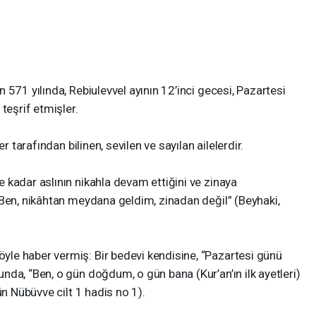
571 yılında, Rebiulevvel ayının 12’inci gecesi, Pazartesi
 teşrif etmişler.
r tarafından bilinen, sevilen ve sayılan ailelerdir.
 kadar aslının nikahla devam ettiğini ve zinaya
“Ben, nikâhtan meydana geldim, zinadan değil” (Beyhaki,
le haber vermiş: Bir bedevi kendisine, “Pazartesi günü
da, “Ben, o gün doğdum, o gün bana (Kur’an’ın ilk ayetleri)
ün Nübüvve cilt 1 hadis no 1).