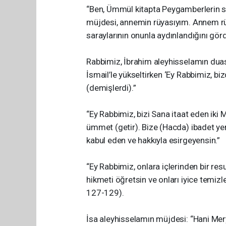
“Ben, Ümmül kitapta Peygamberlerin s
müjdesi, annemin rüyasıyım. Annem rüy
saraylarının onunla aydınlandığını gör
Rabbimiz, İbrahim aleyhisselamın duasın
İsmail’le yükseltirken ‘Ey Rabbimiz, bi
(demişlerdi).”
“Ey Rabbimiz, bizi Sana itaat eden ik
ümmet (getir). Bize (Hacda) ibadet yerl
kabul eden ve hakkıyla esirgeyensin.”
“Ey Rabbimiz, onlara içlerinden bir resu
hikmeti öğretsin ve onları iyice temizl
127-129).
İsa aleyhisselamın müjdesi: “Hani Mery