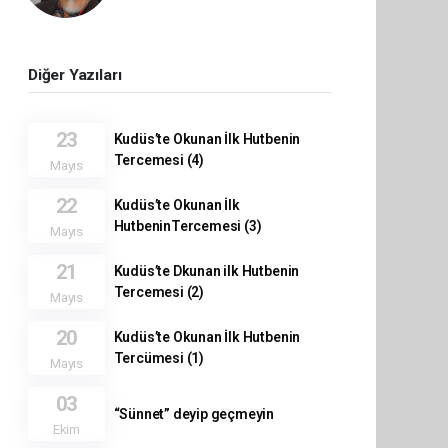
Diğer Yazıları
23
Kudüs’te Okunan İlk Hutbenin
Tercemesi (4)
Mayıs
22
Kudüs’te Okunan İlk
HutbeninTercemesi (3)
Mayıs
21
Kudüs’te Dkunan ilk Hutbenin
Tercemesi (2)
Mayıs
20
Kudüs’te Okunan İlk Hutbenin
Tercümesi (1)
Mayıs
03
“Sünnet” deyip geçmeyin
Ekim