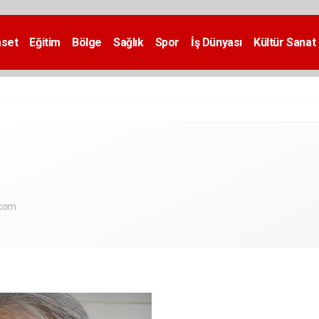
aset
Eğitim
Bölge
Sağlık
Spor
İş Dünyası
Kültür Sanat
.com