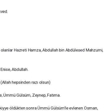
sved.
n olanlar Hazreti Hamza, Abdullah bin Abdülesed Mahzumi,
Enise, Abdullah.
(Allah hepsinden razı olsun)
yye, Ümmü Gülsüm, Zeynep, Fatıma.
ukiyye öldükten sonra Ümmü Gülsüm’le evlenen Osman,