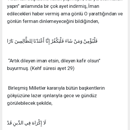
yapın” anlamında bir çok ayet indirmiş, İman
edilecekleri haber vermiş ama gönlü O yarattığından ve
gönlün ferman dinlemeyeceğini bildiğinden,
فَلْيُؤْمِنْ وَمَنْ شَاءَ فَلْيَكْفُرْ إِنَّا أَعْتَدْنَا لِلظَّالِمِينَ نَارًا
“Artık dileyen iman etsin, dileyen kafir olsun”
buyurmuş. (Kehf süresi ayet 29)
Birleşmiş Milletler kararıyla bütün başkentlerin
gökyüzüne lazer ışınlarıyla gece ve gündüz
görülebilecek şekilde,
لَا إِكْرَاهَ فِي الدِّينِ قَدْ