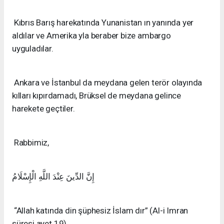
Kıbrıs Barış harekatında Yunanistan ın yanında yer
aldılar ve Amerika yla beraber bize ambargo
uyguladılar.
Ankara ve İstanbul da meydana gelen terör olayında
kılları kıpırdamadı, Brüksel de meydana gelince
harekete geçtiler.
Rabbimiz,
إِنَّ الدِّينَ عِنْدَ اللَّهِ الْإِسْلَامُ
“Allah katında din şüphesiz İslam dır” (Al-i Imran
süresi ayet 19)