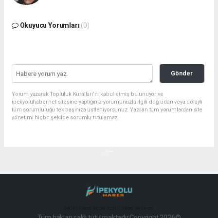
Okuyucu Yorumları
(0)
Gönder
Yorum yazarak Topluluk Kuralları’nı kabul etmiş bulunuyor ve
ipekyoluhaber.net sitesine yaptığınız yorumunuzla ilgili doğrudan veya dolaylı
tüm sorumluluğu tek başınıza üstleniyorsunuz. Yazılan tüm yorumlardan site
yönetimi hiçbir şekilde sorumlu tutulamaz.
haber paketi
haber scripti
haber yazılımı
Tüm hakları saklı tutulmaktadır.Copyright 2026©