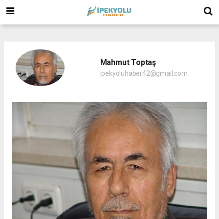
(
(
(
Mahmut Toptaş
ipekyoluhaber42@gmail.com