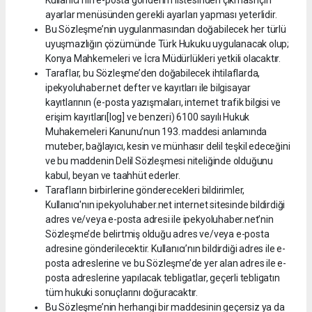
Kullanıcı’nın e-posta gönderim listesinden çıkması için
ayarlar menüsünden gerekli ayarları yapması yeterlidir.
Bu Sözleşme’nin uygulanmasından doğabilecek her türlü
uyuşmazlığın çözümünde Türk Hukuku uygulanacak olup;
Konya Mahkemeleri ve İcra Müdürlükleri yetkili olacaktır.
Taraflar, bu Sözleşme’den doğabilecek ihtilaflarda,
ipekyoluhaber.net defter ve kayıtları ile bilgisayar
kayıtlarının (e-posta yazışmaları, internet trafik bilgisi ve
erişim kayıtları[log] ve benzeri) 6100 sayılı Hukuk
Muhakemeleri Kanunu’nun 193. maddesi anlamında
muteber, bağlayıcı, kesin ve münhasır delil teşkil edeceğini
ve bu maddenin Delil Sözleşmesi niteliğinde olduğunu
kabul, beyan ve taahhüt ederler.
Tarafların birbirlerine gönderecekleri bildirimler,
Kullanıcı'nın ipekyoluhaber.net internet sitesinde bildirdiği
adres ve/veya e-posta adresi ile ipekyoluhaber.net’nin
Sözleşme’de belirtmiş olduğu adres ve/veya e-posta
adresine gönderilecektir. Kullanıcı’nın bildirdiği adres ile e-
posta adreslerine ve bu Sözleşme’de yer alan adres ile e-
posta adreslerine yapılacak tebligatlar, geçerli tebligatın
tüm hukuki sonuçlarını doğuracaktır.
Bu Sözleşme’nin herhangi bir maddesinin geçersiz ya da