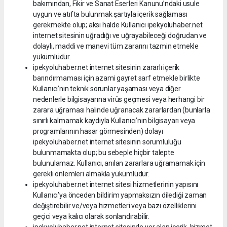
bakımından, Fikir ve Sanat Eserleri Kanunu’ndaki usule
uygun ve atıfta bulunmak şartıyla içerik sağlaması
gerekmekte olup; aksi halde Kullanıcı ipekyoluhaber.net
internet sitesinin uğradığı ve uğrayabileceği doğrudan ve
dolaylı, maddi ve manevi tüm zararını tazmin etmekle
yükümlüdür.
ipekyoluhaber.net internet sitesinin zararlı içerik
barındırmaması için azami gayret sarf etmekle birlikte
Kullanıcı’nın teknik sorunlar yaşaması veya diğer
nedenlerle bilgisayarına virüs geçmesi veya herhangi bir
zarara uğraması halinde uğranacak zararlardan (bunlarla
sınırlı kalmamak kaydıyla Kullanıcı’nın bilgisayarı veya
programlarının hasar görmesinden) dolayı
ipekyoluhaber.net internet sitesinin sorumluluğu
bulunmamakta olup; bu sebeple hiçbir talepte
bulunulamaz. Kullanıcı, anılan zararlara uğramamak için
gerekli önlemleri almakla yükümlüdür.
ipekyoluhaber.net internet sitesi hizmetlerinin yapısını
Kullanıcı’ya önceden bildirim yapmaksızın dilediği zaman
değiştirebilir ve/veya hizmetleri veya bazı özelliklerini
geçici veya kalıcı olarak sonlandırabilir.