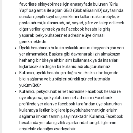
favorilere ekleyebilmesi için anasayfada bulunan “Giriş
Yap” bağlantısı ile açılan GBiD (Global Basın ID) sayfasında
sunulan çeşitli kayıt seçeneklerini kullanmak suretiyle; e-
posta adresi, kullanıcı adı, ad, soyad, şifre ve talep edilecek
diğer verileri girerek ya da Facebook hesabı ile giriş
yaparak ipekyoluhaber.net adresine üye olması
gerekmektedir.
Üyelik hesabında hukuka aykırılık unsuru taşıyan hiçbir veri
yer almamalıdır. Başkası gibi davranarak, izin almaksızın
herhangi bir bireye ait bir isim kullanarak ya da insanları
kışkırtacak saldırgan bir kullanıcı adı oluşturulamaz.
Kullanıcı, üyelik hesabı için doğru ve eksiksiz bir biçimde
bilgi sağlama ve bu bilgileri sürekli güncel tutmakla
yükümlüdür.
Kullanıcı, ipekyoluhaber.net adresine Facebook hesabı ile
üye oluyorsa, ipekyoluhaber.net adresinin Facebook
profilinde yer alan ve facebook tarafından üye olunurken
kullanıcıya iletilen bilgilere ipekyoluhaber.net için erişim
sağlama imkanı tanımış sayılmaktadır. Kullanıcı, Facebook
hesabında yer alan gizlilik ayarlarında hangi bilgilerinin
erişilebilir olacağını ayarlayabilir.