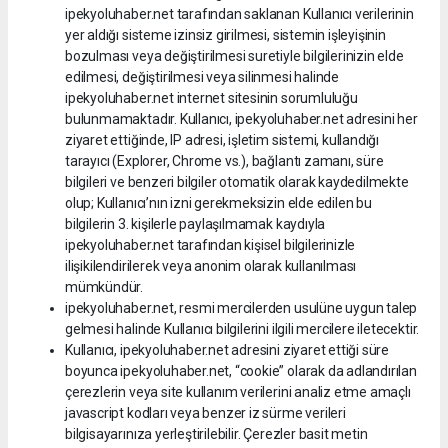
ipekyoluhaber.net tarafından saklanan Kullanıcı verilerinin
yer aldığı sisteme izinsiz girilmesi, sistemin işleyişinin
bozulması veya değiştirilmesi suretiyle bilgilerinizin elde
edilmesi, değiştirilmesi veya silinmesi halinde
ipekyoluhaber.net internet sitesinin sorumluluğu
bulunmamaktadır. Kullanıcı, ipekyoluhaber.net adresini her
ziyaret ettiğinde, IP adresi, işletim sistemi, kullandığı
tarayıcı (Explorer, Chrome vs.), bağlantı zamanı, süre
bilgileri ve benzeri bilgiler otomatik olarak kaydedilmekte
olup; Kullanıcı’nın izni gerekmeksizin elde edilen bu
bilgilerin 3. kişilerle paylaşılmamak kaydıyla
ipekyoluhaber.net tarafından kişisel bilgilerinizle
ilişikilendirilerek veya anonim olarak kullanılması
mümkündür.
ipekyoluhaber.net, resmi mercilerden usulüne uygun talep
gelmesi halinde Kullanıcı bilgilerini ilgili mercilere iletecektir.
Kullanıcı, ipekyoluhaber.net adresini ziyaret ettiği süre
boyunca ipekyoluhaber.net, “cookie” olarak da adlandırılan
çerezlerin veya site kullanım verilerini analiz etme amaçlı
javascript kodları veya benzer iz sürme verileri
bilgisayarınıza yerleştirilebilir. Çerezler basit metin