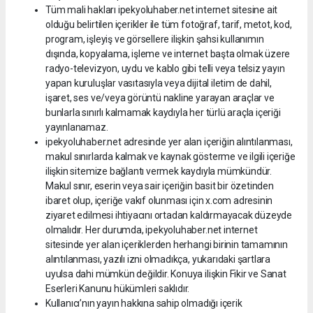
Tüm mali hakları ipekyoluhaber.net internet sitesine ait
olduğu belirtilen içerikler ile tüm fotoğraf, tarif, metot, kod,
program, işleyiş ve görsellere ilişkin şahsi kullanımın
dışında, kopyalama, işleme ve internet başta olmak üzere
radyo-televizyon, uydu ve kablo gibi telli veya telsiz yayın
yapan kuruluşlar vasıtasıyla veya dijital iletim de dahil,
işaret, ses ve/veya görüntü nakline yarayan araçlar ve
bunlarla sınırlı kalmamak kaydıyla her türlü araçla içeriği
yayınlanamaz.
ipekyoluhaber.net adresinde yer alan içeriğin alıntılanması,
makul sınırlarda kalmak ve kaynak gösterme ve ilgili içeriğe
ilişkin sitemize bağlantı vermek kaydıyla mümkündür.
Makul sınır, eserin veya sair içeriğin basit bir özetinden
ibaret olup, içeriğe vakıf olunması için x.com adresinin
ziyaret edilmesi ihtiyacını ortadan kaldırmayacak düzeyde
olmalıdır. Her durumda, ipekyoluhaber.net internet
sitesinde yer alan içeriklerden herhangi birinin tamamının
alıntılanması, yazılı izni olmadıkça, yukarıdaki şartlara
uyulsa dahi mümkün değildir. Konuya ilişkin Fikir ve Sanat
Eserleri Kanunu hükümleri saklıdır.
Kullanıcı’nın yayın hakkına sahip olmadığı içerik