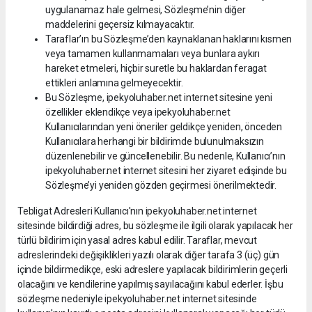
uygulanamaz hale gelmesi, Sözleşme’nin diğer
maddelerini geçersiz kılmayacaktır.
Taraflar’ın bu Sözleşme’den kaynaklanan haklarını kısmen
veya tamamen kullanmamaları veya bunlara aykırı
hareket etmeleri, hiçbir suretle bu haklardan feragat
ettikleri anlamına gelmeyecektir.
Bu Sözleşme, ipekyoluhaber.net internet sitesine yeni
özellikler eklendikçe veya ipekyoluhaber.net
Kullanıcılarından yeni öneriler geldikçe yeniden, önceden
Kullanıcılara herhangi bir bildirimde bulunulmaksızın
düzenlenebilir ve güncellenebilir. Bu nedenle, Kullanıcı’nın
ipekyoluhaber.net internet sitesini her ziyaret edişinde bu
Sözleşme’yi yeniden gözden geçirmesi önerilmektedir.
Tebligat Adresleri Kullanıcı'nın ipekyoluhaber.net internet
sitesinde bildirdiği adres, bu sözleşme ile ilgili olarak yapılacak her
türlü bildirim için yasal adres kabul edilir. Taraflar, mevcut
adreslerindeki değişiklikleri yazılı olarak diğer tarafa 3 (üç) gün
içinde bildirmedikçe, eski adreslere yapılacak bildirimlerin geçerli
olacağını ve kendilerine yapılmış sayılacağını kabul ederler. İşbu
sözleşme nedeniyle ipekyoluhaber.net internet sitesinde