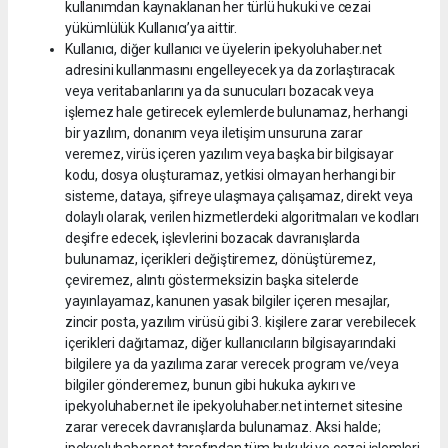
kullanımdan kaynaklanan her türlü hukuki ve cezai
yükümlülük Kullanıcı’ya aittir.
Kullanıcı, diğer kullanıcı ve üyelerin ipekyoluhaber.net
adresini kullanmasını engelleyecek ya da zorlaştıracak
veya veritabanlarını ya da sunucuları bozacak veya
işlemez hale getirecek eylemlerde bulunamaz, herhangi
bir yazılım, donanım veya iletişim unsuruna zarar
veremez, virüs içeren yazılım veya başka bir bilgisayar
kodu, dosya oluşturamaz, yetkisi olmayan herhangi bir
sisteme, dataya, şifreye ulaşmaya çalışamaz, direkt veya
dolaylı olarak, verilen hizmetlerdeki algoritmaları ve kodları
deşifre edecek, işlevlerini bozacak davranışlarda
bulunamaz, içerikleri değiştiremez, dönüştüremez,
çeviremez, alıntı göstermeksizin başka sitelerde
yayınlayamaz, kanunen yasak bilgiler içeren mesajlar,
zincir posta, yazılım virüsü gibi 3. kişilere zarar verebilecek
içerikleri dağıtamaz, diğer kullanıcıların bilgisayarındaki
bilgilere ya da yazılıma zarar verecek program ve/veya
bilgiler gönderemez, bunun gibi hukuka aykırı ve
ipekyoluhaber.net ile ipekyoluhaber.net internet sitesine
zarar verecek davranışlarda bulunamaz. Aksi halde;