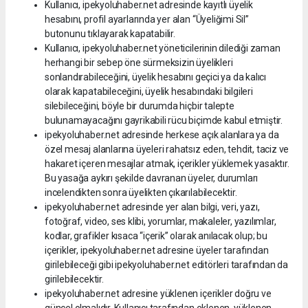
Kullanıcı, ipekyoluhaber.net adresinde kayıtlı üyelik
hesabını, profil ayarlarında yer alan “Üyeliğimi Sil”
butonunu tıklayarak kapatabilir.
Kullanıcı, ipekyoluhaber.net yöneticilerinin dilediği zaman
herhangi bir sebep öne sürmeksizin üyelikleri
sonlandırabileceğini, üyelik hesabını geçici ya da kalıcı
olarak kapatabileceğini, üyelik hesabındaki bilgileri
silebileceğini, böyle bir durumda hiçbir talepte
bulunamayacağını gayrikabili rücu biçimde kabul etmiştir.
ipekyoluhaber.net adresinde herkese açık alanlara ya da
özel mesaj alanlarına üyeleri rahatsız eden, tehdit, taciz ve
hakaret içeren mesajlar atmak, içerikler yüklemek yasaktır.
Bu yasağa aykırı şekilde davranan üyeler, durumları
incelendikten sonra üyelikten çıkarılabilecektir.
ipekyoluhaber.net adresinde yer alan bilgi, veri, yazı,
fotoğraf, video, ses klibi, yorumlar, makaleler, yazılımlar,
kodlar, grafikler kısaca “içerik” olarak anılacak olup; bu
içerikler, ipekyoluhaber.net adresine üyeler tarafından
girilebileceği gibi ipekyoluhaber.net editörleri tarafından da
girilebilecektir.
ipekyoluhaber.net adresine yüklenen içerikler doğru ve