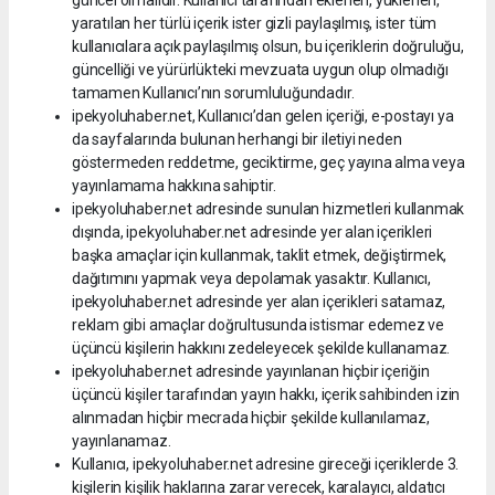
güncel olmalıdır. Kullanıcı tarafından eklenen, yüklenen,
yaratılan her türlü içerik ister gizli paylaşılmış, ister tüm
kullanıcılara açık paylaşılmış olsun, bu içeriklerin doğruluğu,
güncelliği ve yürürlükteki mevzuata uygun olup olmadığı
tamamen Kullanıcı’nın sorumluluğundadır.
ipekyoluhaber.net, Kullanıcı’dan gelen içeriği, e-postayı ya
da sayfalarında bulunan herhangi bir iletiyi neden
göstermeden reddetme, geciktirme, geç yayına alma veya
yayınlamama hakkına sahiptir.
ipekyoluhaber.net adresinde sunulan hizmetleri kullanmak
dışında, ipekyoluhaber.net adresinde yer alan içerikleri
başka amaçlar için kullanmak, taklit etmek, değiştirmek,
dağıtımını yapmak veya depolamak yasaktır. Kullanıcı,
ipekyoluhaber.net adresinde yer alan içerikleri satamaz,
reklam gibi amaçlar doğrultusunda istismar edemez ve
üçüncü kişilerin hakkını zedeleyecek şekilde kullanamaz.
ipekyoluhaber.net adresinde yayınlanan hiçbir içeriğin
üçüncü kişiler tarafından yayın hakkı, içerik sahibinden izin
alınmadan hiçbir mecrada hiçbir şekilde kullanılamaz,
yayınlanamaz.
Kullanıcı, ipekyoluhaber.net adresine gireceği içeriklerde 3.
kişilerin kişilik haklarına zarar verecek, karalayıcı, aldatıcı