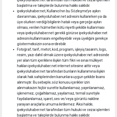
ipekyoluhaber.net tarafından tüm hukuki ve cezai işlemleri
başlatma ve taleplerde bulunma hakkı saklıdır.
ipekyoluhaber.net, Kullanıcı’nın bu Sözleşme’ye aykırı
davranması, ipekyoluhaber.net adresini kullanırken ya da
üye olurken verdiği bilgilerin hatalı veya gerçeğe aykırı
olması, verilen hizmetleri kötü niyetli şekilde kullanması
veya ipekyoluhaber.net gerekli görürse ipekyoluhaber.net
adresini kullanmasını engelleyebilir veya üyeliğini gerekçe
göstermeksizin sona erdirebilir.
Fotoğraf, tarif, metot, kod, program, işleyiş tasarım, logo,
resim, yazı dahil olmak üzere ipekyoluhaber.net adresinde
yer alan tüm içeriklere ilişkin tüm fikri ve sınai mülkiyet
hakları ipekyoluhaber.net internet sitesine aittir veya
ipekyoluhaber.net tarafından bunların kullanımına ilişkin
olarak hak sahiplerinden kanunlara uygun şekilde lisans
alınmıştır. Bu sebeple; söz konusu içerikler izin
alınmaksızın hiçbir surette kullanılamaz, yayınlanamaz,
işlenemez, çoğaltılamaz, yayılamaz, temsil suretiyle
faydalanılamaz, işaret, ses ve/veya görüntü nakline
yarayan araçlarla umuma iletilemez. Aksi halde;
ipekyoluhaber.net tarafından tüm hukuki ve cezai işlemleri
başlatma ve taleplerde bulunma hakkı saklıdır.