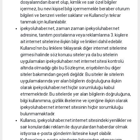
dosyalarından ibaret olup, kimlik ve sair özel bilgiler
içermez, bu nevi kişisel bilgi içermemekle beraber oturum
bilgileri ve benzeri veriler saklanır ve Kullanıcı’yı tekrar
tanımak için kullanılabilir.
ipekyoluhaber.net, zaman zaman ipekyoluhaber.net
adresine, tanıtım postalarına veya reklamlarına 3. kişilere
ait internet sitelerine ilişkin bilgi ve linkleri dahil edebilir.
Kullanıcı’nın bu linklere tıklayarak diğer internet sitelerine
girmesi halinde söz konusu siteler ya da bu sitelerin
uygulamaları ipekyoluhaber.net internet sitesi kontrolü
altında olmadığı gibi bu Sözleşme, erişebilen bu diğer
siteler bakımından geçerli değildir. Bu siteler ile sitelerin
uygulamalarında yer alan bilgilerin doğruluğuna ilişkin
olarak ipekyoluhaber.net hiçbir sorumluluğu kabul
etmemektedir. Bu sitelerde yer alan bilgilerin doğruluğuna,
bilgi kullanımına, gizlilik ilkelerine ve içeriğine ilişkin olarak
ipekyoluhaber.net internet sitesinin hiçbir sorumluluğu
bulunmamaktadır.
Kullanıcı, ipekyoluhaber.net internet sitesindeki yenilikler ve
sair konulardaki reklam ile duyurulardan haberdar olmak
istiyorsa e-posta gönderim listesine kayıt olabilir.