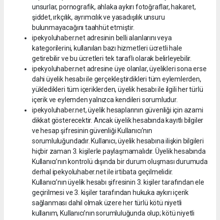
unsurlar, pornografik, ahlaka aykırı fotoğraflar, hakaret,
şiddet, ırkçılık, ayrımcılık ve yasadışılık unsuru
bulunmayacağını taahhüt etmiştir.
ipekyoluhaber.net adresinin belli alanlarını veya
kategorilerini, kullanılan bazı hizmetleri ücretli hale
getirebilir ve bu ücretleri tek taraflı olarak belirleyebilir.
ipekyoluhaber.net adresine üye olanlar, üyelikleri sona erse
dahi üyelik hesabı ile gerçekleştirdikleri tüm eylemlerden,
yükledikleri tüm içeriklerden, üyelik hesabı ile ilgili her türlü
içerik ve eylemden yalnızca kendileri sorumludur.
ipekyoluhaber.net, üyelik hesaplarının güvenliği için azami
dikkat gösterecektir. Ancak üyelik hesabında kayıtlı bilgiler
ve hesap şifresinin güvenliği Kullanıcı’nın
sorumluluğundadır. Kullanıcı, üyelik hesabına ilişkin bilgileri
hiçbir zaman 3. kişilerle paylaşmamalıdır. Üyelik hesabında
Kullanıcı’nın kontrolü dışında bir durum oluşması durumuda
derhal ipekyoluhaber.net ile irtibata geçilmelidir.
Kullanıcı’nın üyelik hesabı şifresinin 3. kişiler tarafından ele
geçirilmesi ve 3. kişiler tarafından hukuka aykırı içerik
sağlanması dahil olmak üzere her türlü kötü niyetli
kullanım, Kullanıcı’nın sorumluluğunda olup; kötü niyetli