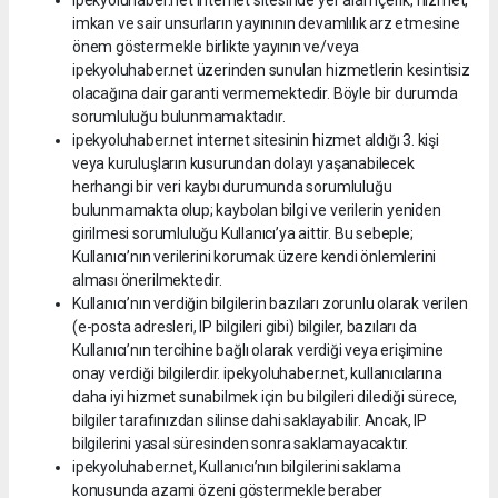
ipekyoluhaber.net internet sitesinde yer alan içerik, hizmet,
imkan ve sair unsurların yayınının devamlılık arz etmesine
önem göstermekle birlikte yayının ve/veya
ipekyoluhaber.net üzerinden sunulan hizmetlerin kesintisiz
olacağına dair garanti vermemektedir. Böyle bir durumda
sorumluluğu bulunmamaktadır.
ipekyoluhaber.net internet sitesinin hizmet aldığı 3. kişi
veya kuruluşların kusurundan dolayı yaşanabilecek
herhangi bir veri kaybı durumunda sorumluluğu
bulunmamakta olup; kaybolan bilgi ve verilerin yeniden
girilmesi sorumluluğu Kullanıcı’ya aittir. Bu sebeple;
Kullanıcı’nın verilerini korumak üzere kendi önlemlerini
alması önerilmektedir.
Kullanıcı’nın verdiğin bilgilerin bazıları zorunlu olarak verilen
(e-posta adresleri, IP bilgileri gibi) bilgiler, bazıları da
Kullanıcı’nın tercihine bağlı olarak verdiği veya erişimine
onay verdiği bilgilerdir. ipekyoluhaber.net, kullanıcılarına
daha iyi hizmet sunabilmek için bu bilgileri dilediği sürece,
bilgiler tarafınızdan silinse dahi saklayabilir. Ancak, IP
bilgilerini yasal süresinden sonra saklamayacaktır.
ipekyoluhaber.net, Kullanıcı’nın bilgilerini saklama
konusunda azami özeni göstermekle beraber