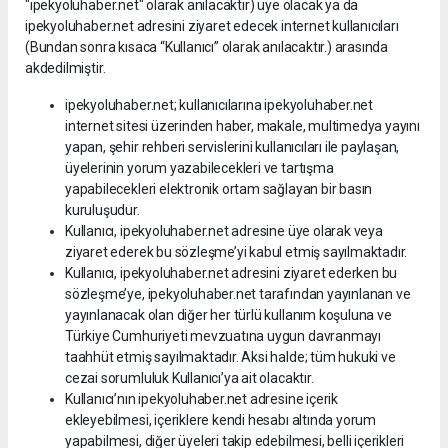
"ipekyoluhaber.net" olarak anılacaktır) üye olacak ya da
ipekyoluhaber.net adresini ziyaret edecek internet kullanıcıları
(Bundan sonra kısaca “Kullanıcı” olarak anılacaktır.) arasında
akdedilmiştir.
ipekyoluhaber.net; kullanıcılarına ipekyoluhaber.net
internet sitesi üzerinden haber, makale, multimedya yayını
yapan, şehir rehberi servislerini kullanıcıları ile paylaşan,
üyelerinin yorum yazabilecekleri ve tartışma
yapabilecekleri elektronik ortam sağlayan bir basın
kuruluşudur.
Kullanıcı, ipekyoluhaber.net adresine üye olarak veya
ziyaret ederek bu sözleşme’yi kabul etmiş sayılmaktadır.
Kullanıcı, ipekyoluhaber.net adresini ziyaret ederken bu
sözleşme’ye, ipekyoluhaber.net tarafından yayınlanan ve
yayınlanacak olan diğer her türlü kullanım koşuluna ve
Türkiye Cumhuriyeti mevzuatına uygun davranmayı
taahhüt etmiş sayılmaktadır. Aksi halde; tüm hukuki ve
cezai sorumluluk Kullanıcı’ya ait olacaktır.
Kullanıcı’nın ipekyoluhaber.net adresine içerik
ekleyebilmesi, içeriklere kendi hesabı altında yorum
yapabilmesi, diğer üyeleri takip edebilmesi, belli içerikleri