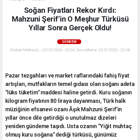
Soğan Fiyatları Rekor Kırdı:
Mahzuni Şerif’in O Meşhur Türküsü
Yıllar Sonra Gerçek Oldu!
GÜNDEM
(Haber Merkezi) - | 20.07.2026 - 22:04, Güncelleme: 20.07.2026 - 22:38
Pazar tezgahları ve market raflarındaki fahiş fiyat
artışları, mutfakların temel gıdası olan soğanı adeta
"lüks tüketim" maddesi haline getirdi. Kuru soğanın
kilogram fiyatının 80 liraya dayanması, Türk halk
müziğinin efsanevi ozanı Âşık Mahzuni Şerif’in
yıllar önce dile getirdiği o unutulmaz dizeleri
yeniden gündeme taşıdı. Usta ozanın "Yiğit muhtaç
olmuş kuru soğana" dediği türküsü, günümüz