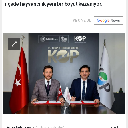
ilçede hayvancılık yeni bir boyut kazanıyor.
ABONE OL
Erkek
|
Kadın
(Haberi Sesli Oku)