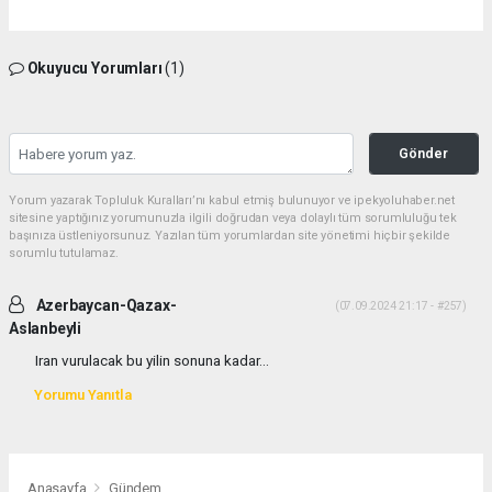
Okuyucu Yorumları
(1)
Gönder
Yorum yazarak Topluluk Kuralları’nı kabul etmiş bulunuyor ve ipekyoluhaber.net
sitesine yaptığınız yorumunuzla ilgili doğrudan veya dolaylı tüm sorumluluğu tek
başınıza üstleniyorsunuz. Yazılan tüm yorumlardan site yönetimi hiçbir şekilde
sorumlu tutulamaz.
Azerbaycan-Qazax-
(07.09.2024 21:17 - #257)
Aslanbeyli
Iran vurulacak bu yilin sonuna kadar...
Yorumu Yanıtla
Anasayfa
Gündem