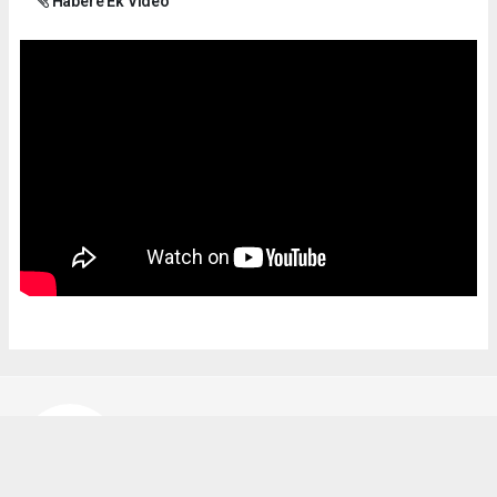
Habere Ek Video
Bekir Karakuş
bekir@ipekyoluhaber.net