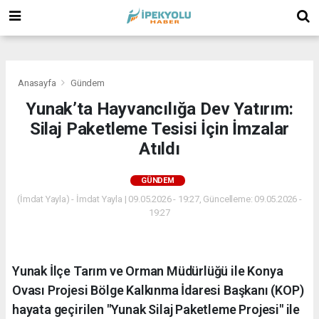
(
(
(
Anasayfa
Gündem
Yunak’ta Hayvancılığa Dev Yatırım:
Silaj Paketleme Tesisi İçin İmzalar
Atıldı
GÜNDEM
(İmdat Yayla) - İmdat Yayla | 09.05.2026 - 19:27, Güncelleme: 09.05.2026 -
19:27
Yunak İlçe Tarım ve Orman Müdürlüğü ile Konya
Ovası Projesi Bölge Kalkınma İdaresi Başkanı (KOP)
hayata geçirilen "Yunak Silaj Paketleme Projesi" ile