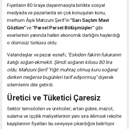
Fiyatların 80 liraya dayanmasıyla birlikte sosyal
medyada ve pazarlarda en çok konuşulan konu,
merhum Âşık Mahzuni Şerif’in
"Sarı Saçlım Mavi
Gözlüm"
ve
"Parsel Parsel Bölüşmüşler"
gibi
eserlerinin yanında halkın ekonomik darlığını haykırdığı
o ölümsüz türküsü oldu.
Vatandaşlar ve pazar esnafı,
"Eskiden fakirin fukaranın
katığı soğan-ekmekti. Şimdi soğanın kilosu 80 lira
oldu. Mahzuni Şerif 'Yiğit muhtaç olmuş kuru soğana'
derken meğerse bugünleri tarif ediyormuş"
diyerek
sitemlerini dile getirdi.
Üretici ve Tüketici Çaresiz
Sektör temsilcileri ve üreticiler; artan gübre, mazot,
sulama ve işçilik maliyetlerinin yanı sıra iklimsel rekolte
kayıplarının fiyatları bu seviyeye çıkardığını belirtiyor.