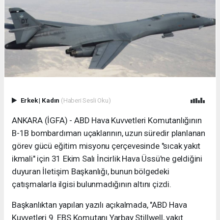
Erkek
|
Kadın
(Haberi Sesli Oku)
ANKARA (İGFA) - ABD Hava Kuvvetleri Komutanlığının
B-1B bombardıman uçaklarının, uzun süredir planlanan
görev gücü eğitim misyonu çerçevesinde "sıcak yakıt
ikmali" için 31 Ekim Salı İncirlik Hava Üssü'ne geldiğini
duyuran İletişim Başkanlığı, bunun bölgedeki
çatışmalarla ilgisi bulunmadığının altını çizdi.
Başkanlıktan yapılan yazılı açıkalmada, "ABD Hava
Kuvvetleri 9. EBS Komutanı Yarbay Stillwell, yakıt