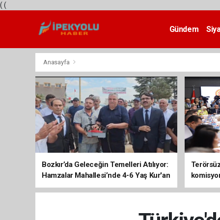
(
(
Gündem
Siy
Teknoloji
Anasayfa
Bozkır’da Geleceğin Temelleri Atılıyor:
Terörsüz 
Hamzalar Mahallesi’nde 4-6 Yaş Kur'an
komisyo
Kursu İnşaatı Başladı