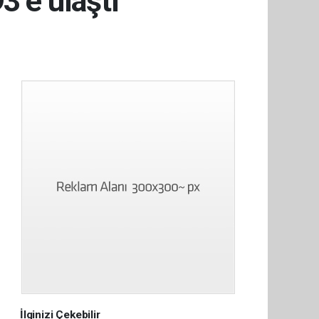
3’e ulaştı
İlginizi Çekebilir