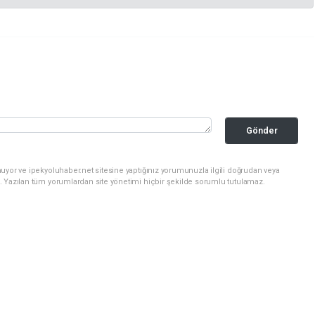
Gönder
uyor ve ipekyoluhaber.net sitesine yaptığınız yorumunuzla ilgili doğrudan veya
. Yazılan tüm yorumlardan site yönetimi hiçbir şekilde sorumlu tutulamaz.