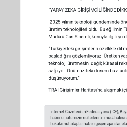
“YAPAY ZEKA GİRİŞİMCİLİĞİNDE DİK
2025 yılının teknoloji gündeminde öne 
üretim teknolojileri oldu. Bu eğilimin T
Müdürü Can Sinemli, konuyla ilgili şu 
“Türkiye’deki girişimlerin özellikle di
başladığını gözlemliyoruz. Üretken yap
teknoloji üretmesini değil; küresel re
sağlıyor. Önümüzdeki dönem bu alanlar
düşünüyorum.”
TRAI Girişimler Haritası’na ulaşmak için
İnternet Gazetecileri Federasyonu (İGF), Be
haberler, sitemizin editörlerinin müdahalesi
hukuki muhataplar haberi geçen ajanslar olup