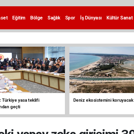
aset
Eğitim
Bölge
Sağlık
Spor
İş Dünyası
Kültür Sanat
Türkiye yasa teklifi
Deniz ekosistemini koruyacak
ndan geçti