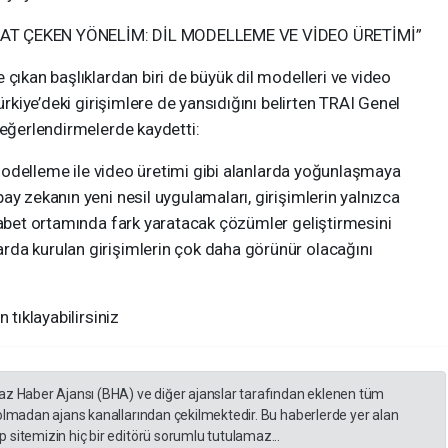
KAT ÇEKEN YÖNELİM: DİL MODELLEME VE VİDEO ÜRETİMİ”
çıkan başlıklardan biri de büyük dil modelleri ve video
ürkiye’deki girişimlere de yansıdığını belirten TRAI Genel
değerlendirmelerde kaydetti:
l modelleme ile video üretimi gibi alanlarda yoğunlaşmaya
ay zekanın yeni nesil uygulamaları, girişimlerin yalnızca
kabet ortamında fark yaratacak çözümler geliştirmesini
da kurulan girişimlerin çok daha görünür olacağını
 tıklayabilirsiniz
yaz Haber Ajansı (BHA) ve diğer ajanslar tarafından eklenen tüm
 olmadan ajans kanallarından çekilmektedir. Bu haberlerde yer alan
 sitemizin hiç bir editörü sorumlu tutulamaz...