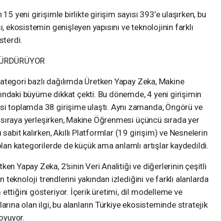
15 yeni girişimle birlikte girişim sayısı 393’e ulaşırken, bu
ı, ekosistemin genişleyen yapısını ve teknolojinin farklı
sterdi.
 SÜRDÜRÜYOR
, kategori bazlı dağılımda Üretken Yapay Zeka, Makine
ındaki büyüme dikkat çekti. Bu dönemde, 4 yeni girişimin
si toplamda 38 girişime ulaştı. Aynı zamanda, Öngörü ve
ci sıraya yerleşirken, Makine Öğrenmesi üçüncü sırada yer
sabit kalırken, Akıllı Platformlar (19 girişim) ve Nesnelerin
olan kategorilerde de küçük ama anlamlı artışlar kaydedildi.
en Yapay Zeka, 2’sinin Veri Analitiği ve diğerlerinin çeşitli
n teknoloji trendlerini yakından izlediğini ve farklı alanlarda
ettiğini gösteriyor. İçerik üretimi, dil modelleme ve
arına olan ilgi, bu alanların Türkiye ekosisteminde stratejik
oyuyor.