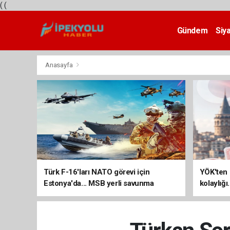
(
(
Gündem
Siy
Teknoloji
Anasayfa
Türk F-16'ları NATO görevi için
YÖK'ten 
Estonya'da... MSB yerli savunma
kolaylığı
sistemleriyle güçleniyor
uzatılab