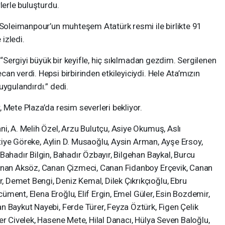
lerle buluşturdu.
d Soleimanpour’un muhteşem Atatürk resmi ile birlikte 91
 izledi.
, “Sergiyi büyük bir keyifle, hiç sıkılmadan gezdim. Sergilenen
an verdi. Hepsi birbirinden etkileyiciydi. Hele Ata’mızın
uygulandırdı.” dedi.
 Mete Plaza’da resim severleri bekliyor.
i, A. Melih Özel, Arzu Bulutçu, Asiye Okumuş, Aslı
 Atiye Göreke, Aylin D. Musaoğlu, Aysin Arman, Ayşe Ersoy,
Bahadır Bilgin, Bahadır Özbayır, Bilgehan Baykal, Burcu
Canan Aksöz, Canan Çizmeci, Canan Fidanboy Erçevik, Canan
Demet Bengi, Deniz Kemal, Dilek Çıkrıkçıoğlu, Ebru
rcüment, Elena Eroğlu, Elif Ergin, Emel Güler, Esin Bozdemir,
n Baykut Nayebi, Ferde Türer, Feyza Öztürk, Figen Çelik
er Civelek, Hasene Mete, Hilal Danacı, Hülya Seven Baloğlu,