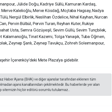
ımanpour, Jülide Doğu, Kadriye Süllü, Kamuran Kardaş,
n, Merve Kalelioğlu, Merve Kösdağ, Mojtaba Hagsay, Nadya
 Tülü, Nergül Elbirlik, Neslihan Özdelice, Nihal Kayhan, Nurcan
, Pervin Bülbül, Pervin Turan, Reyhan Kuter, Rukiye
ahat Usta, Semra Gözüyeşil, Sevim Güllü, Sevim Tunçbilek,
t Kalamanoğlu, Tinat Kazemi, Tolga Yanaşık, Tuba Öğmen,
 Çolak, Zeynep Şanlı, Zeynep Tavukçu, Zohreh Soleımanpour,
şehir İçerenköy’deki Mete Plaza’ya gidebilir.
yaz Haber Ajansı (BHA) ve diğer ajanslar tarafından eklenen tüm
 olmadan ajans kanallarından çekilmektedir. Bu haberlerde yer alan
 sitemizin hiç bir editörü sorumlu tutulamaz...