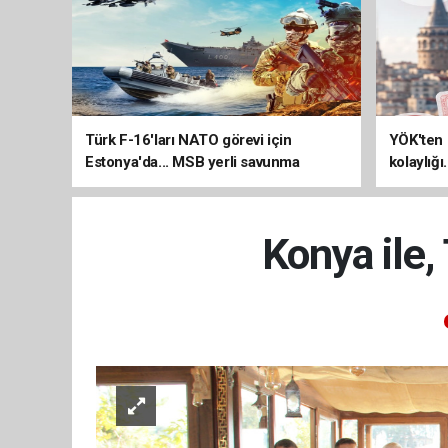
Türk F-16'ları NATO görevi için
YÖK'ten 
Estonya'da... MSB yerli savunma
kolaylığı
sistemleriyle güçleniyor
uzatılab
Konya ile,