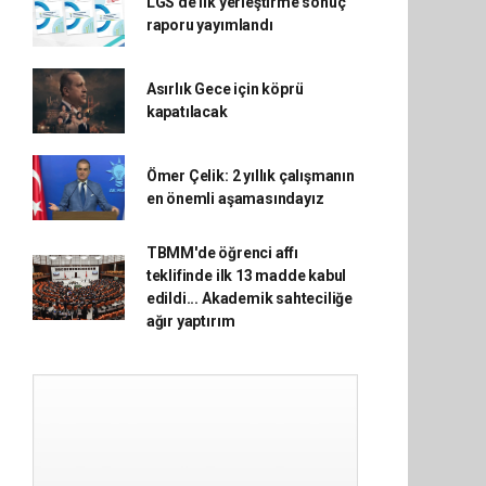
LGS'de ilk yerleştirme sonuç
raporu yayımlandı
Asırlık Gece için köprü
kapatılacak
Ömer Çelik: 2 yıllık çalışmanın
en önemli aşamasındayız
TBMM'de öğrenci affı
teklifinde ilk 13 madde kabul
edildi... Akademik sahteciliğe
ağır yaptırım