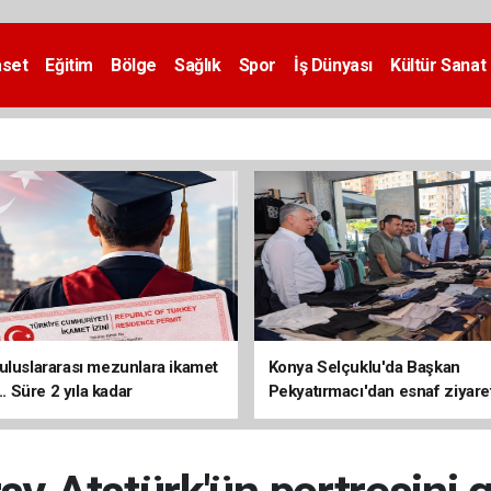
aset
Eğitim
Bölge
Sağlık
Spor
İş Dünyası
Kültür Sanat
uluslararası mezunlara ikamet
Konya Selçuklu'da Başkan
... Süre 2 yıla kadar
Pekyatırmacı'dan esnaf ziyare
ilecek