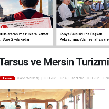
uluslararası mezunlara ikamet
Konya Selçuklu'da Başkan
... Süre 2 yıla kadar
Pekyatırmacı'dan esnaf ziyare
ilecek
 Tarsus ve Mersin Turizm
(Haber Merkezi) - | 13.11.2023 - 15:36, Güncelleme: 13.11.2023 - 15:4
Turizm