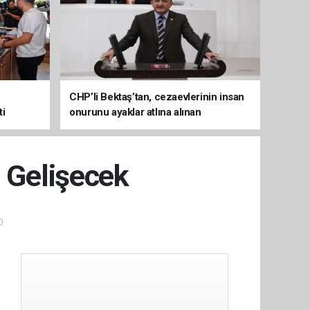
CHP’li Bektaş’tan, cezaevlerinin insan
ti
onurunu ayaklar atlına alınan
mekânlara dönüşmesine tepki
i Gelişecek
0