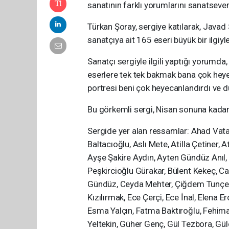
sanatının farklı yorumlarını sanatsever
Türkan Şoray, sergiye katılarak, Java
sanatçıya ait 165 eseri büyük bir ilgiyle
Sanatçı sergiyle ilgili yaptığı yorumda
eserlere tek tek bakmak bana çok heyec
portresi beni çok heyecanlandırdı ve d
Bu görkemli sergi, Nisan sonuna kadar,
Sergide yer alan ressamlar: Ahad Vatan
Baltacıoğlu, Aslı Mete, Atilla Çetiner,
Ayşe Şakire Aydın, Ayten Gündüz Anıl, 
Peşkircioğlu Gürakar, Bülent Kekeç, 
Gündüz, Ceyda Mehter, Çiğdem Tunçer, 
Kızılırmak, Ece Çerçi, Ece İnal, Elena E
Esma Yalçın, Fatma Baktıroğlu, Fehima
Yeltekin, Güher Genç, Gül Tezbora, Gül