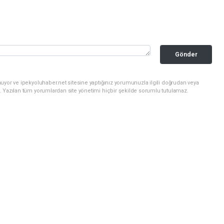
Gönder
uyor ve ipekyoluhaber.net sitesine yaptığınız yorumunuzla ilgili doğrudan veya
. Yazılan tüm yorumlardan site yönetimi hiçbir şekilde sorumlu tutulamaz.