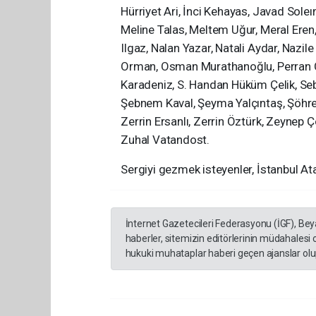
Hürriyet Ari, İnci Kehayas, Javad Sole
Meline Talas, Meltem Uğur, Meral Ere
Ilgaz, Nalan Yazar, Natali Aydar, Nazile
Orman, Osman Murathanoğlu, Perran Can
Karadeniz, S. Handan Hüküm Çelik, Seb
Şebnem Kaval, Şeyma Yalçıntaş, Şöhre
Zerrin Ersanlı, Zerrin Öztürk, Zeynep
Zuhal Vatandost.
Sergiyi gezmek isteyenler, İstanbul Ata
İnternet Gazetecileri Federasyonu (İGF), Be
haberler, sitemizin editörlerinin müdahalesi
hukuki muhataplar haberi geçen ajanslar olup