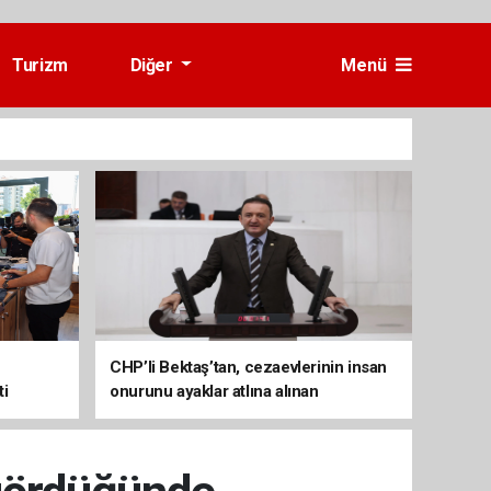
Turizm
Diğer
Menü
CHP’li Bektaş’tan, cezaevlerinin insan
ti
onurunu ayaklar atlına alınan
mekânlara dönüşmesine tepki