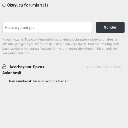
Okuyucu Yorumları
(1)
Gönder
Yorum yazarak Topluluk Kuralları’nı kabul etmiş bulunuyor ve ipekyoluhaber.net
sitesine yaptığınız yorumunuzla ilgili doğrudan veya dolaylı tüm sorumluluğu tek
başınıza üstleniyorsunuz. Yazılan tüm yorumlardan site yönetimi hiçbir şekilde
sorumlu tutulamaz.
Azerbaycan-Qazax-
(07.09.2024 21:17 - #257)
Aslanbeyli
Iran vurulacak bu yilin sonuna kadar...
Yorumu Yanıtla
haber paketi
haber scripti
haber yazılımı