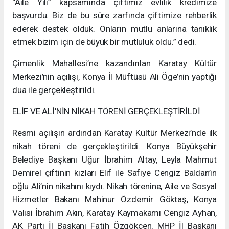
“Aile Yılı” kapsamında çiftimiz evlilik kredimize
başvurdu. Biz de bu süre zarfında çiftimize rehberlik
ederek destek olduk. Onların mutlu anlarına tanıklık
etmek bizim için de büyük bir mutluluk oldu.” dedi.
Çimenlik Mahallesi’ne kazandırılan Karatay Kültür
Merkezi’nin açılışı, Konya İl Müftüsü Ali Öge’nin yaptığı
dua ile gerçekleştirildi.
ELİF VE ALİ’NİN NİKAH TÖRENİ GERÇEKLEŞTİRİLDİ
Resmi açılışın ardından Karatay Kültür Merkezi’nde ilk
nikah töreni de gerçekleştirildi. Konya Büyükşehir
Belediye Başkanı Uğur İbrahim Altay, Leyla Mahmut
Demirel çiftinin kızları Elif ile Safiye Cengiz Baldan’ın
oğlu Ali’nin nikahını kıydı. Nikah törenine, Aile ve Sosyal
Hizmetler Bakanı Mahinur Özdemir Göktaş, Konya
Valisi İbrahim Akın, Karatay Kaymakamı Cengiz Ayhan,
AK Parti İl Başkanı Fatih Özgökçen, MHP İl Başkanı