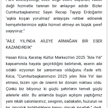
değil hizmetle tanınan bir anlayışın adıdır. Bizler
Cumhurbaşkanımız Sayın Recep Tayyip Erdoğan’ın
‘aşkla koşan yorulmaz’ anlayışını rehber edinerek
hemşehrilerimize aşkla hizmet etmeyi en büyük şeref
sayıyoruz.”
“AİLE YILI’NDA AİLEYE ARMAĞAN BİR ESER
KAZANDIRDIK”
Hasan Kılca, Karatay Kültür Merkezi’nin 2025 “Aile Yılı”
kapsamında hayata geçirildiğini belirterek, eserin aile
odaklı vizyonun bir yansıması olduğunu ifade etti.
Kılca; “Cumhurbaşkanımızın 2025 yılını ‘Aile Yılı’ ilan
etmesi, bizim için de önemli bir dönüm noktası oldu.
Çünkü biz biliyoruz ki güçlü şehirlerin temeli güçlü
ailelerle atılır. Bu anlamda bugün açılışını yaptığımız
yeni nikâh salonlarımız; sevginin, sadakatin, huzurun ve
bir ömürlük birlikteliklerin kapısı olacak inşallah.” dedi.