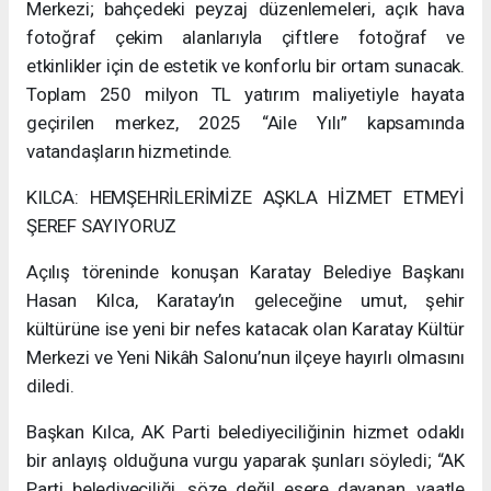
Merkezi; bahçedeki peyzaj düzenlemeleri, açık hava
fotoğraf çekim alanlarıyla çiftlere fotoğraf ve
etkinlikler için de estetik ve konforlu bir ortam sunacak.
Toplam 250 milyon TL yatırım maliyetiyle hayata
geçirilen merkez, 2025 “Aile Yılı” kapsamında
vatandaşların hizmetinde.
KILCA: HEMŞEHRİLERİMİZE AŞKLA HİZMET ETMEYİ
ŞEREF SAYIYORUZ
Açılış töreninde konuşan Karatay Belediye Başkanı
Hasan Kılca, Karatay’ın geleceğine umut, şehir
kültürüne ise yeni bir nefes katacak olan Karatay Kültür
Merkezi ve Yeni Nikâh Salonu’nun ilçeye hayırlı olmasını
diledi.
Başkan Kılca, AK Parti belediyeciliğinin hizmet odaklı
bir anlayış olduğuna vurgu yaparak şunları söyledi; “AK
Parti belediyeciliği, söze değil esere dayanan, vaatle