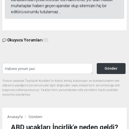
muhataplar haberi geçen ajanslar olup sitemizin hiç bir
editörü sorumlu tutulamaz...
Okuyucu Yorumları
(0)
Gönder
Yorum yazarak Topluluk Kuralları’nı kabul etmiş bulunuyor ve ipekyoluhaber.net
sitesine yaptığınız yorumunuzla ilgili doğrudan veya dolaylı tüm sorumluluğu tek
başınıza üstleniyorsunuz. Yazılan tüm yorumlardan site yönetimi hiçbir şekilde
sorumlu tutulamaz.
Anasayfa
Gündem
ABD uçakları İncirlik'e neden geldi?