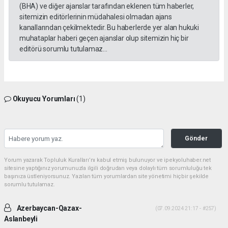
(BHA) ve diğer ajanslar tarafından eklenen tüm haberler,
sitemizin editörlerinin müdahalesi olmadan ajans
kanallarından çekilmektedir. Bu haberlerde yer alan hukuki
muhataplar haberi geçen ajanslar olup sitemizin hiç bir
editörü sorumlu tutulamaz...
Okuyucu Yorumları
(1)
Gönder
Yorum yazarak Topluluk Kuralları’nı kabul etmiş bulunuyor ve ipekyoluhaber.net
sitesine yaptığınız yorumunuzla ilgili doğrudan veya dolaylı tüm sorumluluğu tek
başınıza üstleniyorsunuz. Yazılan tüm yorumlardan site yönetimi hiçbir şekilde
sorumlu tutulamaz.
Azerbaycan-Qazax-
(07.09.2024 21:17 - #257)
Aslanbeyli