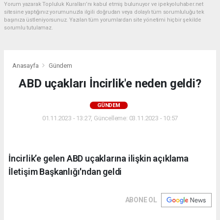
Yorum yazarak Topluluk Kuralları’nı kabul etmiş bulunuyor ve ipekyoluhaber.net
sitesine yaptığınız yorumunuzla ilgili doğrudan veya dolaylı tüm sorumluluğu tek
başınıza üstleniyorsunuz. Yazılan tüm yorumlardan site yönetimi hiçbir şekilde
sorumlu tutulamaz.
Anasayfa
Gündem
ABD uçakları İncirlik'e neden geldi?
GÜNDEM
01.11.2023 - 13:27, Güncelleme: 03.11.2023 - 10:57
İncirlik’e gelen ABD uçaklarına ilişkin açıklama
İletişim Başkanlığı'ndan geldi
ABONE OL