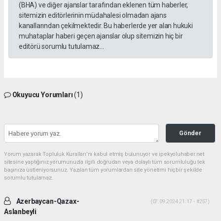
(BHA) ve diğer ajanslar tarafından eklenen tüm haberler,
sitemizin editörlerinin müdahalesi olmadan ajans
kanallarından çekilmektedir. Bu haberlerde yer alan hukuki
muhataplar haberi geçen ajanslar olup sitemizin hiç bir
editörü sorumlu tutulamaz...
Okuyucu Yorumları
(1)
Gönder
Yorum yazarak Topluluk Kuralları’nı kabul etmiş bulunuyor ve ipekyoluhaber.net
sitesine yaptığınız yorumunuzla ilgili doğrudan veya dolaylı tüm sorumluluğu tek
başınıza üstleniyorsunuz. Yazılan tüm yorumlardan site yönetimi hiçbir şekilde
sorumlu tutulamaz.
Azerbaycan-Qazax-
(07.09.2024 21:17 - #257)
Aslanbeyli