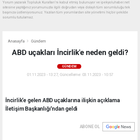
Yorum yazarak Topluluk Kuralları’nı kabul etmiş bulunuyor ve ipekyoluhaber.net
sitesine yaptığınız yorumunuzla ilgili doğrudan veya dolaylı tüm sorumluluğu tek
başınıza üstleniyorsunuz. Yazılan tüm yorumlardan site yönetimi hiçbir şekilde
sorumlu tutulamaz.
Anasayfa
Gündem
ABD uçakları İncirlik'e neden geldi?
GÜNDEM
01.11.2023 - 13:27, Güncelleme: 03.11.2023 - 10:57
İncirlik’e gelen ABD uçaklarına ilişkin açıklama
İletişim Başkanlığı'ndan geldi
ABONE OL