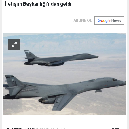
İletişim Başkanlığı'ndan geldi
ABONE OL
Erkek
|
Kadın
(Haberi Sesli Oku)