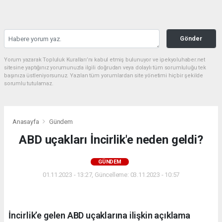
Gönder
Yorum yazarak Topluluk Kuralları’nı kabul etmiş bulunuyor ve ipekyoluhaber.net
sitesine yaptığınız yorumunuzla ilgili doğrudan veya dolaylı tüm sorumluluğu tek
başınıza üstleniyorsunuz. Yazılan tüm yorumlardan site yönetimi hiçbir şekilde
sorumlu tutulamaz.
Anasayfa
Gündem
ABD uçakları İncirlik'e neden geldi?
GÜNDEM
01.11.2023 - 13:27, Güncelleme: 03.11.2023 - 10:57
İncirlik’e gelen ABD uçaklarına ilişkin açıklama