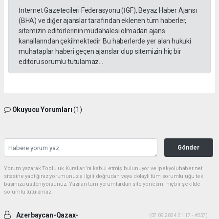
İnternet Gazetecileri Federasyonu (İGF), Beyaz Haber Ajansı
(BHA) ve diğer ajanslar tarafından eklenen tüm haberler,
sitemizin editörlerinin müdahalesi olmadan ajans
kanallarından çekilmektedir. Bu haberlerde yer alan hukuki
muhataplar haberi geçen ajanslar olup sitemizin hiç bir
editörü sorumlu tutulamaz...
Okuyucu Yorumları
(1)
Gönder
Yorum yazarak Topluluk Kuralları’nı kabul etmiş bulunuyor ve ipekyoluhaber.net
sitesine yaptığınız yorumunuzla ilgili doğrudan veya dolaylı tüm sorumluluğu tek
başınıza üstleniyorsunuz. Yazılan tüm yorumlardan site yönetimi hiçbir şekilde
sorumlu tutulamaz.
Azerbaycan-Qazax-
(07.09.2024 21:17 - #257)