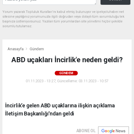
Yorum yazarak Topluluk Kuralları’nı kabul etmiş bulunuyor ve ipekyoluhaber.net
sitesine yaptığınız yorumunuzla ilgili doğrudan veya dolaylı tüm sorumluluğu tek
başınıza üstleniyorsunuz. Yazılan tüm yorumlardan site yönetimi hiçbir şekilde
sorumlu tutulamaz.
Anasayfa
Gündem
ABD uçakları İncirlik'e neden geldi?
GÜNDEM
01.11.2023 - 13:27, Güncelleme: 03.11.2023 - 10:57
İncirlik’e gelen ABD uçaklarına ilişkin açıklama
İletişim Başkanlığı'ndan geldi
ABONE OL